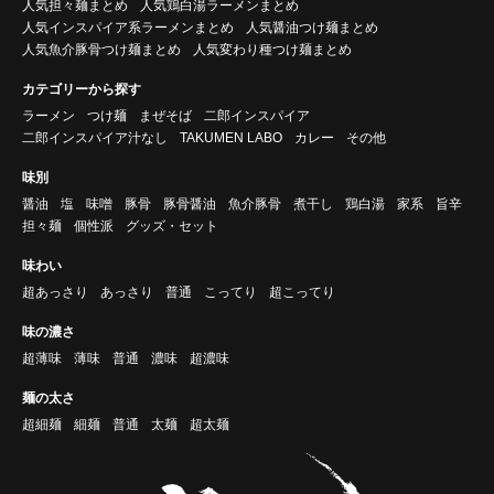
人気担々麺まとめ
人気鶏白湯ラーメンまとめ
人気インスパイア系ラーメンまとめ
人気醤油つけ麺まとめ
人気魚介豚骨つけ麺まとめ
人気変わり種つけ麺まとめ
カテゴリーから探す
ラーメン
つけ麺
まぜそば
二郎インスパイア
二郎インスパイア汁なし
TAKUMEN LABO
カレー
その他
味別
醤油
塩
味噌
豚骨
豚骨醤油
魚介豚骨
煮干し
鶏白湯
家系
旨辛
担々麺
個性派
グッズ・セット
味わい
超あっさり
あっさり
普通
こってり
超こってり
味の濃さ
超薄味
薄味
普通
濃味
超濃味
麺の太さ
超細麺
細麺
普通
太麺
超太麺