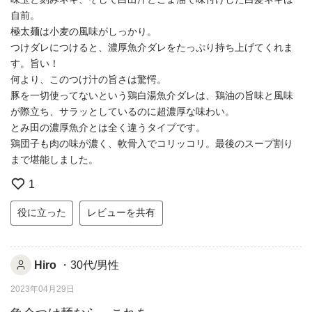
自前。
極太麺は小麦の風味がしっかり。
つけダレにつけると、濃厚魚介ダレをたっぷり持ち上げてくれま
す。旨い！
何より、このつけ汁の旨さは驚愕。
豚を一切使ってないという鶏白湯魚介ダレは、鶏油の旨味と風味
が際立ち、サラッとしているのに超濃厚な味わい。
とみ田の濃厚魚介とは全く違うタイプです。
鶏団子も肉の味が濃く、軟骨入でコリッコリ。最後のスープ割り
まで堪能しました。
1
役に立った
レビューを共有
Hiro
・30代/男性
2023年04月29日