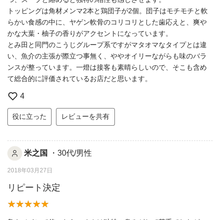
トッピングは角材メンマ2本と鶏団子が2個。団子はモチモチと軟
らかい食感の中に、ヤゲン軟骨のコリコリとした歯応えと、爽や
かな大葉・柚子の香りがアクセントになっています。
とみ田と同門のこうじグループ系ですがマタオマなタイプとは違
い、魚介の主張が際立つ事無く、ややオイリーながらも味のバラ
ンスが整っています。一燈は接客も素晴らしいので、そこも含め
て総合的に評価されているお店だと思います。
4
役に立った
レビューを共有
米之国
・30代/男性
2018年03月27日
リピート決定