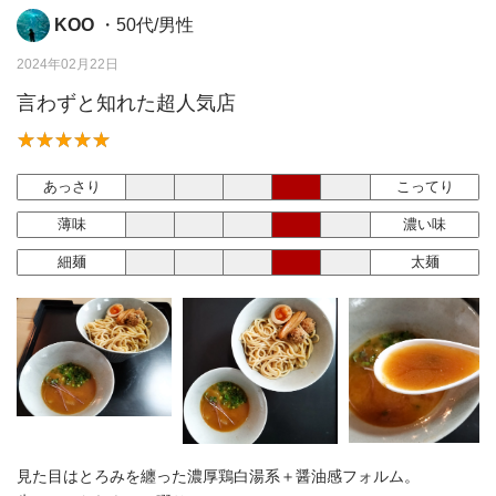
KOO
・50代/男性
2024年02月22日
言わずと知れた超人気店
あっさり
こってり
薄味
濃い味
細麺
太麺
見た目はとろみを纏った濃厚鶏白湯系＋醤油感フォルム。