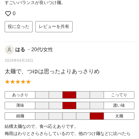
すごいバランスが良いつけ麺。
0
役に立った
レビューを共有
はる
・20代/女性
2024年04月18日
太麺で、つゆは思ったよりあっさりめ
あっさり
こってり
薄味
濃い味
細麺
太麺
結構太麺なので、食べ応えありです。
梅雨はわりとさらさらしているので、他のつけ麺などに比べたら