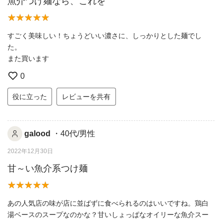
魚介つけ麺なら、これを
すごく美味しい！ちょうどいい濃さに、しっかりとした麺でし
た。
また買います
0
役に立った
レビューを共有
galood
・40代/男性
2022年12月30日
甘～い魚介系つけ麺
あの人気店の味が店に並ばずに食べられるのはいいですね。鶏白
湯ベースのスープなのかな？甘いしょっぱなオイリーな魚介スー