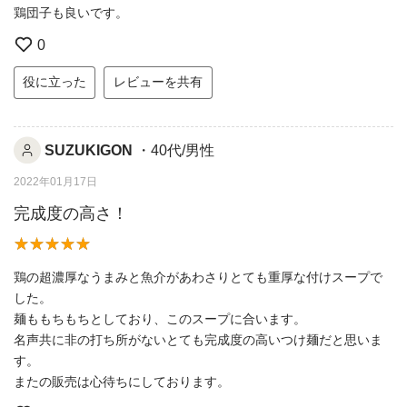
鶏団子も良いです。
0
役に立った
レビューを共有
SUZUKIGON
・40代/男性
2022年01月17日
完成度の高さ！
鶏の超濃厚なうまみと魚介があわさりとても重厚な付けスープで
した。
麺ももちもちとしており、このスープに合います。
名声共に非の打ち所がないとても完成度の高いつけ麺だと思いま
す。
またの販売は心待ちにしております。