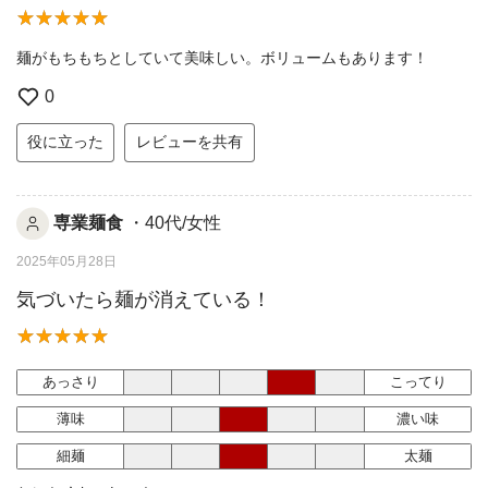
麺がもちもちとしていて美味しい。ボリュームもあります！
0
役に立った
レビューを共有
専業麺食
・40代/女性
2025年05月28日
気づいたら麺が消えている！
あっさり
こってり
薄味
濃い味
細麺
太麺