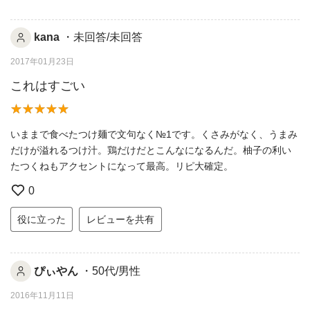
kana
・未回答/未回答
2017年01月23日
これはすごい
いままで食べたつけ麺で文句なく№1です。くさみがなく、うまみ
だけが溢れるつけ汁。鶏だけだとこんなになるんだ。柚子の利い
たつくねもアクセントになって最高。リピ大確定。
0
役に立った
レビューを共有
ぴぃやん
・50代/男性
2016年11月11日