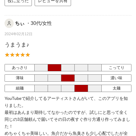
役に立った
レビューを共有
ちぃ
・30代/女性
2024年02月12日
うまうま♪
あっさり
こってり
薄味
濃い味
細麺
太麺
YouTubeで紹介してるアーティストさんがいて、このアプリを知
りました。
最初はあんまり期待してなかったのですが、試しにと思って全く
同じの3店舗頼んで届いてその日の夜すぐ作り方通り作ってみまし
た！
めちゃくちゃ美味しい。魚介だから魚臭さも少し心配でしたが全