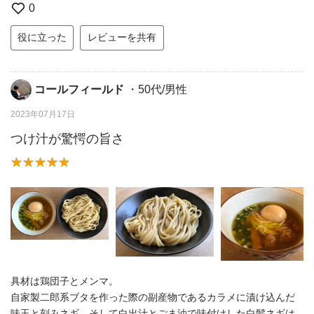
0
役に立った
レビューを共有
コールフィールド
・50代/男性
2023年07月17日
つけ汁が驚愕の旨さ
具材は鶏団子とメンマ。
自家製二郎系ブタを作った際の副産物であるカラメに漬け込んだ
味玉と刻みネギ、そして白出汁とごま油で味付けした白髪ネギは