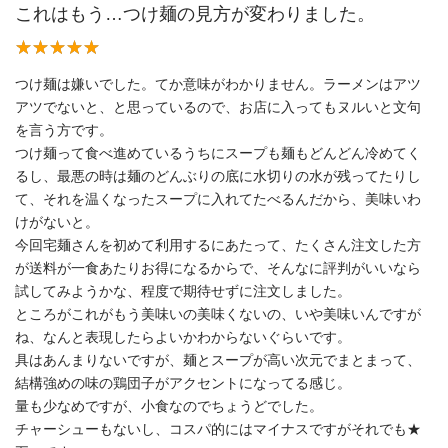
これはもう…つけ麺の見方が変わりました。
つけ麺は嫌いでした。てか意味がわかりません。ラーメンはアツ
アツでないと、と思っているので、お店に入ってもヌルいと文句
を言う方です。
つけ麺って食べ進めているうちにスープも麺もどんどん冷めてく
るし、最悪の時は麺のどんぶりの底に水切りの水が残ってたりし
て、それを温くなったスープに入れてたべるんだから、美味いわ
けがないと。
今回宅麺さんを初めて利用するにあたって、たくさん注文した方
が送料が一食あたりお得になるからで、そんなに評判がいいなら
試してみようかな、程度で期待せずに注文しました。
ところがこれがもう美味いの美味くないの、いや美味いんですが
ね、なんと表現したらよいかわからないぐらいです。
具はあんまりないですが、麺とスープが高い次元でまとまって、
結構強めの味の鶏団子がアクセントになってる感じ。
量も少なめですが、小食なのでちょうどでした。
チャーシューもないし、コスパ的にはマイナスですがそれでも★