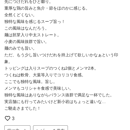
先につけだれをひと啜り。
重厚な鶏の旨みと魚介・節をほのかに感じる。
全然くどくない。
独特な風味を感じるスープ旨っ！
この風味はなんだろう。
麺は胚芽入り中太ストレート。
小麦の風味抜群で旨い。
麺のみでも旨い。
ただ、もう少し旨いつけだれを持上げて欲しいかなぁという印
象。
トッピングは入りスープのつくね2個とメンマ2本。
つくねは軟骨、大葉等入りでコリコリ食感。
ここでも独特な風味。旨し。
メンマもコリシャキ食感で美味しい。
独特な風味はありながらバランス抜群で満足な一杯でした。
実店舗にも行ってみたいけど新小岩はちょっと遠いな…
ご馳走さまでした！
3