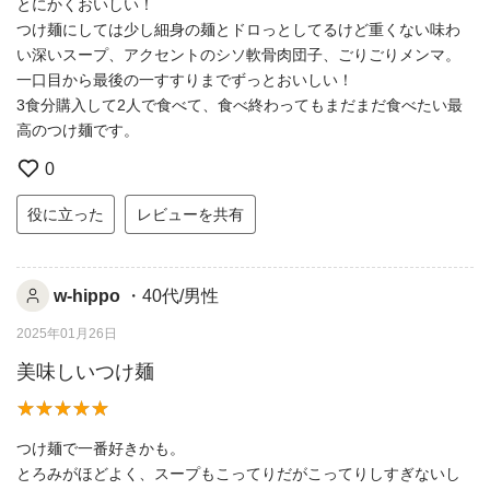
とにかくおいしい！
つけ麺にしては少し細身の麺とドロっとしてるけど重くない味わ
い深いスープ、アクセントのシソ軟骨肉団子、ごりごりメンマ。
一口目から最後の一すすりまでずっとおいしい！
3食分購入して2人で食べて、食べ終わってもまだまだ食べたい最
高のつけ麺です。
0
役に立った
レビューを共有
w-hippo
・40代/男性
2025年01月26日
美味しいつけ麺
つけ麺で一番好きかも。
とろみがほどよく、スープもこってりだがこってりしすぎないし