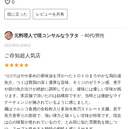
0
役に立った
レビューを共有
元料理人で現コンサルなラヲタ
・40代/男性
2022年01月06日
ご存知超人気店
つけ汁はやや多めの香味油を浮かべたトロトロまろやかな鶏白湯
魚介。つくば茜鶏の深く濃厚な旨味、モミジのゼラチン感、煮干
や節の魚介出汁が絶妙に調和しており、後味には優しい甘味が残
ります。実店舗で頂いたのは結構前ですが、当時とは微妙なマイ
ナーチェンジが施されているように感じました。
麺はツルシコ食感の全粒粉入り多加水角刃ストレート太麺。若干
長方形寄りの形状で、強い弾力と瑞々しい甘味が特長です。現在
は心の味製が使われているので、とみ田に似た雰囲気を残しつ
つ、スープと絡めると独特の相性も感じさせます。