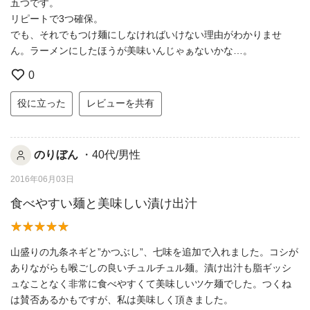
五つです。
リピートで3つ確保。
でも、それでもつけ麺にしなければいけない理由がわかりませ
ん。ラーメンにしたほうが美味いんじゃぁないかな…。
0
役に立った
レビューを共有
のりぼん
・40代/男性
2016年06月03日
食べやすい麺と美味しい漬け出汁
山盛りの九条ネギと”かつぶし”、七味を追加で入れました。コシが
ありながらも喉ごしの良いチュルチュル麺。漬け出汁も脂ギッシ
ュなことなく非常に食べやすくて美味しいツケ麺でした。つくね
は賛否あるかもですが、私は美味しく頂きました。