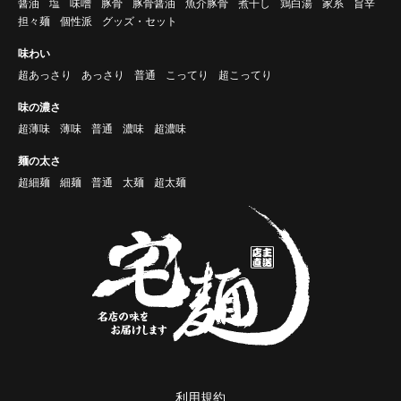
醤油
塩
味噌
豚骨
豚骨醤油
魚介豚骨
煮干し
鶏白湯
家系
旨辛
担々麺
個性派
グッズ・セット
味わい
超あっさり
あっさり
普通
こってり
超こってり
味の濃さ
超薄味
薄味
普通
濃味
超濃味
麺の太さ
超細麺
細麺
普通
太麺
超太麺
利用規約