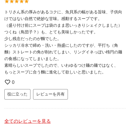
トリさん系の厚みがあるコクに、魚貝系の幅がある旨味、子供向
けではない自然で絶妙な甘味。感動するスープです。
（盛り付け前にスープは袋のまま思いっきりシェイクしました）
つくね（鳥団子？）も、とても美味しかったです。
少し残念だったのが麵でした。
シッカリ冷水で締め・洗い・熱盛にしたのですが、平打ち（角
麵）ストレートの角が削れてしまい、リングイネっぽい楕円の麺
の食感になってしまいました。
素晴らしいスープでしたので、いわゆるつけ麺の麺ではなく、
もっとスープに合う麵に進化して欲しいと思いました。
0
役に立った
レビューを共有
全てのレビューを見る