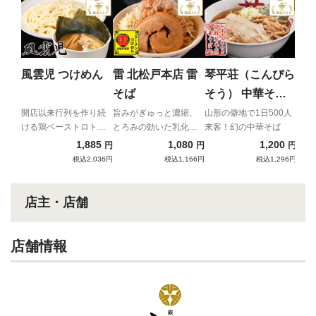
ち
ん
二郎
主が
風雲児 つけめん
雷 北松戸本店 雷
琴平荘（こんぴら
イア
そば
そう） 中華そば
（あっさり）
開店以来行列を作り続
旨みがぎゅっと濃縮、
山形の僻地で1日500人
ける鶏ベーストロトロ
とろみの効いた乳化ス
来客！幻の中華そば
つけ麺
ープと自家製極太麺の
1,885
1,080
1,200
円
円
円
強烈濃厚コンビネーシ
税込2,036円
税込1,166円
税込1,296円
ョン！
店主・店舗
店舗情報