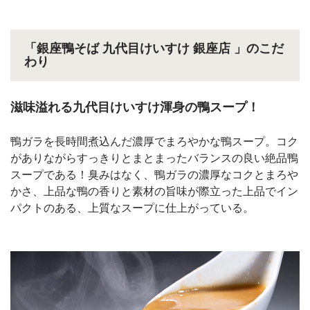
「銀座鴨そば 九代目けいすけ 銀座店 」のこだ
わり
滋味溢れる九代目けいすけ渾身の鴨スープ！
鴨ガラを長時間煮込んだ濃厚でまろやかな鴨スープ。コク
がありながらすっきりとまとまったバランスの良い絶品鴨
スープである！臭みはなく、鴨ガラの濃厚なコクとまろや
かさ、上品な鴨の香りと素材の旨味が際立った上品でイン
パクトのある、上質なスープに仕上がっている。