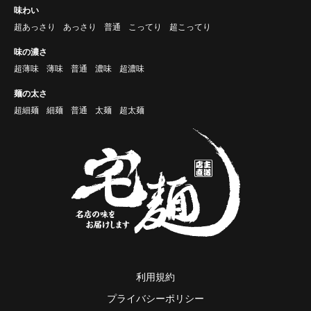
味わい
超あっさり
あっさり
普通
こってり
超こってり
味の濃さ
超薄味
薄味
普通
濃味
超濃味
麺の太さ
超細麺
細麺
普通
太麺
超太麺
利用規約
プライバシーポリシー