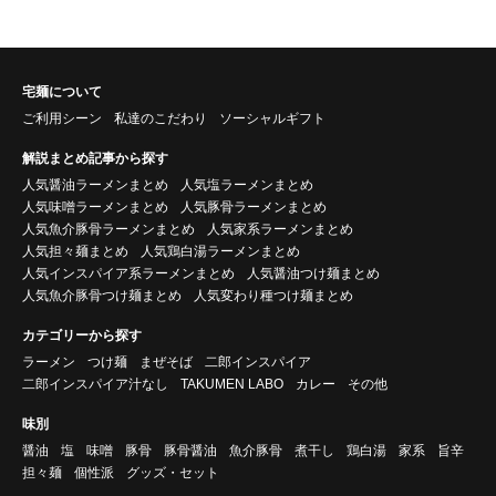
宅麺について
ご利用シーン
私達のこだわり
ソーシャルギフト
解説まとめ記事から探す
人気醤油ラーメンまとめ
人気塩ラーメンまとめ
人気味噌ラーメンまとめ
人気豚骨ラーメンまとめ
人気魚介豚骨ラーメンまとめ
人気家系ラーメンまとめ
人気担々麺まとめ
人気鶏白湯ラーメンまとめ
人気インスパイア系ラーメンまとめ
人気醤油つけ麺まとめ
人気魚介豚骨つけ麺まとめ
人気変わり種つけ麺まとめ
カテゴリーから探す
ラーメン
つけ麺
まぜそば
二郎インスパイア
二郎インスパイア汁なし
TAKUMEN LABO
カレー
その他
味別
醤油
塩
味噌
豚骨
豚骨醤油
魚介豚骨
煮干し
鶏白湯
家系
旨辛
担々麺
個性派
グッズ・セット