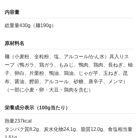
内容量
総重量430g（麺190g）
原材料名
麺（小麦粉、全粒粉、塩、アルコール/かん水）具入りス
ープ（鴨ガラ、鶏ガラ、もみじ、鴨肉、鶏肉、長ねぎ、柚
子、卵白、片栗粉、鴨油、鶏油、じゃが芋、玉ねぎ、昆
布、醤油、鰹節、アルコール、砂糖、唐辛子、メンマ）
（一部に小麦・卵・大豆・鶏肉を含む）
栄養成分表示（100g当たり）
熱量237kcal
タンパク質8.2g、炭水化物24.1g、脂質12.0g、食塩相当量
1.51g