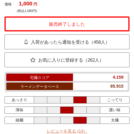
1,000
価格
円
(税込1,080円)
販売終了しました
入荷があったら通知を受ける（458人）
お気に入りに登録する（262人）
4.159
宅麺スコア
85.915
ラーメンデータベース
あっさり
こってり
薄味
濃い味
細麺
太麺
レビューを見る
(14）