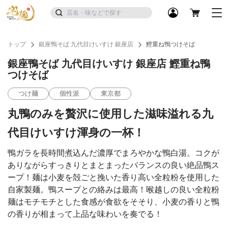
トップ
銀座鴨そば 九代目けいすけ 銀座店
鰹重ね鴨つけそば
銀座鴨そば 九代目けいすけ 銀座店 鰹重ね鴨
つけそば
つけ麺
個性派
東京都
丸鴨のみを贅沢に使用した滋味溢れる九
代目けいすけ渾身の一杯！
鴨ガラを長時間煮込んだ濃厚でまろやかな鴨白湯。コクが
ありながらすっきりとまとまったバランスの良い絶品鴨ス
ープ！麺は小麦を殻ごと挽いた香り高い全粒粉を使用した
自家製麺。鴨スープとの絡みは最高！喉越しの良い全粒粉
麺はモチモチとした食感が食欲をそそり、小麦の香りと鴨
の香りが相まって上品な味わいを奏でる！