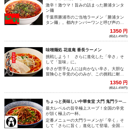
ップするため、灼熱パウダーを一新。燃え
激辛！激ウマ！旨みの詰まった勝浦タンタ
るような辛味と共に、豚骨魚介スープの旨
ン麺
味も感じ易くなった。お好みの量を入れる
千葉県勝浦市のご当地ラーメン「勝浦タン
ことで、ちょっと刺激が欲しいという方か
タン麺」。都内ナンバーワンと呼び声の高
ら、コアな激辛ファンまで幅広く楽しめ
いビンギリの勝浦タンタン麺は、痺れるよ
る！！
1350
円
うな辛さに加え抜群の旨みとスープによく
(税込1,458円)
絡む縮れ麺が特徴。箸が止まらないほど病
みつきになる味わいだ。
味噌麺処 花道庵 番長ラーメン
挑戦しよう！ さらに進化した「辛さ」そ
して「旨味」に。
辛さが苦手な人には向かない辛さ。大胆な
冒険心と辛党の心のみが、この挑戦に耐え
抜くことができる。果敢な食通たちのみが
1350
円
味わえる、至高の辛味噌ラーメンは思い切
(税込1,458円)
って挑戦してみる価値ありだ！
ちょっと美味しい中華食堂 大門 鬼門ラーメ
ン
最大レベルの旨辛極上スープ！全国の辛党
が頷く極上の一杯。
定番メニューの大門ラーメンが「辛く」そ
して「さらに旨く」進化して登場。全国の
辛党も満足できるようなしっかりとした辛