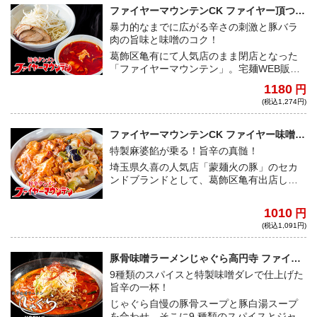
さ！
ファイヤーマウンテンCK ファイヤー頂つけ
麺
暴力的なまでに広がる辛さの刺激と豚バラ
肉の旨味と味噌のコク！
葛飾区亀有にて人気店のまま閉店となった
「ファイヤーマウンテン」。宅麺WEB販売
限定で、ここに大復活！暴力的なまでに広
1180
円
がる辛さの刺激に、豚バラ肉の旨味と味噌
(税込1,274円)
のコクが合わさり病みつきになる。
ファイヤーマウンテンCK ファイヤー味噌タ
ンメン
特製麻婆餡が乗る！旨辛の真髄！
埼玉県久喜の人気店「蒙麺火の豚」のセカ
ンドブランドとして、葛飾区亀有出店し人
気絶頂のまま閉店をした「ファイヤーマウ
ンテン」。今回、宅麺限定WEB店舗として
1010
円
復活！旨辛の真髄を堪能できる一杯！
(税込1,091円)
豚骨味噌ラーメンじゃぐら高円寺 ファイヤ
ージャグラ
9種類のスパイスと特製味噌ダレで仕上げた
旨辛の一杯！
じゃぐら自慢の豚骨スープと豚白湯スープ
を合わせ、そこに9 種類のスパイスとジャグ