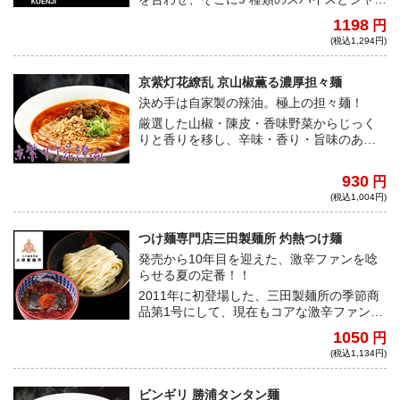
ラ特製味噌ダレで仕上げて作られるじゃぐ
1198
円
ら高円寺店限定の「ファイヤージャグ
(税込1,294円)
ラ」。唐辛子に含まれるカプサイシンと生
姜のパワーで、体の芯から温まる旨辛の一
杯！
京紫灯花繚乱 京山椒薫る濃厚担々麺
決め手は自家製の辣油。極上の担々麺！
厳選した山椒・陳皮・香味野菜からじっく
りと香りを移し、辛味・香り・旨味のある
唐辛子をブレンドした自家製辣油。ゴマの
風味豊かな芝麻醤が織りなす濃厚担々麺！
930
円
極上スープに合わせる特注細麺に、ロース
(税込1,004円)
トナッツ、自家製坦々ミンチが極上の一杯
を演出する。
つけ麺専門店三田製麺所 灼熱つけ麺
発売から10年目を迎えた、激辛ファンを唸
らせる夏の定番！！
2011年に初登場した、三田製麺所の季節商
品第1号にして、現在もコアな激辛ファンを
中心に支持され続けている灼熱つけ麺。人
1050
円
気の秘訣は、複数の辛み成分を絶妙に調合
(税込1,134円)
した「特製灼熱パウダー」の激しい辛さ
と、その奥に感じる豚骨魚介スープの旨み
にある。今年は更に辛さと旨さをパワーア
ビンギリ 勝浦タンタン麺