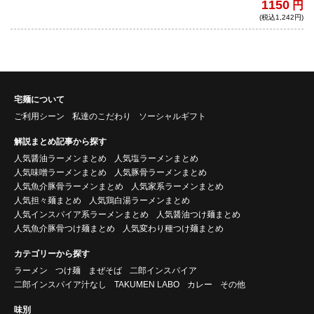
1150
円
さと、重厚な旨味を、自慢の自家製麺がし
(税込1,242円)
っかりと絡めあげる。
宅麺について
ご利用シーン
私達のこだわり
ソーシャルギフト
解説まとめ記事から探す
人気醤油ラーメンまとめ
人気塩ラーメンまとめ
人気味噌ラーメンまとめ
人気豚骨ラーメンまとめ
人気魚介豚骨ラーメンまとめ
人気家系ラーメンまとめ
人気担々麺まとめ
人気鶏白湯ラーメンまとめ
人気インスパイア系ラーメンまとめ
人気醤油つけ麺まとめ
人気魚介豚骨つけ麺まとめ
人気変わり種つけ麺まとめ
カテゴリーから探す
ラーメン
つけ麺
まぜそば
二郎インスパイア
二郎インスパイア汁なし
TAKUMEN LABO
カレー
その他
味別