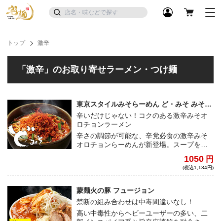
トップ
激辛
「激辛」のお取り寄せラーメン・つけ麺
東京スタイルみそらーめん ど・みそ みそオ
ロチョンらーめん
辛いだけじゃない！コクのある激辛みそオ
ロチョンラーメン
辛さの調節が可能な、辛党必食の激辛みそ
オロチョンらーめんが新登場。スープを飲
んだ瞬間、ガツン！と辛さが一気に口の中
1050
円
を駆け巡る激辛スープは、ただ辛いだけで
(税込1,134円)
なく、味噌のコクや背脂の甘さが程よい塩
梅で口の中を癒してくれる。
蒙麺火の豚 フュージョン
禁断の組み合わせは中毒間違いなし！
高い中毒性からヘビーユーザーの多い、二