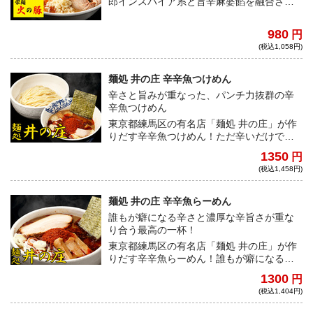
郎インスパイア系と旨辛麻婆餡を融合させ
たニューウェーブ登場！根菜をふんだんに
使用し自然の甘みを出した二郎系スープ
980
円
に、辛いけど旨い・うまいけど辛い旨辛麻
(税込1,058円)
婆餡の組み合わせが病みつきになる！
麺処 井の庄 辛辛魚つけめん
辛さと旨みが重なった、パンチ力抜群の辛
辛魚つけめん
東京都練馬区の有名店「麺処 井の庄」が作
りだす辛辛魚つけめん！ただ辛いだけでは
なく、辛さの後に来る豚と鶏の旨みが口の
1350
円
中いっぱい広がり癖になる味わい。辛くて
(税込1,458円)
パンチのある一杯は、多くの人を虜にする
こと間違いなし！
麺処 井の庄 辛辛魚らーめん
誰もが癖になる辛さと濃厚な辛旨さが重な
り合う最高の一杯！
東京都練馬区の有名店「麺処 井の庄」が作
りだす辛辛魚らーめん！誰もが癖になる辛
さと、豚と鶏等の動物系素材の旨みが絶妙
1300
円
に絡み合い最大限まで引き立ててくれる。
(税込1,404円)
その濃厚スープに絡む麺は、平打ち中細麺
でしっかりと持ち上げてくれるほどの力強