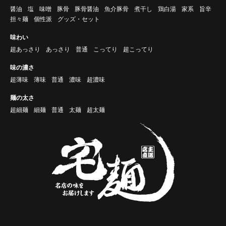
醤油
塩
味噌
豚骨
豚骨醤油
魚介豚骨
煮干し
鶏白湯
家系
旨辛
担々麺
個性派
グッズ・セット
味わい
超あっさり
あっさり
普通
こってり
超こってり
味の濃さ
超薄味
薄味
普通
濃味
超濃味
麺の太さ
超細麺
細麺
普通
太麺
超太麺