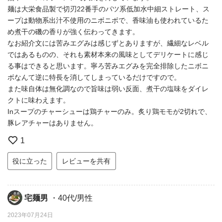
麺は大栄食品製で切刃22番手のパツ系低加水中細ストレート、ス
ープは動物系出汁不使用のニボニボで、香味油も使われているた
め煮干の磯の香りが強く伝わってきます。
なお紹介文には苦みエグみは感じずとありますが、繊細なレベル
ではあるものの、それも素材本来の風味としてデリケートに感じ
る事はできると思います。寧ろ苦みエグみを完全排除したニボニ
ボなんて逆に特長を消してしまっているだけですので。
また味自体は無化調なので旨味は弱い反面、煮干の塩味をダイレ
クトに味わえます。
Inスープのチャーシューは鶏チャーのみ。炙り鶏モモが2切れで、
豚レアチャーはありません。
1
役に立った
レビューを共有
宅麺男
・40代/男性
2023年07月24日