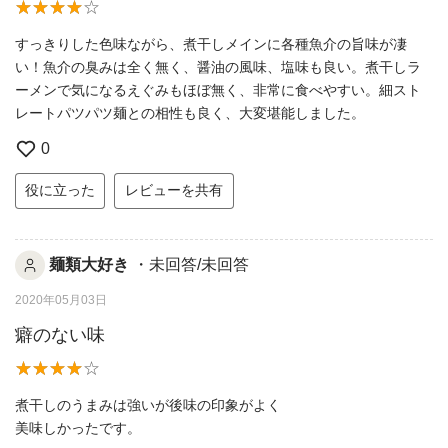
すっきりした色味ながら、煮干しメインに各種魚介の旨味が凄
い！魚介の臭みは全く無く、醤油の風味、塩味も良い。煮干しラ
ーメンで気になるえぐみもほぼ無く、非常に食べやすい。細スト
レートパツパツ麺との相性も良く、大変堪能しました。
0
役に立った
レビューを共有
麺類大好き
・未回答/未回答
2020年05月03日
癖のない味
煮干しのうまみは強いが後味の印象がよく
美味しかったです。