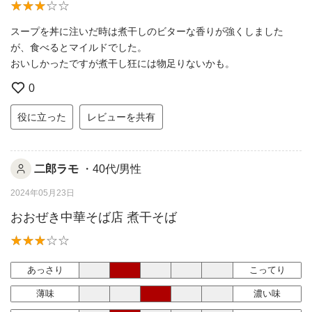
スープを丼に注いだ時は煮干しのビターな香りが強くしました
が、食べるとマイルドでした。
おいしかったですが煮干し狂には物足りないかも。
0
役に立った
レビューを共有
二郎ラモ
・40代/男性
2024年05月23日
おおぜき中華そば店 煮干そば
あっさり
こってり
薄味
濃い味