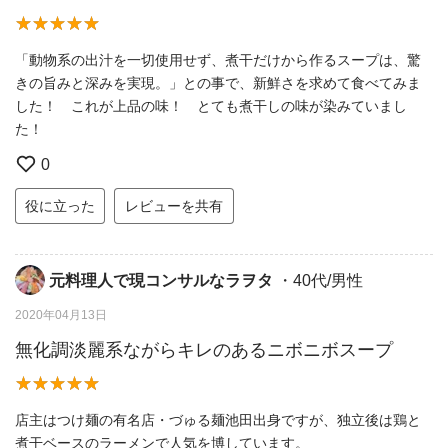
「動物系の出汁を一切使用せず、煮干だけから作るスープは、驚
きの旨みと深みを実現。」との事で、新鮮さを求めて食べてみま
した！ これが上品の味！ とても煮干しの味が染みていまし
た！
0
役に立った
レビューを共有
元料理人で現コンサルなラヲタ
・40代/男性
2020年04月13日
無化調淡麗系ながらキレのあるニボニボスープ
店主はつけ麺の有名店・づゅる麺池田出身ですが、独立後は鶏と
煮干ベースのラーメンで人気を博しています。