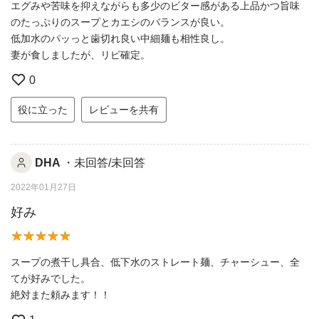
エグみや苦味を抑えながらも多少のビター感がある上品かつ旨味
のたっぷりのスープとカエシのバランスが良い。
低加水のパッっと歯切れ良い中細麺も相性良し。
妻が食しましたが、リピ確定。
0
役に立った
レビューを共有
DHA
・未回答/未回答
2022年01月27日
好み
スープの煮干し具合、低下水のストレート麺、チャーシュー、全
てが好みでした。
絶対また頼みます！！