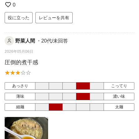
0
役に立った
レビューを共有
野菜人間
・20代/未回答
2026年05月06日
圧倒的煮干感
あっさり
こってり
薄味
濃い味
細麺
太麺