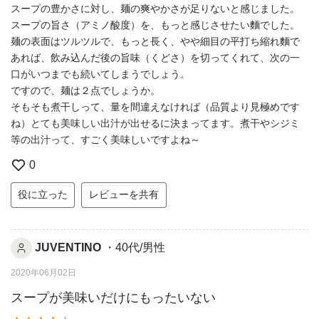
スープの豊かさに対し、麺の爽やかさが足りないと感じました。
スープの旨さ（アミノ酸度）を、もっと感じさせたい麵でした。
麺の表面はツルツルで、もっと長く、やや細目の平打ち縮れ麵で
あれば、飲み込んだ後の旨味（くどさ）を切ってくれて、次の一
口がいつまでも続いてしまうでしょう。
ですので、麺は２点でしょうか。
そもそも煮干しって、量を間違えなければ（品質より見極めです
ね）とても美味しい出汁が出せるに決まってます。煮干やシジミ
等の出汁って、すごく美味しいですよね～
0
役に立った
レビューを共有
JUVENTINO
・40代/男性
2020年06月02日
スープが美味いだけにもったいない