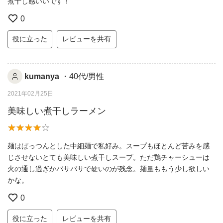
煮干し感いいです！
0
役に立った
レビューを共有
kumanya
・40代/男性
2021年02月25日
美味しい煮干しラーメン
麺はぱっつんとした中細麺で私好み。スープもほとんど苦みを感
じさせないとても美味しい煮干しスープ。ただ鶏チャーシューは
火の通し過ぎかパサパサで硬いのが残念。麺量ももう少し欲しい
かな。
0
役に立った
レビューを共有