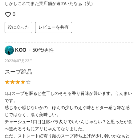
しかしこれでまた実店舗が遠のいたなぁ（笑）
0
役に立った
レビューを共有
KOO
・50代/男性
2023年07月23日
スープ絶品
1口スープを啜ると煮干しのそそる香り旨味が襲います。うんまい
です。
感じるか感じないかの、ほんの少しのえぐ味とビター感も嫌な感
じではなく、凄く美味しい。
チャーシュー1口目は豚バラ炙りでいいんじゃない？と思ったが食
べ進めるうちにアリじゃんてなりました。
ただ、ストレート細寄り麺のスープ持ち上げが少し弱いかなぁと