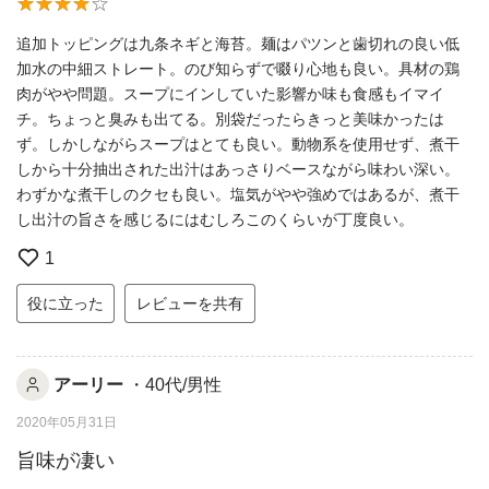
追加トッピングは九条ネギと海苔。麺はパツンと歯切れの良い低
加水の中細ストレート。のび知らずで啜り心地も良い。具材の鶏
肉がやや問題。スープにインしていた影響か味も食感もイマイ
チ。ちょっと臭みも出てる。別袋だったらきっと美味かったは
ず。しかしながらスープはとても良い。動物系を使用せず、煮干
しから十分抽出された出汁はあっさりベースながら味わい深い。
わずかな煮干しのクセも良い。塩気がやや強めではあるが、煮干
し出汁の旨さを感じるにはむしろこのくらいが丁度良い。
1
役に立った
レビューを共有
アーリー
・40代/男性
2020年05月31日
旨味が凄い