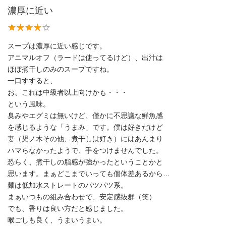
濃厚に近い
スープは濃厚に近い感じです。
アニマルオフ（ラードは使ってるけど）、出汁は
ほぼ煮干しのみのスープですね。
一口すすると、
お、これは中級者以上向けかも・・・
という風味。
臭みやエグミは無いけど、僅かに不思議な鮮魚感
を感じるような「うまみ」です。僕は好きだけど
妻（児ノ木その他、煮干しは好き）にはあんまり
ハマらなかったようで、手をつけませんでした。
恐らく、煮干しの脂感が強かったということかと
思います。まぁどこまでいっても個体差あるから…
麺は低加水ストレートのパツパツ系。
まぁいつもの組み合わせで、安定感抜群（笑）
でも、香りは良い方だと感じました。
喉ごしも良く、うまいうまい。