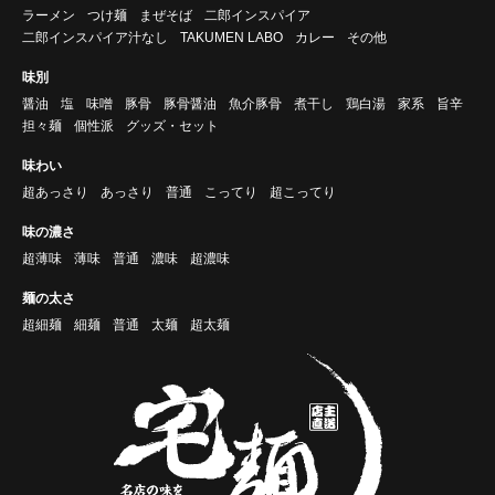
ラーメン
つけ麺
まぜそば
二郎インスパイア
二郎インスパイア汁なし
TAKUMEN LABO
カレー
その他
味別
醤油
塩
味噌
豚骨
豚骨醤油
魚介豚骨
煮干し
鶏白湯
家系
旨辛
担々麺
個性派
グッズ・セット
味わい
超あっさり
あっさり
普通
こってり
超こってり
味の濃さ
超薄味
薄味
普通
濃味
超濃味
麺の太さ
超細麺
細麺
普通
太麺
超太麺