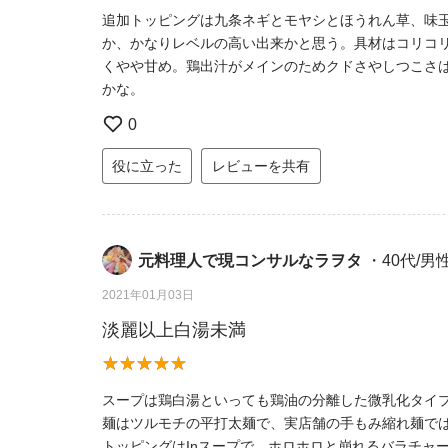
追加トッピングは九条ネギとモヤシとほうれん草、味
か、かなりレベルの高い出来かと思う。具材はコリコ
くやや甘め。鶏出汁がメインのためクドさやしつこさ
かな。
0
役に立った
レビューを共有
元料理人で現コンサルなラヲタ
・40代/男
2021年01月03日
淡麗以上白湯未満
スープは鶏白湯といっても鶏油の分離した微乳化タイ
麺はツルモチの平打太麺で、実店舗の手もみ縮れ麺で
トッピングはInスープで、ホロホロと崩れるバラチャ