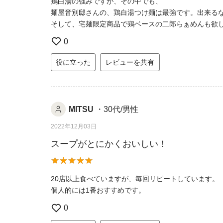
鶏白湯の強みですが、その中でも、
麺屋音別邸さんの、鶏白湯つけ麺は最強です。出来るな
そして、宅麺限定商品で鶏ベースの二郎らぁめんも欲
0
役に立った
レビューを共有
MITSU
・30代/男性
2022年12月03日
スープがとにかくおいしい！
20店以上食べていますが、毎回リピートしています。
個人的には1番おすすめです。
0