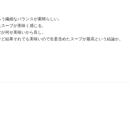
ろう繊細なバランスが素晴らしい。
たスープが美味く感じる。
だが何せ美味いから良し。
けど結果それでも美味いので生姜含めたスープが最高という結論か。