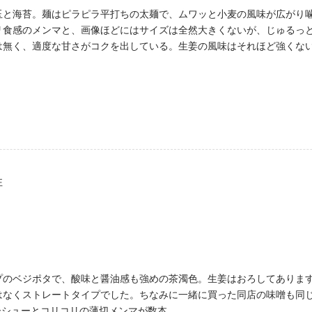
玉と海苔。麺はピラピラ平打ちの太麺で、ムワッと小麦の風味が広がり
リ食感のメンマと、画像ほどにはサイズは全然大きくないが、じゅるっ
は無く、適度な甘さがコクを出している。生姜の風味はそれほど強くな
性
プのベジポタで、酸味と醤油感も強めの茶濁色。生姜はおろしてありま
はなくストレートタイプでした。ちなみに一緒に買った同店の味噌も同
ーシューとコリコリの薄切メンマが数本。