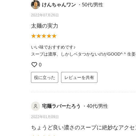
けんちゃんワン
・50代/男性
2022年07月26日
太麺の実力
いい味でおすすめです♪
スープは濃厚、しかしベタつかないのがGOOD^ ^ 生
0
役に立った
レビューを共有
宅麺ラバーたろう
・40代/男性
2022年01月09日
ちょうど良い濃さのスープに絶妙なアクセ