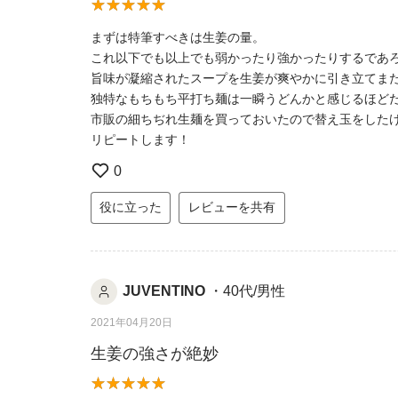
まずは特筆すべきは生姜の量。
これ以下でも以上でも弱かったり強かったりするであ
旨味が凝縮されたスープを生姜が爽やかに引き立てま
独特なもちもち平打ち麺は一瞬うどんかと感じるほど
市販の細ちぢれ生麺を買っておいたので替え玉をした
リピートします！
0
役に立った
レビューを共有
JUVENTINO
・40代/男性
2021年04月20日
生姜の強さが絶妙