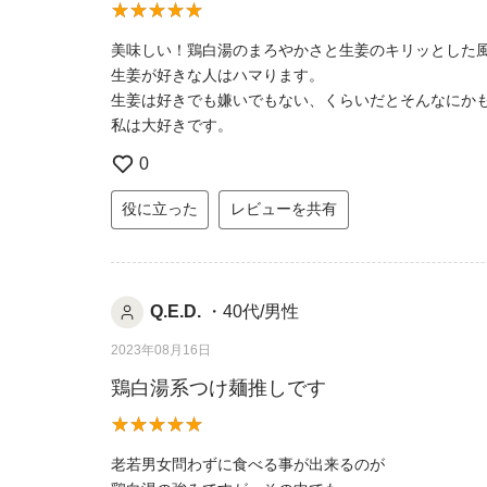
美味しい！鶏白湯のまろやかさと生姜のキリッとした
生姜が好きな人はハマります。
生姜は好きでも嫌いでもない、くらいだとそんなにか
私は大好きです。
0
役に立った
レビューを共有
Q.E.D.
・40代/男性
2023年08月16日
鶏白湯系つけ麺推しです
老若男女問わずに食べる事が出来るのが