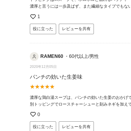
濃厚と言うには一歩及ばず、また繊細なタイプでもな
1
役に立った
レビューを共有
RAMEN60
・60代以上/男性
2020年12月05日
パンチの効いた生姜味
濃厚な鶏白湯スープは、パンチの効いた生姜のおかげ
別トッピングでロースチャーシューと刻みネギを加え
0
役に立った
レビューを共有