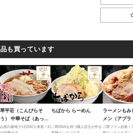
商品も買っています
琴平荘（こんぴらそ
ちばから らーめん
ラーメンもみ
う） 中華そば（あっさ
メン（アブラ
り）
グ付）
山形の僻地で1日500人来客！幻
二郎DNAを持つ職人店主が作る
二郎ファン必食！
の中華そば
究極インスパイア
能インスパイア！