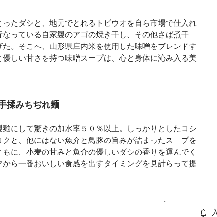
とったダシと、地元でとれるトビウオを自ら市場で仕入れ
行なっている自家製のアゴの焼き干し、その他さば煮干
げた。そこへ、山形県庄内米を使用した味噌をブレンドす
と優しい甘さを持つ味噌スープは、心と身体に沁み入る美
手揉みちぢれ麺
製麺にして驚きの加水率５０％以上。しっかりとしたコシ
コクと、他にはない魚介と鳥豚の旨みが詰まったスープを
ともに、小麦の甘みと魚介の優しいダシの香りを運んでく
マから一番おいしい食感を出すタイミングを見計らって提