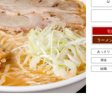
宅
ラーメ
あっさり
薄味
細麺