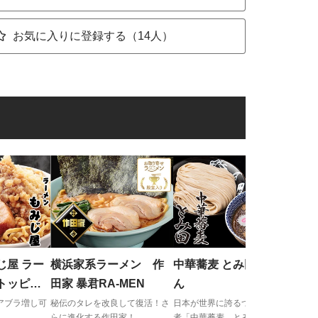
お気に入りに登録する（14人）
麺屋
２
研究
イン
じ屋 ラー
横浜家系ラーメン 作
中華蕎麦 とみ田 つけめ
トッピン
田家 暴君RA-MEN
ん
アブラ増し可
秘伝のタレを改良して復活！さ
日本が世界に誇るつけめんの王
らに進化する作田家！
者「中華蕎麦 とみ田」