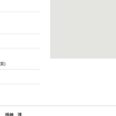
業)
掛神 淳