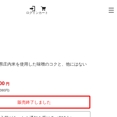
ログイン
カート
形県庄内米を使用した味噌のコクと、他にはない
00
円
080円)
販売終了しました