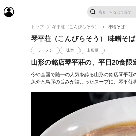
トップ
琴平荘（こんぴらそう）
味噌そば
琴平荘（こんぴらそう） 味噌そば
ラーメン
味噌
山形県
山形の銘店琴平荘の、平日20食限
今や全国で随一の人気を誇る山形の銘店琴平荘の
魚介と鳥豚の旨みが詰まったスープに、琴平荘