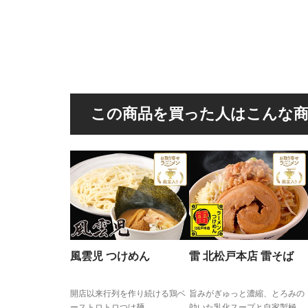
この商品を買った人はこんな
風雲児 つけめん
雷 北松戸本店 雷そば
開店以来行列を作り続ける鶏ベ
旨みがぎゅっと濃縮、とろみの
ーストロトロつけ麺
効いた乳化スープと自家製極太