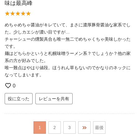
味は最高峰
めちゃめちゃ醤油がキレていて、まさに濃厚豚骨醤油な家系でし
た。少しカエシが濃い目ですが…
チャーシューの燻製具合も唯一無二でめちゃくちゃ美味しかった
です。
麺はどちらかというと札幌味噌ラーメン系？でしょうか？他の家
系の方が好みでした。
唯一難点はやはり値段。ほうれん草もないのでかなりのネックに
なってしまいます。
0
役に立った
レビューを共有
1
2
3
最後