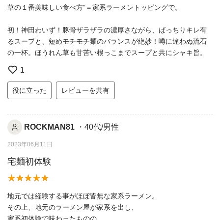
草の１番美味しい食べ方”＝家系ラーメントッピングで。
初！神田わいず！豚骨ザラザラの濃厚さながら、ばっちりキレ有
るスープと、短めモチモチ麺のバランスが絶妙！噂に違わぬ流石
の一杯。ほうれん草も甘苦い根っこまでスープと共にシャキ旨。
1
役に立った
レビューを共有
ROCKMAN81
・40代/男性
2023年06月11日
宅麺初体験
地元では経験する事がほぼ皆無な家系ラーメン。
その上、地元のラーメン屋が家系を出し、
家系初体験で味わったものの、