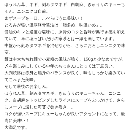
ほうれん草、ネギ、刻みタマネギ、白胡麻、きゅうりのキューち
ゃん、ニンニクは自前。
まずスープを一口。…べらぼうに美味い！
とろみが強い濃厚豚骨醤油は「脂多め、味濃いめ」。
醤油のキレと適度な塩味に、豚骨のコクと旨味が奥行き感を加え
ていて、単に塩っぱいだけの家系とは一線を画しています。
中盤から刻みタマネギを混ぜながら、さらにおろしニンニクで味
変。
麺は中太ちぢれ麺で小麦粉の風味が強く、150gと少なめですが、
〆を楽しみにしている中年のおっさんにとっては丁度良い。
大判焼豚は赤身と脂身のバランスが良く、味もしっかり染みてい
てこれまた美味。
そして最後のお楽しみ。
ほうれん草、刻みタマネギ、きゅうりのキューちゃん、ニンニ
ク、白胡麻をトッピングしたライスにスープをぶっかけて、さら
にスープに浸した海苔で巻き巻き…。
コクが強いスープにキューちゃんが良いアクセントになって、最
高に美味い！
大満足です。