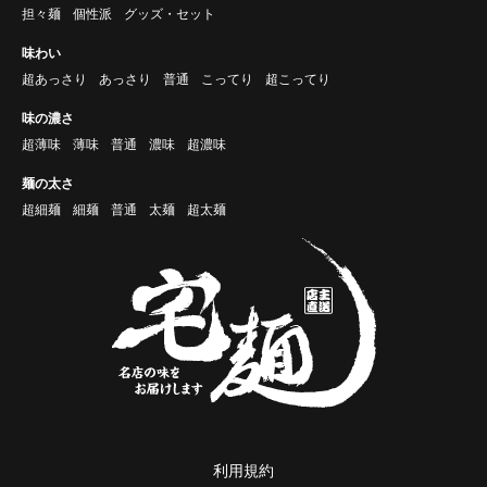
担々麺
個性派
グッズ・セット
味わい
超あっさり
あっさり
普通
こってり
超こってり
味の濃さ
超薄味
薄味
普通
濃味
超濃味
麺の太さ
超細麺
細麺
普通
太麺
超太麺
利用規約