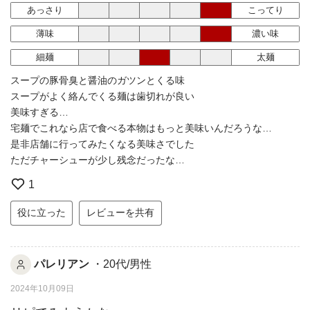
あっさり
こってり
薄味
濃い味
細麺
太麺
スープの豚骨臭と醤油のガツンとくる味
スープがよく絡んでくる麺は歯切れが良い
美味すぎる…
宅麺でこれなら店で食べる本物はもっと美味いんだろうな…
是非店舗に行ってみたくなる美味さでした
ただチャーシューが少し残念だったな…
1
役に立った
レビューを共有
パレリアン
・20代/男性
2024年10月09日