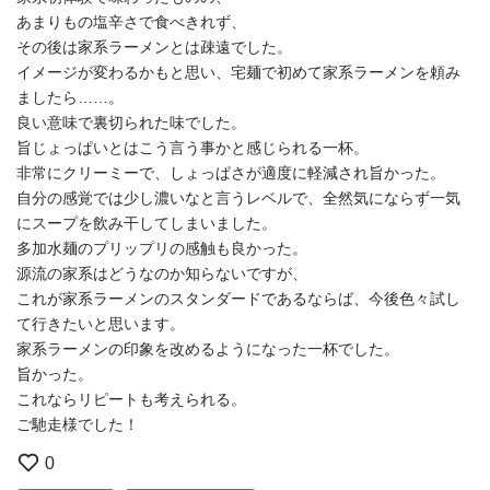
あまりもの塩辛さで食べきれず、
その後は家系ラーメンとは疎遠でした。
イメージが変わるかもと思い、宅麺で初めて家系ラーメンを頼み
ましたら……。
良い意味で裏切られた味でした。
旨じょっぱいとはこう言う事かと感じられる一杯。
非常にクリーミーで、しょっぱさが適度に軽減され旨かった。
自分の感覚では少し濃いなと言うレベルで、全然気にならず一気
にスープを飲み干してしまいました。
多加水麺のプリップリの感触も良かった。
源流の家系はどうなのか知らないですが、
これが家系ラーメンのスタンダードであるならば、今後色々試し
て行きたいと思います。
家系ラーメンの印象を改めるようになった一杯でした。
旨かった。
これならリピートも考えられる。
ご馳走様でした！
0