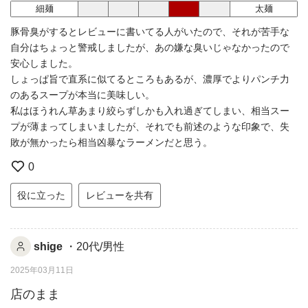
細麺
太麺
豚骨臭がするとレビューに書いてる人がいたので、それが苦手な
自分はちょっと警戒しましたが、あの嫌な臭いじゃなかったので
安心しました。
しょっぱ旨で直系に似てるところもあるが、濃厚でよりパンチ力
のあるスープが本当に美味しい。
私はほうれん草あまり絞らずしかも入れ過ぎてしまい、相当スー
プが薄まってしまいましたが、それでも前述のような印象で、失
敗が無かったら相当凶暴なラーメンだと思う。
0
役に立った
レビューを共有
shige
・20代/男性
2025年03月11日
店のまま