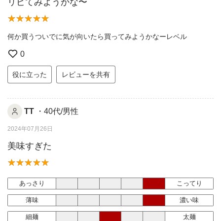
リピてみようかな〜
何か買うついでに気が向いたら買ってみようかなーレベル
0
役に立った
レビューを共有
TT
・40代/男性
2024年07月26日
美味すぎた
あっさり
こってり
薄味
濃い味
細麺
太麺