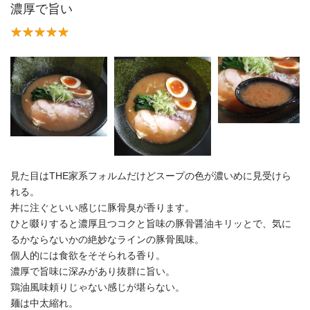
濃厚で旨い
見た目はTHE家系フォルムだけどスープの色が濃いめに見受けら
れる。
丼に注ぐといい感じに豚骨臭が香ります。
ひと啜りすると濃厚且つコクと旨味の豚骨醤油キリッとで、気に
るかならないかの絶妙なラインの豚骨風味。
個人的には食欲をそそられる香り。
濃厚で旨味に深みがあり抜群に旨い。
鶏油風味頼りじゃない感じが堪らない。
麺は中太縮れ。