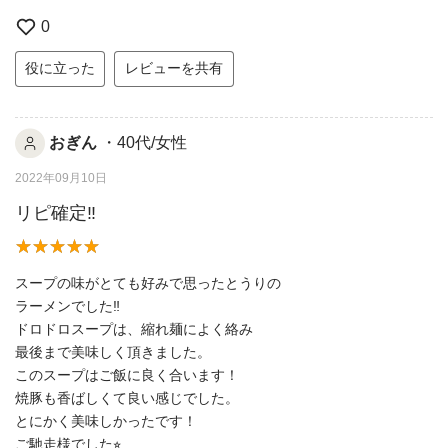
0
役に立った
レビューを共有
おぎん
・40代/女性
2022年09月10日
リピ確定‼︎
スープの味がとても好みで思ったとうりの
ラーメンでした‼︎
ドロドロスープは、縮れ麺によく絡み
最後まで美味しく頂きました。
このスープはご飯に良く合います！
焼豚も香ばしくて良い感じでした。
とにかく美味しかったです！
ご馳走様でした⭐︎