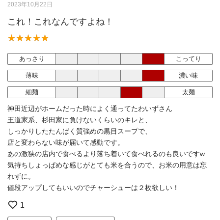
2023年10月22日
これ！これなんですよね！
あっさり
こってり
薄味
濃い味
細麺
太麺
神田近辺がホームだった時によく通ってたわいずさん
王道家系、杉田家に負けないくらいのキレと、
しっかりしたたんぱく質強めの黒目スープで、
店と変わらない味が届いて感動です。
あの激狭の店内で食べるより落ち着いて食べれるのも良いですw
気持ちしょっぱめな感じがとても米を合うので、お米の用意は忘
れずに。
値段アップしてもいいのでチャーシューは２枚欲しい！
1