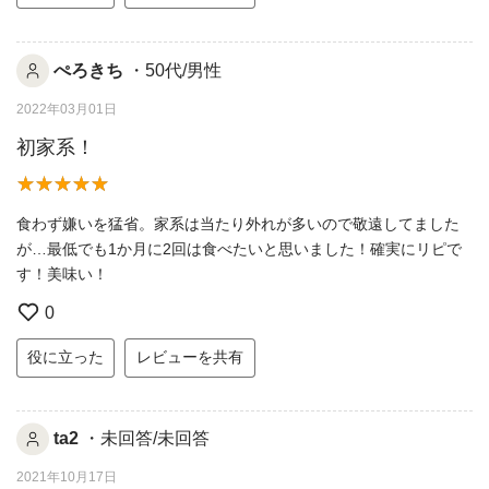
ぺろきち
・50代/男性
2022年03月01日
初家系！
食わず嫌いを猛省。家系は当たり外れが多いので敬遠してました
が…最低でも1か月に2回は食べたいと思いました！確実にリピで
す！美味い！
0
役に立った
レビューを共有
ta2
・未回答/未回答
2021年10月17日