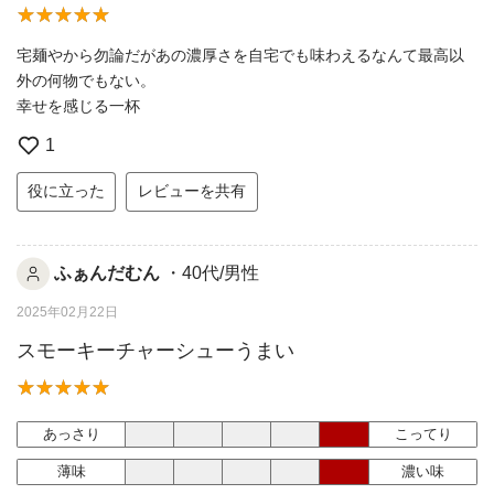
宅麺やから勿論だがあの濃厚さを自宅でも味わえるなんて最高以
外の何物でもない。
幸せを感じる一杯
1
役に立った
レビューを共有
ふぁんだむん
・40代/男性
2025年02月22日
スモーキーチャーシューうまい
あっさり
こってり
薄味
濃い味