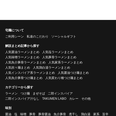
宅麺について
ご利用シーン
私達のこだわり
ソーシャルギフト
解説まとめ記事から探す
人気醤油ラーメンまとめ
人気塩ラーメンまとめ
人気味噌ラーメンまとめ
人気豚骨ラーメンまとめ
人気魚介豚骨ラーメンまとめ
人気家系ラーメンまとめ
人気担々麺まとめ
人気鶏白湯ラーメンまとめ
人気インスパイア系ラーメンまとめ
人気醤油つけ麺まとめ
人気魚介豚骨つけ麺まとめ
人気変わり種つけ麺まとめ
カテゴリーから探す
ラーメン
つけ麺
まぜそば
二郎インスパイア
二郎インスパイア汁なし
TAKUMEN LABO
カレー
その他
味別
醤油
塩
味噌
豚骨
豚骨醤油
魚介豚骨
煮干し
鶏白湯
家系
旨辛