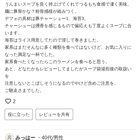
うんまいスープを良く持上げてくれてつるもち食感で凄く美味。
麺に豚骨かな？粉骨感様が絡みつく。
デフォの具材は豚チャーシュー1、海苔3。
チャーシューは燻香を感じるもので歯応えも丁度よくスープに合
います。
海苔はライス用意してたので浸して巻きました。
家系はまだそんなに多く種類を食べてはないけど、お気に入りに
なった満足な一杯でした。
家系食べたくなったらこのラーメンを食べると思う。
あと、どなたかもレビューしてましたがスープ袋湯煎後の取扱い
を
注意しないとこぼしそうになるのでやけど含めご注意を。
ご馳走さまでした。
2
役に立った
レビューを共有
みっはー
・40代/男性