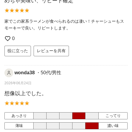
めちゃ美味い、リピート確定
家でこの家系ラーメンが食べられるのは凄い！チャーシューもス
モーキーで良い。リピートします。
0
役に立った
レビューを共有
wonda38
・50代/男性
2026年06月24日
想像以上でした。
あっさり
こってり
薄味
濃い味