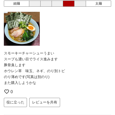
細麺
太麺
スモーキーチャーシューうまい
スープも濃い目でライス進みます
豚骨臭します
ホウレン草 味玉、ネギ、のり別トピ
のり薄めです(写真は別のり)
また購入しようかな
0
役に立った
レビューを共有