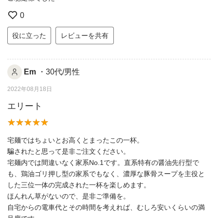
0
役に立った
レビューを共有
Em
・30代/男性
2022年08月18日
エリート
宅麺ではちょいとお高くとまったこの一杯。
騙されたと思って是非ご注文ください。
宅麺内では間違いなく家系No.1です。直系特有の醤油先行型で
も、鶏油ゴリ押し型の家系でもなく、濃厚な豚骨スープを主役と
した三位一体の完成された一杯を楽しめます。
ほんれん草がないので、是非ご準備を。
自宅からの電車代とその時間を考えれば、むしろ安いくらいの満