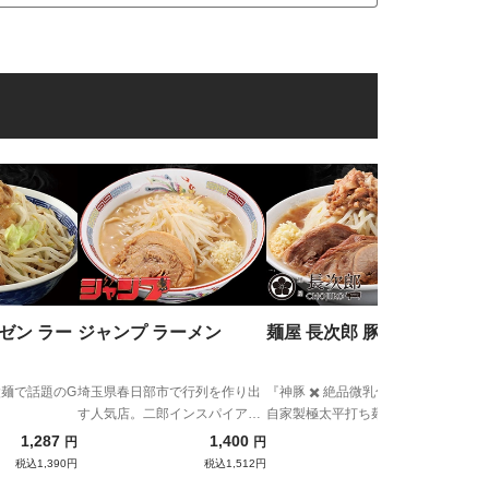
麺屋
煮
上質
い！
煮干
ゼン ラー
ジャンプ ラーメン
麺屋 長次郎 豚麺
太麺で話題のG
埼玉県春日部市で行列を作り出
『神豚 ✖️ 絶品微乳化スープ ✖️
す人気店。二郎インスパイア系
自家製極太平打ち麺 ✖️ 特製脂だ
のパイオニア『ジャンプ』が宅
れ』完全無欠の二郎インスパイ
1,287
1,400
1,380
円
円
円
麺降臨！！
ア
税込1,390円
税込1,512円
税込1,490円