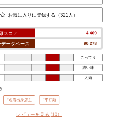
お気に入りに登録する（321人）
4.409
麺スコア
90.278
ンデータベース
こってり
濃い味
太麺
徴
#名店出身店主
#平打麺
レビューを見る
(10）