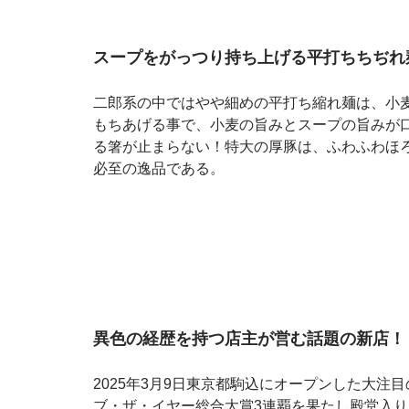
スープをがっつり持ち上げる平打ちちぢれ
二郎系の中ではやや細めの平打ち縮れ麺は、小
もちあげる事で、小麦の旨みとスープの旨みが
る箸が止まらない！特大の厚豚は、ふわふわほ
必至の逸品である。
異色の経歴を持つ店主が営む話題の新店！
2025年3月9日東京都駒込にオープンした大注
ブ・ザ・イヤー総合大賞3連覇を果たし殿堂入