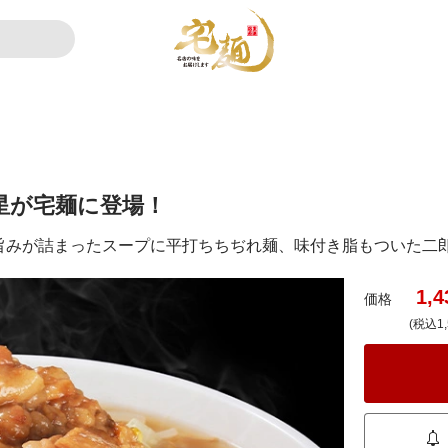
星が宅麺に登場！
旨みが詰まったスープに平打ちちぢれ麺、味付き脂もついた二
1,4
価格
(税込1,