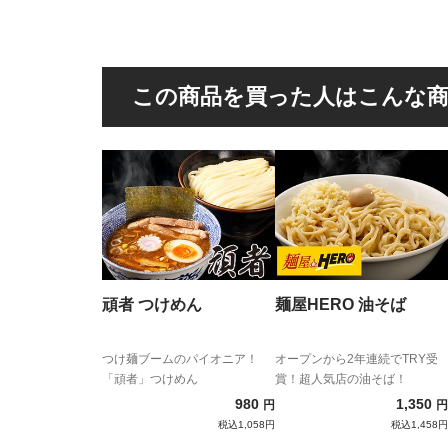
この商品を買った人はこんな
頑者 つけめん
麺屋HERO 油そば
つけ麺ブームのパイオニア！
オープンから2年連続でTRY受
「頑者」つけめん
賞！超人気店の油そば！
980
1,350
円
円
税込1,058円
税込1,458円