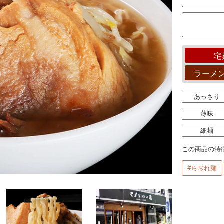
宅
ラーメ
あっさり
薄味
細麺
この商品の特
#ちぢれ麺