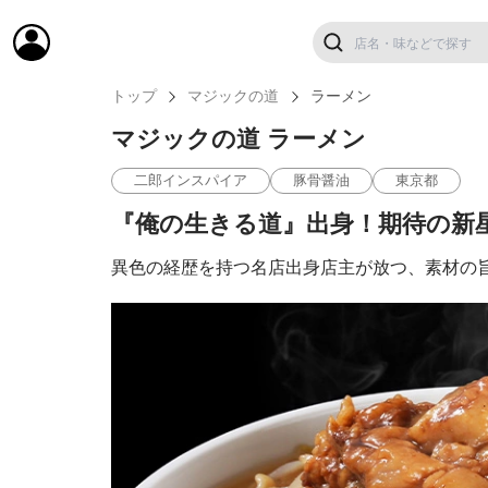
トップ
マジックの道
ラーメン
マジックの道 ラーメン
二郎インスパイア
豚骨醤油
東京都
『俺の生きる道』出身！期待の新
異色の経歴を持つ名店出身店主が放つ、素材の