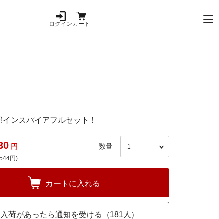
ログイン
カート
郎インスパイアフルセット！
30
円
数量
544円)
カートに入れる
入荷があったら通知を受ける（181人）