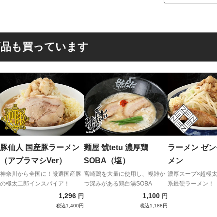
商品も買っています
豚仙人 国産豚ラーメン
麺屋 號tetu 濃厚鶏
ラーメン ゼン
（アブラマシVer）
SOBA（塩）
メン
神奈川から全国に！厳選国産豚
宮崎鶏を大量に使用し、複雑か
濃厚スープ×超極
の極太二郎インスパイア！
つ深みがある鶏白湯SOBA
系最硬ラーメン！
1,296
1,100
円
円
税込1,400円
税込1,188円