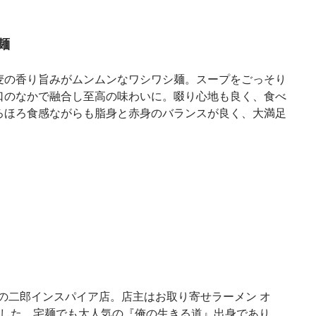
麺
麦の香り旨みがムンムンなワシワシ麺。スープをごっそり
口のなかで融合し至高の味わいに。啜り心地も良く、食べ
ろほろ食感ながらも脂身と赤身のバランスが良く、大満足
目の二郎インスパイア店。店主はお取り寄せラーメン オ
りした、宅麺でも大人気の『俺の生きる道』出身であり、