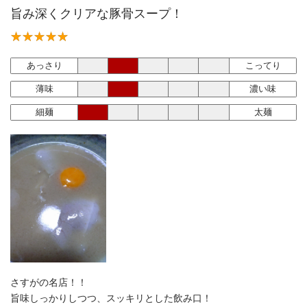
旨み深くクリアな豚骨スープ！
あっさり
こってり
薄味
濃い味
細麺
太麺
さすがの名店！！
旨味しっかりしつつ、スッキリとした飲み口！