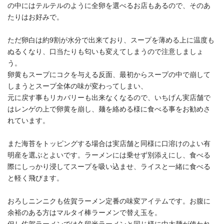
の中にはテルテルのように全卵を選べるお店もあるので、そのあ
たりはお好みで。
ただ卵白は約9割が水分で出来ており、スープを薄める上に温度も
ぬるくなり、口当たりも匂いも変えてしまうので注意しましょ
う。
卵黄もスープにコクを与える反面、最初からスープの中で崩して
しまうとスープ全体の味が変わってしまい、
元に戻す事もリカバリーも出来なくなるので、いちげん実店舗で
はレンゲの上で卵黄を崩し、麺を絡める様に食べる事をお勧めさ
れています。
また海苔をトッピングする場合は実店舗と同様に口溶けのよい有
明産を選ぶとよいです。ラーメンには乗せず別添えにし、食べる
際にしっかり浸してスープを吸い込ませ、ライスと一緒に食べる
と軽く飛びます。
おろしニンニクも佐賀ラーメン定番の味変アイテムです。お腹に
余裕のある方はマルタイ棒ラーメンで替え玉を。