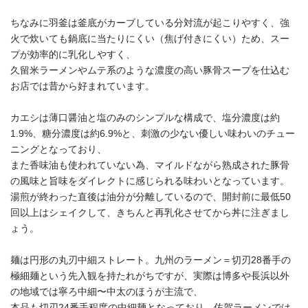
ちなみに羽釜は釜底がカーブしている分対流が起こりやすく、強
火で炊いても鍋底に当たりにくい（焦げ付きにくい）ため、スー
プが効率的に乳化しやすく、
久留米ラーメンやムテ系のような濃度の高い豚骨スープを仕込む
お店では昔から好まれています。
カエシは薄口醤油と塩のみのシンプルな構成で、塩分濃度は約
1.9%、糖分濃度は約6.9%と、刺激の少ない優しい味わいのチュー
ニングとなっており、
また香味油も使われていない為、マイルドながら熟成された豚骨
の風味と旨味をダイレクトに感じられる味わいとなっています。
湯煎が終わった直後は油分が分離しているので、開封前に最低50
回以上はシェイクして、きちんと再乳化させてから丼に注ぎまし
ょう。
麺は円形の丸刃中細ストレート。九州のラーメン＝切刃28番手の
極細麺という先入観を持たれがちですが、実際は博多や長浜以外
の地域では寧ろ中細〜中太のほうが主流で、
本品も切刃24番手程度の中細麺となっており、佐賀ラーメンでは