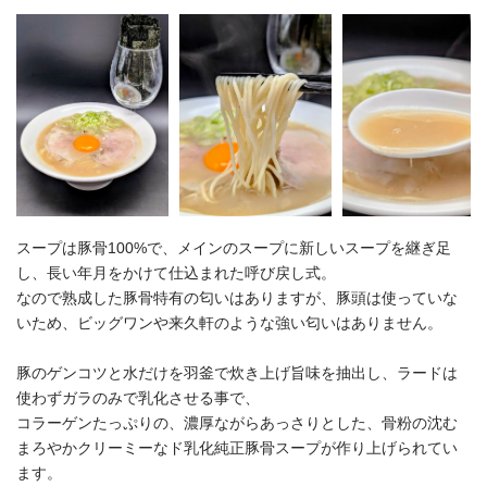
スープは豚骨100%で、メインのスープに新しいスープを継ぎ足
し、長い年月をかけて仕込まれた呼び戻し式。
なので熟成した豚骨特有の匂いはありますが、豚頭は使っていな
いため、ビッグワンや来久軒のような強い匂いはありません。
豚のゲンコツと水だけを羽釜で炊き上げ旨味を抽出し、ラードは
使わずガラのみで乳化させる事で、
コラーゲンたっぷりの、濃厚ながらあっさりとした、骨粉の沈む
まろやかクリーミーなド乳化純正豚骨スープが作り上げられてい
ます。