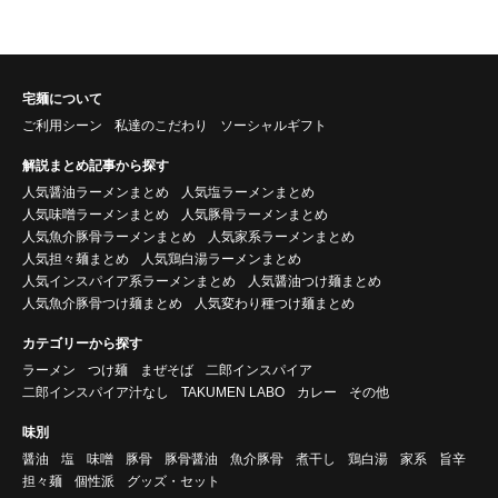
宅麺について
ご利用シーン
私達のこだわり
ソーシャルギフト
解説まとめ記事から探す
人気醤油ラーメンまとめ
人気塩ラーメンまとめ
人気味噌ラーメンまとめ
人気豚骨ラーメンまとめ
人気魚介豚骨ラーメンまとめ
人気家系ラーメンまとめ
人気担々麺まとめ
人気鶏白湯ラーメンまとめ
人気インスパイア系ラーメンまとめ
人気醤油つけ麺まとめ
人気魚介豚骨つけ麺まとめ
人気変わり種つけ麺まとめ
カテゴリーから探す
ラーメン
つけ麺
まぜそば
二郎インスパイア
二郎インスパイア汁なし
TAKUMEN LABO
カレー
その他
味別
醤油
塩
味噌
豚骨
豚骨醤油
魚介豚骨
煮干し
鶏白湯
家系
旨辛
担々麺
個性派
グッズ・セット