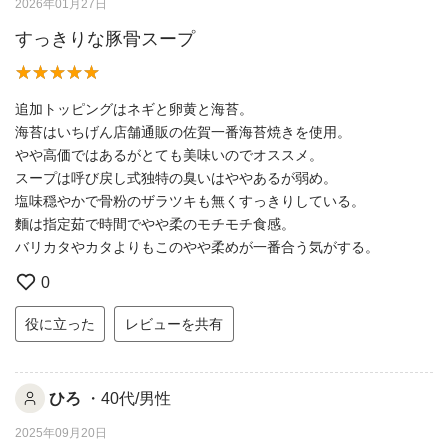
2026年01月27日
すっきりな豚骨スープ
追加トッピングはネギと卵黄と海苔。
海苔はいちげん店舗通販の佐賀一番海苔焼きを使用。
やや高価ではあるがとても美味いのでオススメ。
スープは呼び戻し式独特の臭いはややあるが弱め。
塩味穏やかで骨粉のザラツキも無くすっきりしている。
麵は指定茹で時間でやや柔のモチモチ食感。
バリカタやカタよりもこのやや柔めが一番合う気がする。
0
役に立った
レビューを共有
ひろ
・40代/男性
2025年09月20日