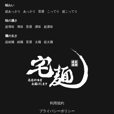
味わい
超あっさり
あっさり
普通
こってり
超こってり
味の濃さ
超薄味
薄味
普通
濃味
超濃味
麺の太さ
超細麺
細麺
普通
太麺
超太麺
利用規約
プライバシーポリシー