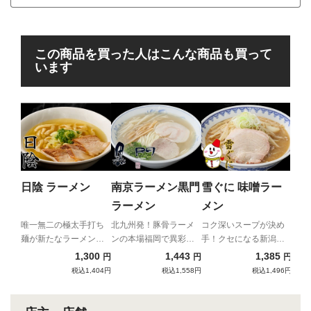
この商品を買った人はこんな商品も買って
います
ラ
ラ
抜群
ね添
日陰 ラーメン
南京ラーメン黒門
雪ぐに 味噌ラー
家系
ラーメン
メン
唯一無二の極太手打ち
北九州発！豚骨ラーメ
コク深いスープが決め
麺が新たなラーメンの
ンの本場福岡で異彩を
手！クセになる新潟妙
世界を導き出す！
放つ、端正な豚骨清湯
高味噌ラーメン！
1,300
1,443
1,385
円
円
円
税込1,404円
税込1,558円
税込1,496円