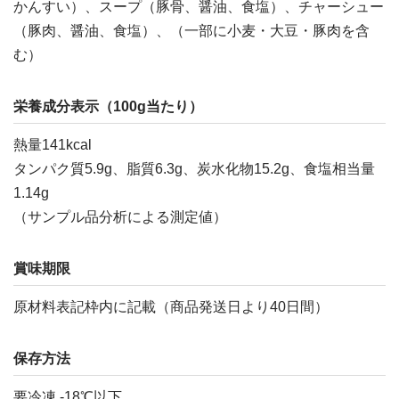
かんすい）、スープ（豚骨、醤油、食塩）、チャーシュー
（豚肉、醤油、食塩）、（一部に小麦・大豆・豚肉を含
む）
栄養成分表示（100g当たり）
熱量141kcal
タンパク質5.9g、脂質6.3g、炭水化物15.2g、食塩相当量
1.14g
（サンプル品分析による測定値）
賞味期限
原材料表記枠内に記載（商品発送日より40日間）
保存方法
要冷凍 -18℃以下