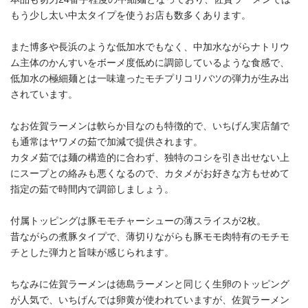
もう少し太い中太タイプを使うお店も数多くあります。
また博多や長浜のような低加水でもなく、中加水ながらナトリウ
ム主体のかんすいをボーメ度低めに調節しているような食感で、
低加水の極細麺とは一味違ったモチプリコリバツの弾力が生み出
されています。
なお佐賀ラーメンは軟らか目なのも特徴的で、いちげん実店舗で
も通常はヤワメの茹で加減で提供されます。
カタメ茹では麺の構造的に合わず、独特のコシを引き出せない上
にスープとの絡みも悪くなるので、カタメがお好きな方もせめて
指定の茹で時間内で調節しましょう。
付属トッピングは豚モモチャーシューの薄スライスが2枚。
昔ながらの煮豚タイプで、薄切りながらも豚モモ肉特有のモチモ
チとした弾力と旨味が感じられます。
ちなみに佐賀ラーメンは徳島ラーメンと同じく生卵のトッピング
が人気で、いちげんでは卵黄が使われていますが、佐賀ラーメン