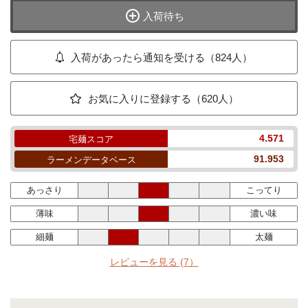
入荷待ち
入荷があったら通知を受ける（824人）
お気に入りに登録する（620人）
4.571
宅麺スコア
91.953
ラーメンデータベース
あっさり
こってり
薄味
濃い味
細麺
太麺
レビューを見る
(7）