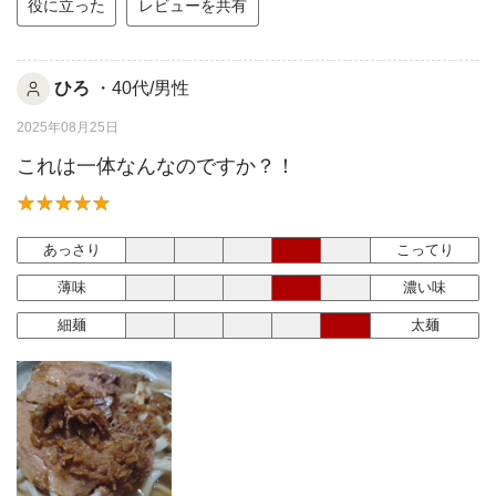
役に立った
レビューを共有
ひろ
・40代/男性
2025年08月25日
これは一体なんなのですか？！
あっさり
こってり
薄味
濃い味
細麺
太麺