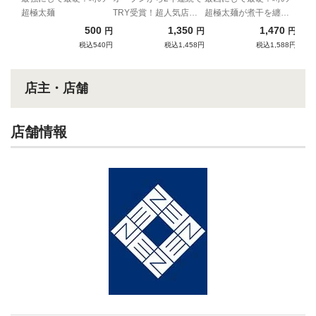
超極太麺
TRY受賞！超人気店の
超極太麺が煮干を纏っ
油そば！
て宅麺登場！
500
1,350
1,470
円
円
円
税込540円
税込1,458円
税込1,588円
店主・店舗
店舗情報