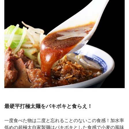
最硬平打極太麺をバキボキと食らえ！
一度食べた物は二度と忘れることのないこの食感！加水率
低めの超極太⾃家製麺はバキボキとした⾷感で⼩⻨の風味