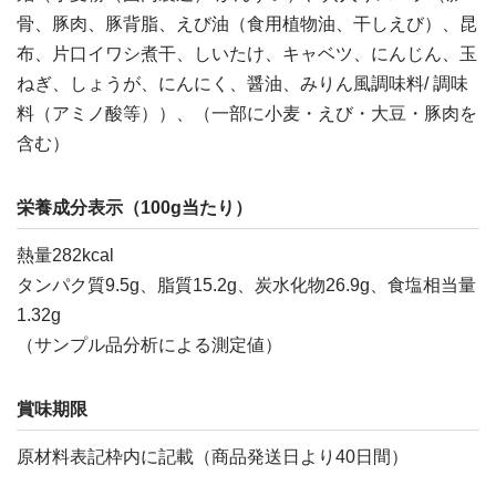
骨、豚肉、豚背脂、えび油（食用植物油、干しえび）、昆
布、片口イワシ煮干、しいたけ、キャベツ、にんじん、玉
ねぎ、しょうが、にんにく、醤油、みりん風調味料/ 調味
料（アミノ酸等））、（一部に小麦・えび・大豆・豚肉を
含む）
栄養成分表示（100g当たり）
熱量282kcal
タンパク質9.5g、脂質15.2g、炭水化物26.9g、食塩相当量
1.32g
（サンプル品分析による測定値）
賞味期限
原材料表記枠内に記載（商品発送日より40日間）