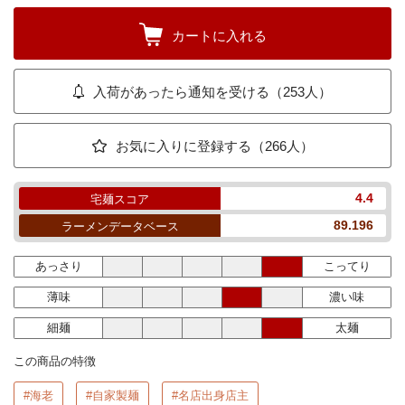
カートに入れる
入荷があったら通知を受ける（253人）
お気に入りに登録する（266人）
4.4
宅麺スコア
89.196
ラーメンデータベース
あっさり
こってり
薄味
濃い味
細麺
太麺
この商品の特徴
#海老
#自家製麺
#名店出身店主