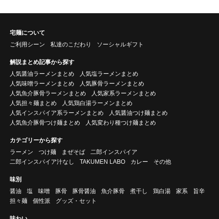
宅麺について
ご利用シーン
私達のこだわり
ソーシャルギフト
解説まとめ記事から探す
人気醤油ラーメンまとめ
人気塩ラーメンまとめ
人気味噌ラーメンまとめ
人気豚骨ラーメンまとめ
人気魚介豚骨ラーメンまとめ
人気家系ラーメンまとめ
人気担々麺まとめ
人気鶏白湯ラーメンまとめ
人気インスパイア系ラーメンまとめ
人気醤油つけ麺まとめ
人気魚介豚骨つけ麺まとめ
人気変わり種つけ麺まとめ
カテゴリーから探す
ラーメン
つけ麺
まぜそば
二郎インスパイア
二郎インスパイア汁なし
TAKUMEN LABO
カレー
その他
味別
醤油
塩
味噌
豚骨
豚骨醤油
魚介豚骨
煮干し
鶏白湯
家系
旨辛
担々麺
個性派
グッズ・セット
味わい