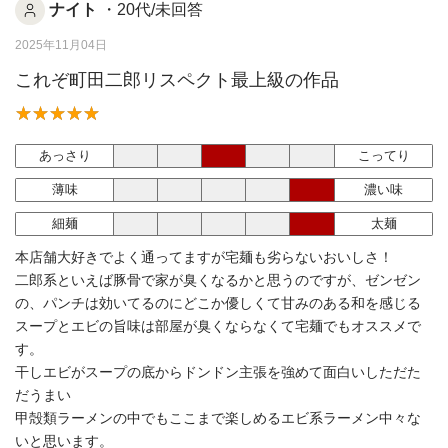
ナイト
・20代/未回答
2025年11月04日
これぞ町田二郎リスペクト最上級の作品
あっさり
こってり
薄味
濃い味
細麺
太麺
本店舗大好きでよく通ってますが宅麺も劣らないおいしさ！
二郎系といえば豚骨で家が臭くなるかと思うのですが、ゼンゼン
の、パンチは効いてるのにどこか優しくて甘みのある和を感じる
スープとエビの旨味は部屋が臭くならなくて宅麺でもオススメで
す。
干しエビがスープの底からドンドン主張を強めて面白いしただた
だうまい
甲殻類ラーメンの中でもここまで楽しめるエビ系ラーメン中々な
いと思います。