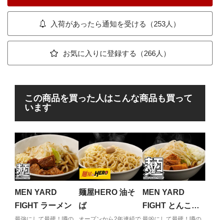
入荷があったら通知を受ける（253人）
お気に入りに登録する（266人）
この商品を買った人はこんな商品も買って
います
らあ
あ
豚の
み渡
MEN YARD
麺屋HERO 油そ
MEN YARD
めん
FIGHT ラーメン
ば
FIGHT とんこつ
煮干ラーメン
最強にして最硬！噂の
オープンから2年連続で
最凶にして最硬！噂の