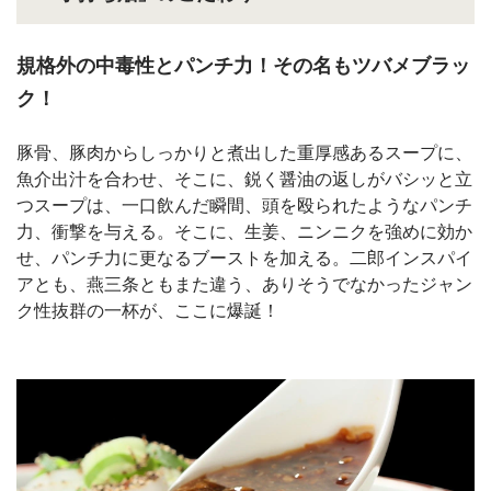
規格外の中毒性とパンチ力！その名もツバメブラッ
ク！
豚骨、豚肉からしっかりと煮出した重厚感あるスープに、
魚介出汁を合わせ、そこに、鋭く醤油の返しがバシッと立
つスープは、一口飲んだ瞬間、頭を殴られたようなパンチ
力、衝撃を与える。そこに、生姜、ニンニクを強めに効か
せ、パンチ力に更なるブーストを加える。二郎インスパイ
アとも、燕三条ともまた違う、ありそうでなかったジャン
ク性抜群の一杯が、ここに爆誕！