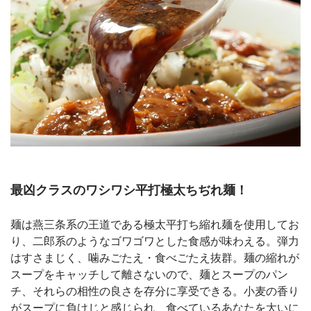
最凶クラスのワシワシ平打極太ちぢれ麺！
麺は燕三条系の王道である極太平打ち縮れ麺を使用してお
り、二郎系のようなゴワゴワとした食感が味わえる。弾力
はすさまじく、噛みごたえ・食べごたえ抜群。麺の縮れが
スープをキャッチして離さないので、麺とスープのパン
チ、それらの相性の良さを存分に享受できる。小麦の香り
がスープに負けじと感じられ、食べているあなたを大いに