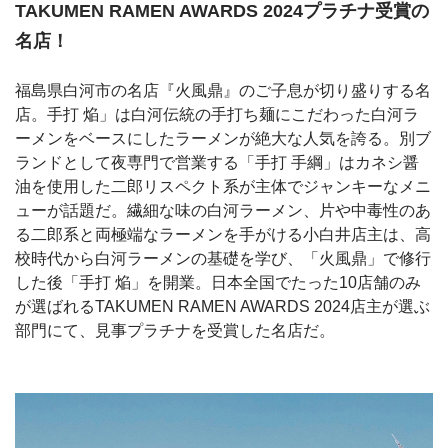
TAKUMEN RAMEN AWARDS 2024プラチナ受賞の
名店！
福島県白河市の名店『火風鼎』のご子息が切り盛りする名
店。手打 焔」は白河伝統の手打ち麺にこだわった白河ラ
ーメンをベースにしたラーメンが絶大な人気を誇る。別ブ
ランドとして夜専門で営業する「手打 手綱」はカネシ醤
油を使用した二郎リスペクト系が主体でジャンキーなメニ
ューが話題だ。繊細な味の白河ラーメン、片や中毒性のあ
る二郎系と両極端なラーメンを手がける小白井店主は、高
校時代から白河ラーメンの基礎を学び、「火風鼎」で修行
した後「手打 焔」を開業。日本全国でたった10店舗のみ
が選ばれるTAKUMEN RAMEN AWARDS 2024店主が選ぶ
部門にて、見事プラチナを受賞した名店だ。