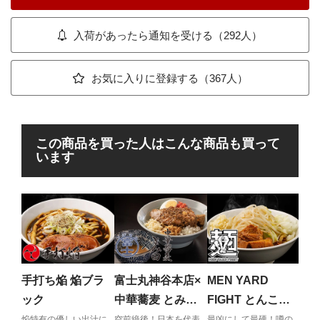
入荷があったら通知を受ける（292人）
お気に入りに登録する（367人）
この商品を買った人はこんな商品も買って
います
手
ー
衝撃
突き
手打ち焔 焔ブラ
富士丸神谷本店×
MEN YARD
しさ
ック
中華蕎麦 とみ田
FIGHT とんこつ
ブタカスアブラソ
煮干ラーメン
焔特有の優しい出汁に
空前絶後！日本を代表
最凶にして最硬！噂の