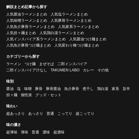
解説まとめ記事から探す
人気醤油ラーメンまとめ
人気塩ラーメンまとめ
人気味噌ラーメンまとめ
人気豚骨ラーメンまとめ
人気魚介豚骨ラーメンまとめ
人気家系ラーメンまとめ
人気担々麺まとめ
人気鶏白湯ラーメンまとめ
人気インスパイア系ラーメンまとめ
人気醤油つけ麺まとめ
人気魚介豚骨つけ麺まとめ
人気変わり種つけ麺まとめ
カテゴリーから探す
ラーメン
つけ麺
まぜそば
二郎インスパイア
二郎インスパイア汁なし
TAKUMEN LABO
カレー
その他
味別
醤油
塩
味噌
豚骨
豚骨醤油
魚介豚骨
煮干し
鶏白湯
家系
旨辛
担々麺
個性派
グッズ・セット
味わい
超あっさり
あっさり
普通
こってり
超こってり
味の濃さ
超薄味
薄味
普通
濃味
超濃味