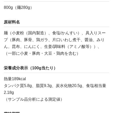
800g（麺280g）
原材料名
麺（小麦粉（国内製造）、食塩/かんすい）、具入りスー
プ（豚肉、豚骨、鶏ガラ、片口いわし煮干、醤油、みり
ん、昆布、にんにく、生姜/調味料（アミノ酸等））、
（一部に小麦・豚肉・大豆・鶏肉を含む）
栄養成分表示（100g当たり）
熱量189kcal
タンパク質5.8g、脂質9.3g、炭水化物20.5g、食塩相当量
2.18g
（サンプル品分析による測定値）