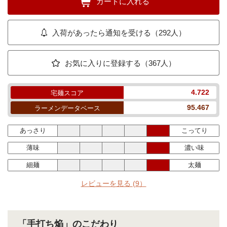
カートに入れる
入荷があったら通知を受ける（292人）
お気に入りに登録する（367人）
4.722
宅麺スコア
95.467
ラーメンデータベース
あっさり
こってり
薄味
濃い味
細麺
太麺
レビューを見る
(9）
「手打ち焔」のこだわり