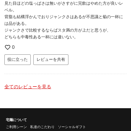
見た目ほどの塩っぱさは無いがさすがに完飲はやめた方が良いレ
ベル。
背脂も結構浮かんでおりジャンクさはあるが不思議と焔の一杯に
は品がある。
ジャンクさで比較するならばスタ満の方が上だと思うが、
どちらも中毒性ある一杯には違いない。
0
役に立った
レビューを共有
全てのレビューを見る
宅麺について
ご利用シーン
私達のこだわり
ソーシャルギフト