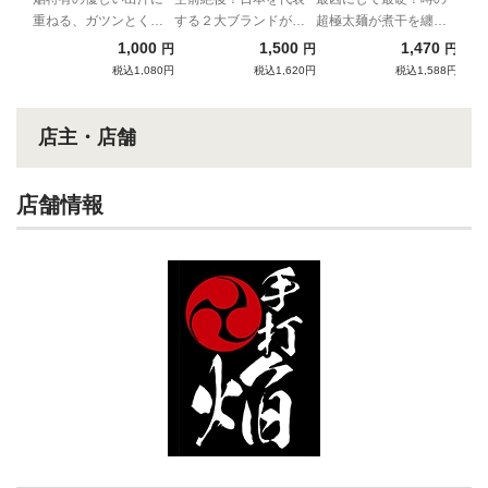
重ねる、ガツンとくる
する２大ブランドが夢
超極太麺が煮干を纏っ
バ (TOKYO-X極悪
胡椒のパンチ力
の共演！！
て宅麺登場！
1,000
1,500
1,470
円
円
円
汁付き)
税込1,080円
税込1,620円
税込1,588円
店主・店舗
店舗情報