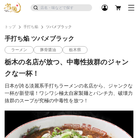
トップ
手打ち焔
ツバメブラック
手打ち焔 ツバメブラック
ラーメン
豚骨醤油
栃木県
栃木の名店が放つ、中毒性抜群のジャン
クな一杯！
日本が誇る淡麗系手打ちラーメンの名店から、ジャンクな
一杯が新登場！ワシワシ極太自家製麺とパンチ力、破壊力
抜群のスープが究極の中毒性を放つ！