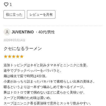
1
役に立った
レビューを共有
JUVENTINO
・40代/男性
2026年03月14日
クセになるラーメン
追加トッピングはネギと刻みタマネギとニンニクに生姜。
途中でブラックペッパーをパラパラと。
麺は極太で茹で時間は4分強。
小麦がみっちり詰まったバキバキで素晴らしい出来の美味さ。
啜るというよりは一本ずつ噛みしめて食べるイメージ。
豚はトロトロで箸で掴めないほどに柔らかく美味いが、
スープと同梱のため味は濃いめ。
スープはニンニク香る醤油味で意外とスッキリ飲みやすい。