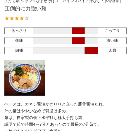
手打ち焔 ジャンクなまぜそば（二郎インスパイア汁なし・豚骨醤油）
圧倒的に力強い麺
あっさり
こってり
薄味
濃い味
細麺
太麺
ベースは、カネシ醤油がきりりと立った豚骨醤油だれ。
汁の量はやや少なめで背脂は多め。
麺は、自家製の低下水平打ち極太手打ち麺。
説明で茹で時間4～7分とあったので最長の7分茹で。
これでもかなりゴワワシ食感だ。