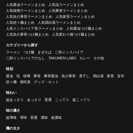
人気醤油ラーメンまとめ
人気塩ラーメンまとめ
人気味噌ラーメンまとめ
人気豚骨ラーメンまとめ
人気魚介豚骨ラーメンまとめ
人気家系ラーメンまとめ
人気担々麺まとめ
人気鶏白湯ラーメンまとめ
人気インスパイア系ラーメンまとめ
人気醤油つけ麺まとめ
人気魚介豚骨つけ麺まとめ
人気変わり種つけ麺まとめ
カテゴリーから探す
ラーメン
つけ麺
まぜそば
二郎インスパイア
二郎インスパイア汁なし
TAKUMEN LABO
カレー
その他
味別
醤油
塩
味噌
豚骨
豚骨醤油
魚介豚骨
煮干し
鶏白湯
家系
旨辛
担々麺
個性派
グッズ・セット
味わい
超あっさり
あっさり
普通
こってり
超こってり
味の濃さ
超薄味
薄味
普通
濃味
超濃味
麺の太さ