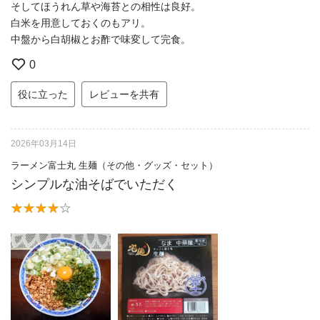
そしてほうれん草や海苔との相性は良好。
白米を用意しておくのもアリ。
中盤から白胡椒とお酢で味変して完食。
0
役に立った
レビューを共有
2026年03月14日
ラーメン富士丸 生麺（その他・グッズ・セット）
シンプルな油そばでいただく