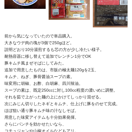
前から気になっていたので単品購入。
大きなウデ肉の塊が3個で250gほど。
説明どおり10分湯煎するも芯の方が少し冷たい様子。
耐熱容器に移し替えて追加でレンチン1分でOK
豚キムチ風まぜそばにしてみた。
追加で用意したものは、市販の極太麺120gを2玉、
キムチ、ねぎ、豚骨醤油スープの素。
味変用に胡椒、お酢、白胡麻、四川辣油。
スープの素は、既定250ccに対し100cc程度の濃いめに調整。
それを茹で上がった麺の上にかけてしっかり混ぜる。
次にみじん切りしたネギとキムチ、仕上げに豚をのせて完成。
ほぼ狙い通り豚キムチ味の汁なしそば。
用意した味変アイテムも十分効果発揮。
さらにパンチを効かせたいなら、
コチュジャンや山椒オイルなどもアリ。