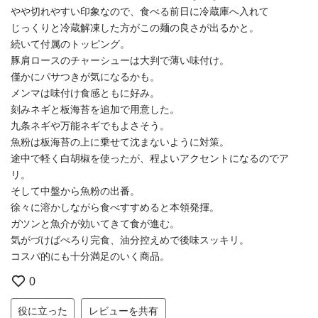
やや切れやすい印象なので、食べる前日に冷蔵庫へ入れて
じっくりと冷蔵解凍した方がこの麺の良さが出るかと。
続いて付属のトッピング。
豚肩ロースのチャーシューは大判で薄い味付け。
僅かにパサつきが気になるかも。
メンマは味付け食感ともに好み。
刻みネギと板海苔を追加で用意した。
九条ネギや万能ネギでもよさそう。
魚粉は板海苔の上に乗せて沈まないように対策。
途中で軽く白胡椒を使ったが、程よいアクセントになるのでア
リ。
そして中盤から魚粉の出番。
徐々に溶かしながら食べすすめると本領発揮。
ガツンと魚介が効いてきて食が進む。
気がづけばぺろり完食、油分控えめで後味スッキリ。
コスパ的にも十分満足のいく商品。
0
役に立った
レビューを共有