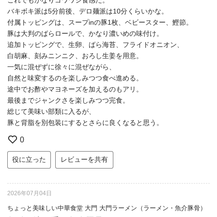
バキボキ派は5分前後、デロ麺派は10分くらいかな。
付属トッピングは、スープinの豚1枚、ベビースター、鰹節。
豚は大判のばらロールで、かなり濃いめの味付け。
追加トッピングで、生卵、ばら海苔、フライドオニオン、
白胡麻、刻みニンニク、おろし生姜を用意。
一気に混ぜずに徐々に混ぜながら、
自然と味変するのを楽しみつつ食べ進める。
途中でお酢やマヨネーズを加えるのもアリ。
最後までジャンクさを楽しみつつ完食。
総じて美味い部類に入るが、
豚と背脂を別包装にするとさらに良くなると思う。
0
役に立った
レビューを共有
2026年07月04日
ちょっと美味しい中華食堂 大門 大門ラーメン（ラーメン・魚介豚骨）