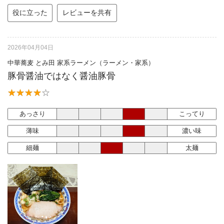
役に立った
レビューを共有
2026年04月04日
中華蕎麦 とみ田 家系ラーメン（ラーメン・家系）
豚骨醤油ではなく醤油豚骨
あっさり
こってり
薄味
濃い味
細麺
太麺