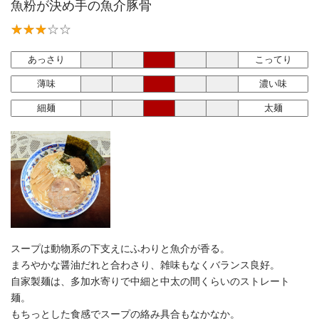
魚粉が決め手の魚介豚骨
あっさり
こってり
薄味
濃い味
細麺
太麺
スープは動物系の下支えにふわりと魚介が香る。
まろやかな醤油だれと合わさり、雑味もなくバランス良好。
自家製麺は、多加水寄りで中細と中太の間くらいのストレート
麺。
もちっとした食感でスープの絡み具合もなかなか。