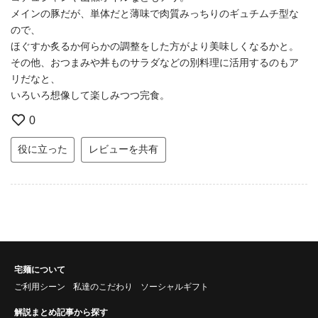
メインの豚だが、単体だと薄味で肉質みっちりのギュチムチ型な
ので、
ほぐすか炙るか何らかの調整をした方がより美味しくなるかと。
その他、おつまみや丼ものサラダなどの別料理に活用するのもア
リだなと、
いろいろ想像して楽しみつつ完食。
0
役に立った
レビューを共有
宅麺について
ご利用シーン
私達のこだわり
ソーシャルギフト
解説まとめ記事から探す