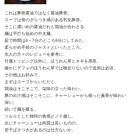
これは豚骨醤油ではなく醤油豚骨。
スープは骨のざらつき感のある乳化豚骨。
そこに濃いめの醤油だれと鶏油が合わさる。
麺は平打ち短めの中太麺。
茹で時間は4～7分のところ6分にしてみた。
柔らかめ手前のジャストといったところ。
先人の方々のレビューを参考に、
付属トッピング以外に、ほうれん草とネギを用意。
確かにデフォのほうれん草では物足りないので追加は必須。
その他はお好みで。
まずはスープからいただく。
鶏油はそこそこで、塩味の立った味わい。
豚の出汁感はそこそこに、チャーシューから移った薫香が味わい
深い。
続いて麺を啜る。
ツルりとした独特の食感とノド越し。
次にチャーシューは肉質は良いものの、
若干ぱさつきがあるのは仕方ないか。