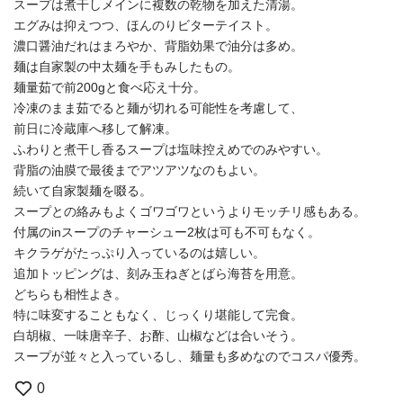
スープは煮干しメインに複数の乾物を加えた清湯。
エグみは抑えつつ、ほんのりビターテイスト。
濃口醤油だれはまろやか、背脂効果で油分は多め。
麺は自家製の中太麺を手もみしたもの。
麺量茹で前200gと食べ応え十分。
冷凍のまま茹でると麺が切れる可能性を考慮して、
前日に冷蔵庫へ移して解凍。
ふわりと煮干し香るスープは塩味控えめでのみやすい。
背脂の油膜で最後までアツアツなのもよい。
続いて自家製麺を啜る。
スープとの絡みもよくゴワゴワというよりモッチリ感もある。
付属のinスープのチャーシュー2枚は可も不可もなく。
キクラゲがたっぷり入っているのは嬉しい。
追加トッピングは、刻み玉ねぎとばら海苔を用意。
どちらも相性よき。
特に味変することもなく、じっくり堪能して完食。
白胡椒、一味唐辛子、お酢、山椒などは合いそう。
スープが並々と入っているし、麺量も多めなのでコスパ優秀。
0