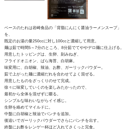
ベースのたれは岩崎食品の「背脂にんにく醤油ラーメンスープ」
を、
既定のお湯の量250ccに対し100ccと濃縮して用意。
麺は茹で時間5～7分のところ、8分茹でてややデロ麺に仕上げる。
用意したトッピングは、生卵、刻みねぎ、
フライドオニオン、ばら海苔、白胡麻。
味変用に、白胡椒、辣油、お酢、ガーリックパウダー。
茹で上がった麺に濃縮だれを合わせてよく混ぜる。
用意したものをざっくりのせて完成。
徐々に味変していくのを楽しみたかったので、
最初から全体を混ぜずに啜る。
シンプルな味わいながらイイ感じ。
生卵を絡めてマイルドに。
中盤に白胡椒と辣油でパンチを追加。
後追いでガーリックパウダーでさらにパンチを出す。
終盤にお酢をレンゲ一杯ほど入れてさくっと完食。