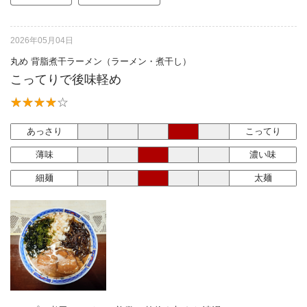
2026年05月04日
丸め 背脂煮干ラーメン（ラーメン・煮干し）
こってりで後味軽め
あっさり
こってり
薄味
濃い味
細麺
太麺