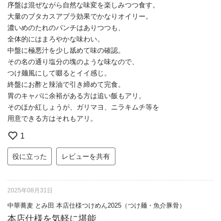
序盤は混ぜながら自然な味変を楽しみつつ食す。
大量のブタカスアブラ効果でかなりオイリー。
濃いめのたれのパンチはありつつも、
全体的にはまろやかな味わい。
中盤に極悪汁を少し舐めて味の確認。
その名の通り塩分の塊のような味なので、
つけ麺風にして啜るとイイ感じ。
終盤にお酢と辣油で引き締めて完食。
胃のキャパに余裕がある方は追い飯もアリ。
そのほか紅しょうが、ガリマヨ、ニラキムチ等を
用意できる方はそれもアリ。
1
役に立った
レビューを共有
2025年08月31日
中華蕎麦 とみ田 本店仕様つけめん2025（つけ麺・魚介豚骨）
本店仕様を気軽に堪能