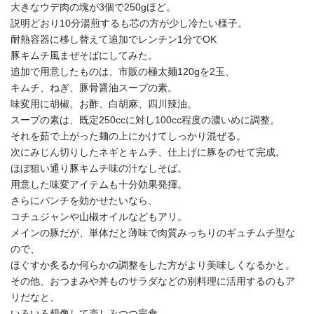
大きなウデ肉の塊が3個で250gほど。
説明どおり10分湯煎するも芯の方が少し冷たい様子。
耐熱容器に移し替えて追加でレンチン1分でOK
豚キムチ風まぜそばにしてみた。
追加で用意したものは、市販の極太麺120gを2玉、
キムチ、ねぎ、豚骨醤油スープの素。
味変用に胡椒、お酢、白胡麻、四川辣油。
スープの素は、既定250ccに対し100cc程度の濃いめに調整。
それを茹で上がった麺の上にかけてしっかり混ぜる。
次にみじん切りしたネギとキムチ、仕上げに豚をのせて完成。
ほぼ狙い通り豚キムチ味の汁なしそば。
用意した味変アイテムも十分効果発揮。
さらにパンチを効かせたいなら、
コチュジャンや山椒オイルなどもアリ。
メインの豚だが、単体だと薄味で肉質みっちりのギュチムチ型な
ので、
ほぐすか炙るか何らかの調整をした方がより美味しくなるかと。
その他、おつまみや丼ものサラダなどの別料理に活用するのもア
リだなと、
いろいろ想像して楽しみつつ完食。