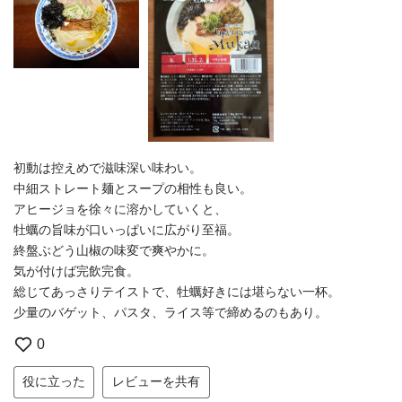
初動は控えめで滋味深い味わい。
中細ストレート麺とスープの相性も良い。
アヒージョを徐々に溶かしていくと、
牡蠣の旨味が口いっぱいに広がり至福。
終盤ぶどう山椒の味変で爽やかに。
気が付けば完飲完食。
総じてあっさりテイストで、牡蠣好きには堪らない一杯。
少量のバゲット、パスタ、ライス等で締めるのもあり。
0
役に立った
レビューを共有