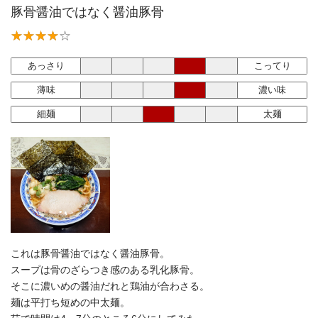
豚骨醤油ではなく醤油豚骨
あっさり
こってり
薄味
濃い味
細麺
太麺
これは豚骨醤油ではなく醤油豚骨。
スープは骨のざらつき感のある乳化豚骨。
そこに濃いめの醤油だれと鶏油が合わさる。
麺は平打ち短めの中太麺。