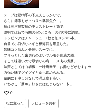
スープは動物系の下支えしっかりで、
さらに節系もがっつりの豚骨魚介。。
麺は三河屋製麺の中太ストレート麺で、
説明では茹で時間8分のところ、8分30秒に調整。
トッピングはチャーシュー1枚と細メンマ5本。
自前で小口切りネギと板海苔を用意した。
旨味コク深みと分厚いスープに、
プリっとした歯切れのよいツルモチ食感の麺。
そして味濃いめで厚切りの肩ロース肉の煮豚。
味変としては白胡椒、一味唐辛子、お酢などがおすすめ。
力強い味でグイグイと食べ進められる。
量的にも申し分なしで満足度も高い。
いわゆる「豚魚」好きにはたまらない一杯。
0
役に立った
レビューを共有