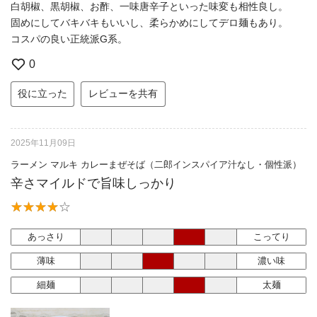
白胡椒、黒胡椒、お酢、一味唐辛子といった味変も相性良し。
固めにしてバキバキもいいし、柔らかめにしてデロ麺もあり。
コスパの良い正統派G系。
0
役に立った
レビューを共有
2025年11月09日
ラーメン マルキ カレーまぜそば（二郎インスパイア汁なし・個性派）
辛さマイルドで旨味しっかり
あっさり
こってり
薄味
濃い味
細麺
太麺