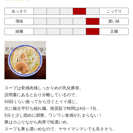
あっさり
こってり
薄味
濃い味
細麺
太麺
スープは骨感肉感しっかりめの乳化豚骨。
説明書にあるとおり分離しているので、
50回くらい振ってから注ぐとイイ感じ。
次に極太平打ち縮れ麺。推奨茹で時間は4分～7分。
5分と少し固めに調整。ワシワシ食感がたまらない！
豚は小ぶりながら肉厚で味濃いめ。
スープも豚も濃いめなので、ヤサイマシマシでも良さそう。