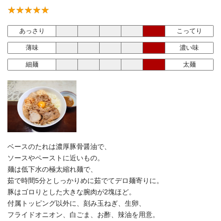
あっさり
こってり
薄味
濃い味
細麺
太麺
ベースのたれは濃厚豚骨醤油で、
ソースやペーストに近いもの。
麺は低下水の極太縮れ麺で、
茹で時間5分としっかりめに茹でてデロ麺寄りに。
豚はゴロりとした大きな腕肉が2塊ほど。
付属トッピング以外に、刻み玉ねぎ、生卵、
フライドオニオン、白ごま、お酢、辣油を用意。