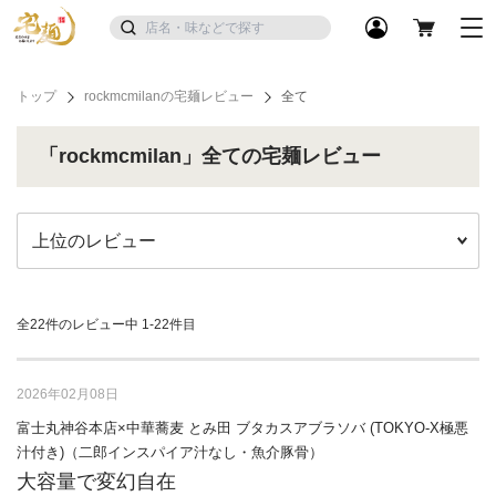
トップ
rockmcmilanの宅麺レビュー
全て
「rockmcmilan」全ての宅麺レビュー
全22件のレビュー中
1-22件目
2026年02月08日
富士丸神谷本店×中華蕎麦 とみ田 ブタカスアブラソバ (TOKYO-X極悪
汁付き)（二郎インスパイア汁なし・魚介豚骨）
大容量で変幻自在