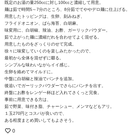
既定のお湯の量250ccに対し100ccと濃縮して用意。
麺は茹で時間5～7分のところ、8分茹でてややデロ麺に仕上げる。
用意したトッピングは、生卵、刻みねぎ、
フライドオニオン、ばら海苔、白胡麻。
味変用に、白胡椒、辣油、お酢、ガーリックパウダー。
茹で上がった麺に濃縮だれを合わせてよく混ぜる。
用意したものをざっくりのせて完成。
徐々に味変していくのを楽しみたかったので、
最初から全体を混ぜずに啜る。
シンプルな味わいながらイイ感じ。
生卵を絡めてマイルドに。
中盤に白胡椒と辣油でパンチを追加。
後追いでガーリックパウダーでさらにパンチを出す。
終盤にお酢をレンゲ一杯ほど入れてさくっと完食。
事前に用意できる方は、
茹で野菜、味付き脂、チャーシュー、メンマなどもアリ。
１玉270円とコスパが良いので、
ある程度まとめ買いしてもよさそう。
0