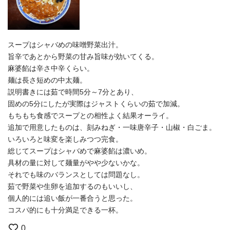
スープはシャバめの味噌野菜出汁。
旨辛であとから野菜の甘み旨味が効いてくる。
麻婆餡は辛さ中辛くらい。
麺は長さ短めの中太麺。
説明書きには茹で時間5分～7分とあり、
固めの5分にしたが実際はジャストくらいの茹で加減。
もちもち食感でスープとの相性よく結果オーライ。
追加で用意したものは、刻みねぎ・一味唐辛子・山椒・白ごま。
いろいろと味変を楽しみつつ完食。
総じてスープはシャバめで麻婆餡は濃いめ。
具材の量に対して麺量がやや少ないかな。
それでも味のバランスとしては問題なし。
茹で野菜や生卵を追加するのもいいし、
個人的には追い飯が一番合うと思った。
コスパ的にも十分満足できる一杯。
0