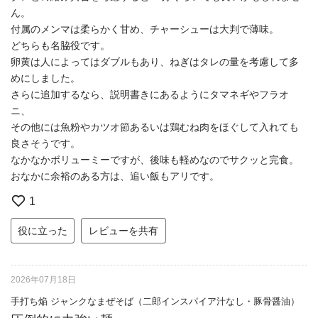
ん。
付属のメンマは柔らかく甘め、チャーシューは大判で薄味。
どちらも名脇役です。
卵黄は人によってはダブルもあり、ねぎはタレの量を考慮して多
めにしました。
さらに追加するなら、説明書きにあるようにタマネギやフラオ
ニ、
その他には魚粉やカツオ節あるいは鶏むね肉をほぐして入れても
良さそうです。
なかなかボリューミーですが、後味も軽めなのでサクッと完食。
おなかに余裕のある方は、追い飯もアリです。
1
役に立った
レビューを共有
2026年07月18日
手打ち焔 ジャンクなまぜそば（二郎インスパイア汁なし・豚骨醤油）