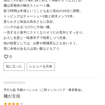
麺は茶褐色の極太ストレート麺。
茹で時間は冬場ということもあり長めの16分に調整。
トッピングはチャーシュー2枚と材木メンマ2本。
柔らかさと味染み具合ともに良好。
パンチのあるつけ汁に力強い麺。
一見すると後半にクドくなりそうだが意外とすっきり。
おろし生姜と一味唐辛子で味変しつつ完食。
他の味変としては、お酢や柑橘系なども合いそう。
胃に余裕がある人は追い飯などもアリ。
0
役に立った
レビューを共有
2026年01月05日
手打ち焔 手綱スペシャル（二郎インスパイア・豚骨醤油）
麺が主役