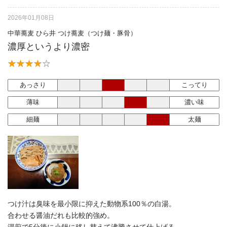
2026年01月08日
中華蕎麦 ひら井 つけ蕎麦（つけ麺・豚骨）
濃厚というより濃密
あっさり
こってり
薄味
濃い味
細麺
太麺
つけ汁は臭味を最小限に抑えた動物系100％の白湯。
合わせる醤油だれも比較的強め。
湯煎で5分後に小鍋に移し替えて沸騰させて仕上げる。