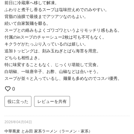
前日に冷蔵庫へ移して解凍。
ふわりと煮干し香るスープは塩味控えめでのみやすい。
背脂の油膜で最後までアツアツなのもよい。
続いて自家製麺を啜る。
スープとの絡みもよくゴワゴワというよりモッチリ感もある。
付属のinスープのチャーシュー2枚は可も不可もなく。
キクラゲがたっぷり入っているのは嬉しい。
追加トッピングは、刻み玉ねぎとばら海苔を用意。
どちらも相性よき。
特に味変することもなく、じっくり堪能して完食。
白胡椒、一味唐辛子、お酢、山椒などは合いそう。
スープが並々と入っているし、麺量も多めなのでコスパ優秀。
0
役に立った
レビューを共有
2026年04月04日
中華蕎麦 とみ田 家系ラーメン（ラーメン・家系）