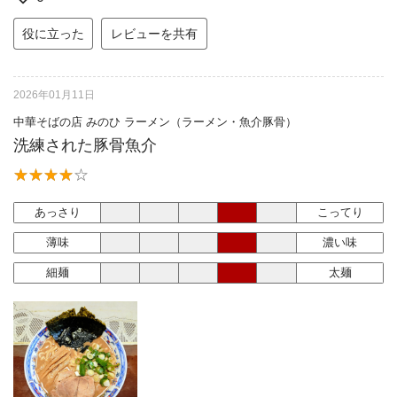
役に立った
レビューを共有
2026年01月11日
中華そばの店 みのひ ラーメン（ラーメン・魚介豚骨）
洗練された豚骨魚介
あっさり
こってり
薄味
濃い味
細麺
太麺