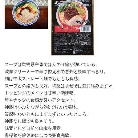
スープは動物系主体でほんのり節が効いている。
濃厚クリーミーで辛さ控えめで意外と後味すっきり。
麺は中太ストレート麺でもちもち食感。
スープとの絡みも良好。終盤はまぜそば並に絡みますｗ
トッピングのメインは甘辛い肉味噌。
筍やナッツの食感が良いアクセント。
神豚は小ぶりながら2枚で片方は端豚。
質感味わいともにまずまずといったところ。
神豚なし版でも良さそう。
味変として自前で山椒を用意。
青梗菜を箸休めにしつつ完食完飲。