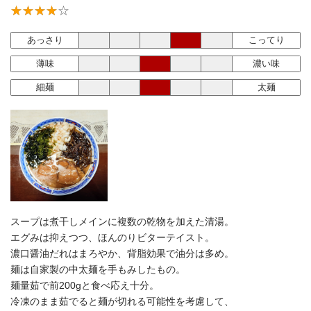
あっさり
こってり
薄味
濃い味
細麺
太麺
スープは煮干しメインに複数の乾物を加えた清湯。
エグみは抑えつつ、ほんのりビターテイスト。
濃口醤油だれはまろやか、背脂効果で油分は多め。
麺は自家製の中太麺を手もみしたもの。
麺量茹で前200gと食べ応え十分。
冷凍のまま茹でると麺が切れる可能性を考慮して、