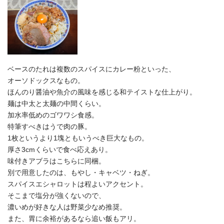
ベースのたれは複数のスパイスにカレー粉といった、
オーソドックスなもの。
ほんのり醤油や魚介の風味を感じる和テイストな仕上がり。
麺は中太と太麺の中間くらい。
加水率低めのゴワワシ食感。
特筆すべきはうで肉の豚。
1枚というより1塊ともいうべき巨大なもの。
厚さ3cmくらいで食べ応えあり。
味付きアブラはこちらに同梱。
別で用意したのは、もやし・キャベツ・ねぎ。
スパイスエシャロットは程よいアクセント。
そこまで塩分が強くないので、
濃いめが好きな人は野菜少なめ推奨。
また、胃に余裕があるなら追い飯もアリ。