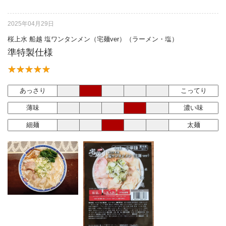
2025年04月29日
桜上水 船越 塩ワンタンメン（宅麺ver）（ラーメン・塩）
準特製仕様
あっさり
こってり
薄味
濃い味
細麺
太麺