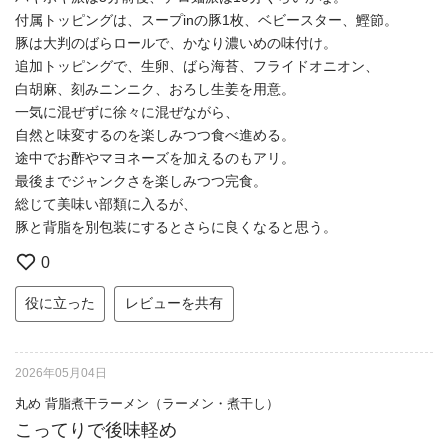
付属トッピングは、スープinの豚1枚、ベビースター、鰹節。
豚は大判のばらロールで、かなり濃いめの味付け。
追加トッピングで、生卵、ばら海苔、フライドオニオン、
白胡麻、刻みニンニク、おろし生姜を用意。
一気に混ぜずに徐々に混ぜながら、
自然と味変するのを楽しみつつ食べ進める。
途中でお酢やマヨネーズを加えるのもアリ。
最後までジャンクさを楽しみつつ完食。
総じて美味い部類に入るが、
豚と背脂を別包装にするとさらに良くなると思う。
0
役に立った
レビューを共有
2026年05月04日
丸め 背脂煮干ラーメン（ラーメン・煮干し）
こってりで後味軽め