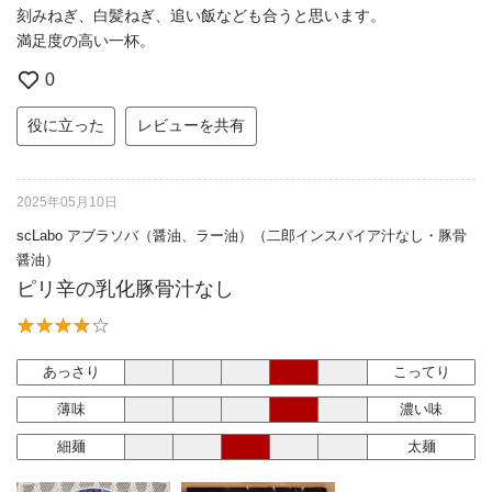
刻みねぎ、白髪ねぎ、追い飯なども合うと思います。
満足度の高い一杯。
0
役に立った
レビューを共有
2025年05月10日
scLabo アブラソバ（醤油、ラー油）（二郎インスパイア汁なし・豚骨
醤油）
ピリ辛の乳化豚骨汁なし
あっさり
こってり
薄味
濃い味
細麺
太麺