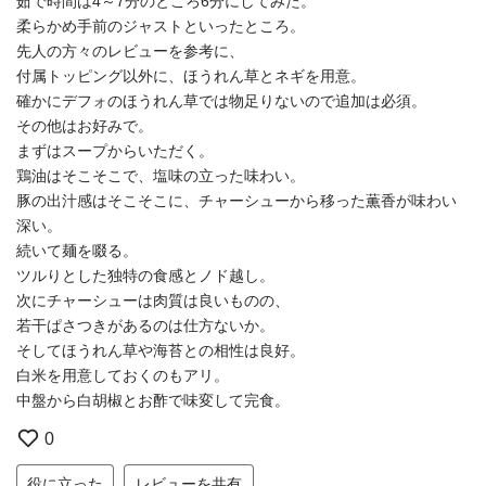
茹で時間は4～7分のところ6分にしてみた。
柔らかめ手前のジャストといったところ。
先人の方々のレビューを参考に、
付属トッピング以外に、ほうれん草とネギを用意。
確かにデフォのほうれん草では物足りないので追加は必須。
その他はお好みで。
まずはスープからいただく。
鶏油はそこそこで、塩味の立った味わい。
豚の出汁感はそこそこに、チャーシューから移った薫香が味わい
深い。
続いて麺を啜る。
ツルりとした独特の食感とノド越し。
次にチャーシューは肉質は良いものの、
若干ぱさつきがあるのは仕方ないか。
そしてほうれん草や海苔との相性は良好。
白米を用意しておくのもアリ。
中盤から白胡椒とお酢で味変して完食。
0
役に立った
レビューを共有