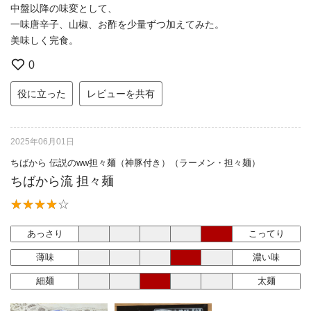
中盤以降の味変として、
一味唐辛子、山椒、お酢を少量ずつ加えてみた。
美味しく完食。
0
役に立った
レビューを共有
2025年06月01日
ちばから 伝説のww担々麺（神豚付き）（ラーメン・担々麺）
ちばから流 担々麺
あっさり
こってり
薄味
濃い味
細麺
太麺