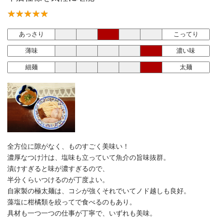
あっさり
こってり
薄味
濃い味
細麺
太麺
全方位に隙がなく、ものすごく美味い！
濃厚なつけ汁は、塩味も立っていて魚介の旨味抜群。
漬けすぎると味が濃すぎるので、
半分くらいつけるのが丁度よい。
自家製の極太麺は、コシが強くそれでいてノド越しも良好。
藻塩に柑橘類を絞ってで食べるのもあり。
具材も一つ一つの仕事が丁寧で、いずれも美味。