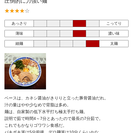
圧倒的に力強い麺
あっさり
こってり
薄味
濃い味
細麺
太麺
ベースは、カネシ醤油がきりりと立った豚骨醤油だれ。
汁の量はやや少なめで背脂は多め。
麺は、自家製の低下水平打ち極太手打ち麺。
説明で茹で時間4～7分とあったので最長の7分茹で。
これでもかなりゴワワシ食感だ。
バキボキ派は5分前後、デロ麺派は10分くらいかな。