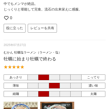
中でもメンマが絶品。
じっくりと堪能して完食。流石の出来栄えに感服。
0
役に立った
レビューを共有
2025年07月27日
むかん 牡蠣塩ラーメン（ラーメン・塩）
牡蠣に始まり牡蠣で終わる
あっさり
こってり
薄味
濃い味
細麺
太麺