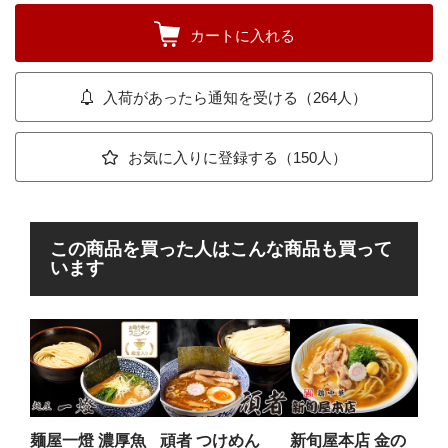
カートに入れる
入荷があったら通知を受ける（264人）
お気に入りに登録する（150人）
この商品を買った人はこんな商品も買って
います
ら
い
子
常連
の唐
麺屋一燈 濃厚魚
頑者 つけめん
新旬屋本店 金の