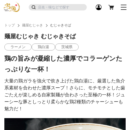
トップ
麺屋むじゃき
むじゃきそば
麺屋むじゃき むじゃきそば
ラーメン
鶏白湯
茨城県
鶏の旨みが凝縮した濃厚でコラーゲンた
っぷりな一杯！
大量の鶏ガラを強火で炊き上げた鶏白湯に、厳選した魚介
系素材を合わせた濃厚スープ！さらに、モチモチとした歯
ごたえが楽しめる自家製麺が合わさった至極の一杯！ジュ
ーシーな豚としっとり柔らかな鶏2種類のチャーシューも
魅力だ！