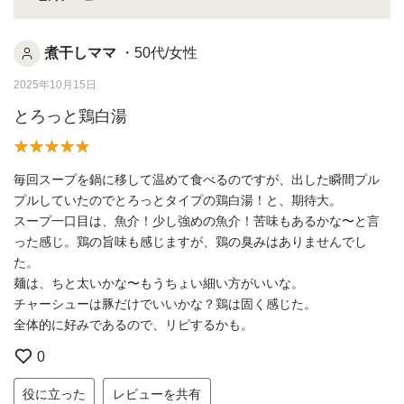
煮干しママ
・50代/女性
2025年10月15日
とろっと鶏白湯
毎回スープを鍋に移して温めて食べるのですが、出した瞬間プル
プルしていたのでとろっとタイプの鶏白湯！と、期待大。
スープ一口目は、魚介！少し強めの魚介！苦味もあるかな〜と言
った感じ。鶏の旨味も感じますが、鶏の臭みはありませんでし
た。
麺は、ちと太いかな〜もうちょい細い方がいいな。
チャーシューは豚だけでいいかな？鶏は固く感じた。
全体的に好みであるので、リピするかも。
0
役に立った
レビューを共有