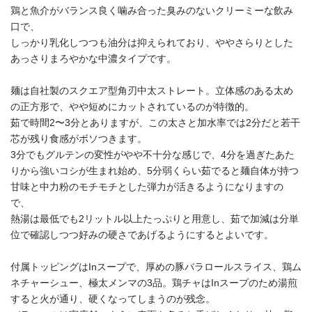
鶏と魚介がバランス良く噛み合った臭みのないクリーミーな飲み
口で、
しっかり乳化しつつも油分は抑えられており、ややさらりとした
あっさりまろやかな中濃タイプです。
麺は自社製のスクエア型角刃中太ストレート。立体感のある太め
の正方形で、やや短めにカットされているのが特徴的。
茹で時間2〜3分とありますが、この太さと加水率では2分だと若干
芯が残り食感がボソつきます。
3分でもグルテンの変性がやや不十分な感じで、4分を過ぎたあた
りから強いコシが生まれ始め、5分弱くらい茹でると麺自体が持つ
甘味と中力粉のモチモチとした弾力が活きるようになりますの
で、
熱湯は最低でも2リットル以上たっぷりと用意し、茹で加減は分単
位で確認しつつ好みの硬さであげるようにするとよいです。
付属トッピングはInスープで、厚めの豚バラロールスライス、鶏ム
ネチャーシュー、極太メンマの3品。鶏チャはInスープのため湯煎
すると火が通り、硬くなってしまうのが残念。