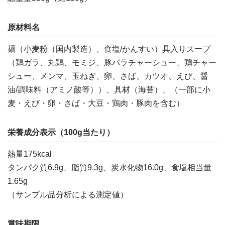
原材料名
麺（小麦粉（国内製造）、食塩/かんすい）具入りスープ
（鶏ガラ、丸鶏、モミジ、豚バラチャーシュー、鶏チャー
シュー、メンマ、玉ねぎ、卵、さば、カツオ、えび、醤
油/調味料（アミノ酸等））、具材（海苔）、（一部に小
麦・えび・卵・さば・大豆・鶏肉・豚肉を含む）
栄養成分表示（100g当たり）
熱量175kcal
タンパク質6.9g、脂質9.3g、炭水化物16.0g、食塩相当量
1.65g
（サンプル品分析による測定値）
賞味期限