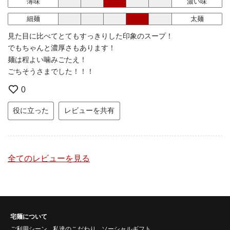
薄味
濃い味
細麺
太麺
見た目に比べてとてもすっきりした印象のスープ！
でもちゃんと濃厚さもあります！
麺は程よい噛みごたえ！
ごちそうさまでした！！！
0
役に立った
レビューを共有
全てのレビューを見る
宅麺について
ご利用シーン
私達のこだわり
ソーシャルギフト