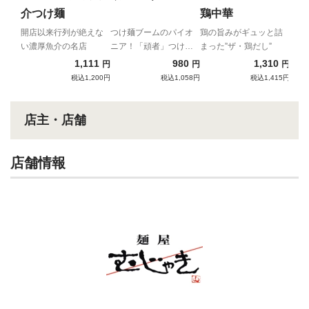
介つけ麺
鶏中華
開店以来行列が絶えな
つけ麺ブームのパイオ
鶏の旨みがギュッと詰
い濃厚魚介の名店
ニア！「頑者」つけめ
まった”ザ・鶏だし”
ん
1,111
980
1,310
円
円
円
税込1,200円
税込1,058円
税込1,415円
店主・店舗
店舗情報