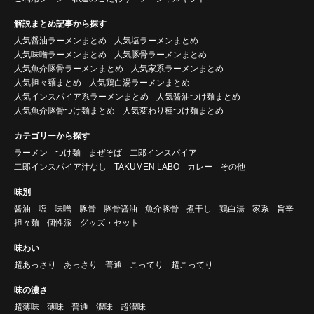
解説まとめ記事から探す
人気醤油ラーメンまとめ
人気塩ラーメンまとめ
人気味噌ラーメンまとめ
人気豚骨ラーメンまとめ
人気魚介豚骨ラーメンまとめ
人気家系ラーメンまとめ
人気担々麺まとめ
人気鶏白湯ラーメンまとめ
人気インスパイア系ラーメンまとめ
人気醤油つけ麺まとめ
人気魚介豚骨つけ麺まとめ
人気変わり種つけ麺まとめ
カテゴリーから探す
ラーメン
つけ麺
まぜそば
二郎インスパイア
二郎インスパイア汁なし
TAKUMEN LABO
カレー
その他
味別
醤油
塩
味噌
豚骨
豚骨醤油
魚介豚骨
煮干し
鶏白湯
家系
旨辛
担々麺
個性派
グッズ・セット
味わい
超あっさり
あっさり
普通
こってり
超こってり
味の濃さ
超薄味
薄味
普通
濃味
超濃味