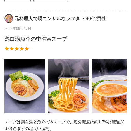
元料理人で現コンサルなラヲタ
・40代/男性
2025年09月17日
鶏白湯魚介の中濃Wスープ
スープは鶏白湯と魚介のWスープで、塩分濃度は約1.7%と濃過ぎ
ず薄過ぎずの程良い塩梅。