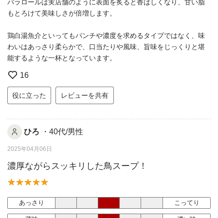
バラロールは実店舗のように表面を炙ると香ばしくなり、甘い脂
もとろけて美味しさが倍増します。
鶏白湯魚介といってもパンチや濃度を求めるタイプではなく、味
わいはあっさり柔らかで、口当たりや風味、旨味をじっくりと堪
能するような一杯となっています。
16
役に立った
レビューを共有
ひろ
・40代/男性
2025年04月06日
濃厚ながらスッキリした鳥スープ！
あっさり
こってり