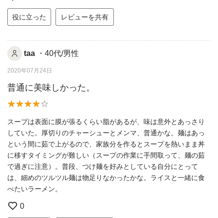
役に立った
レビューを共有
taa
・40代/男性
2020年07月24日
普通に美味しかった。
スープは表面に膜が張るくらい脂があるが、味は意外とあっさり
していた。厚切りのチャーシューとメンマ、普通かな。麺はあっ
という間に茹で上がるので、家族分を作るとスープを熱いまま丼
に移すタイミングが難しい（スープの作業に手間取って、麺の茹
で過ぎに注意）。普段、つけ麺を好みとしている自分にとって
は、細めのツルツル麺は物足りなかったかな。ライスと一緒に食
べたいラーメン。
0