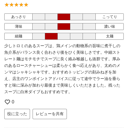
あっさり
こってり
薄味
濃い味
細麺
太麺
少しトロミのあるスープは、鶏メインの動物系の旨味に煮干しの
魚介系がバランス良く合わさり後をひく美味しさです。中細スト
レート麺はモチモチでスープに良く絡み喉越しも抜群です。厚み
のあるロースチャーシューは柔らかく食べ応えがあり、太めのメ
ンマはシャキシャキです。おすすめトッピングの刻みねぎを加
え、店主のワンポイントアドバイスに従って途中でラー油を垂ら
すと味に深みが加わり最後まで美味しくいただきました。残った
スープに白米ダイブもおすすめです。
0
役に立った
レビューを共有