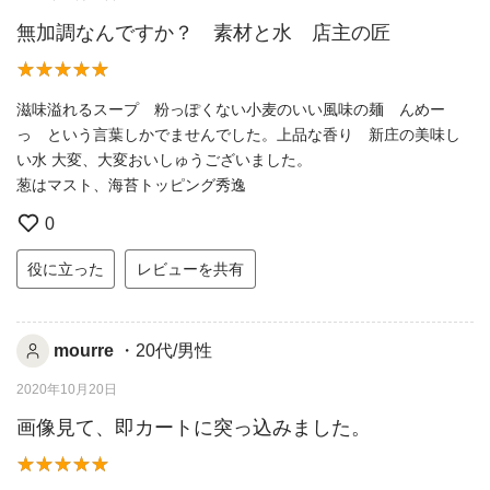
無加調なんですか？ 素材と水 店主の匠
滋味溢れるスープ 粉っぽくない小麦のいい風味の麺 んめー
っ という言葉しかでませんでした。上品な香り 新庄の美味し
い水 大変、大変おいしゅうございました。
葱はマスト、海苔トッピング秀逸
0
役に立った
レビューを共有
mourre
・20代/男性
2020年10月20日
画像見て、即カートに突っ込みました。