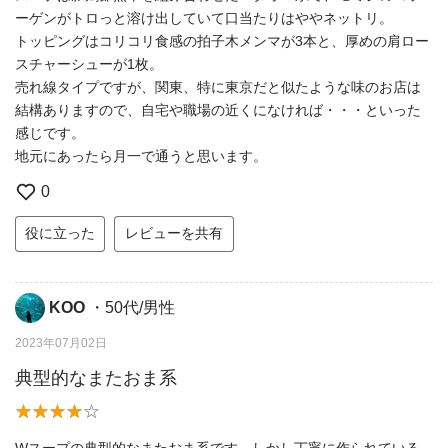
ーゲンがトロっと溶け出していて口当たりはややネットリ。
トッピングはコリコリ食感の拍子木メンマが3本と、厚めの肩ロー
スチャーシューが1枚。
売れ線タイプですが、関東、特に東京だと似たような味のお店は
結構ありますので、自宅や職場の近くになければ・・・といった
感じです。
地元にあったら月一で通うと思います。
0
役に立った
レビューを共有
KOO
・50代/男性
2023年07月02日
典型的なまたおま系
Wスープの典型的なまたおま系です。しかし丁寧に作られている