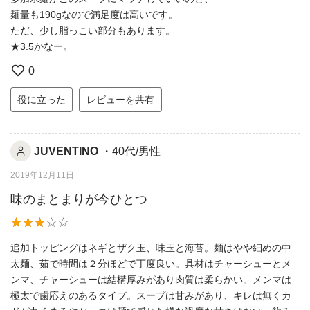
麺量も190gなので満足度は高いです。
ただ、少し脂っこい部分もあります。
★3.5かなー。
0
役に立った
レビューを共有
JUVENTINO
・40代/男性
2019年12月11日
味のまとまりが今ひとつ
追加トッピングはネギとザク玉、味玉と海苔。麺はやや細めの中
太麺、茹で時間は２分ほどで丁度良い。具材はチャーシューとメ
ンマ、チャーシューは結構厚みがあり肉質は柔らかい。メンマは
極太で歯応えのあるタイプ。スープは甘みがあり、キレは無くカ