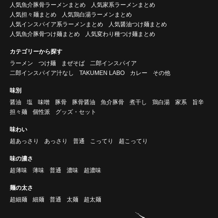
人気魚介豚骨ラーメンまとめ
人気家系ラーメンまとめ
人気担々麺まとめ
人気鶏白湯ラーメンまとめ
人気インスパイア系ラーメンまとめ
人気醤油つけ麺まとめ
人気魚介豚骨つけ麺まとめ
人気変わり種つけ麺まとめ
カテゴリーから探す
ラーメン
つけ麺
まぜそば
二郎インスパイア
二郎インスパイア汁なし
TAKUMEN LABO
カレー
その他
味別
醤油
塩
味噌
豚骨
豚骨醤油
魚介豚骨
煮干し
鶏白湯
家系
旨辛
担々麺
個性派
グッズ・セット
味わい
超あっさり
あっさり
普通
こってり
超こってり
味の濃さ
超薄味
薄味
普通
濃味
超濃味
麺の太さ
超細麺
細麺
普通
太麺
超太麺