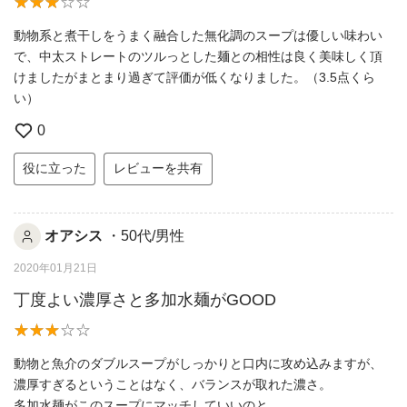
動物系と煮干しをうまく融合した無化調のスープは優しい味わい
で、中太ストレートのツルっとした麺との相性は良く美味しく頂
けましたがまとまり過ぎて評価が低くなりました。（3.5点くら
い）
0
役に立った
レビューを共有
オアシス
・50代/男性
2020年01月21日
丁度よい濃厚さと多加水麺がGOOD
動物と魚介のダブルスープがしっかりと口内に攻め込みますが、
濃厚すぎるということはなく、バランスが取れた濃さ。
多加水麺がこのスープにマッチしていいのと、