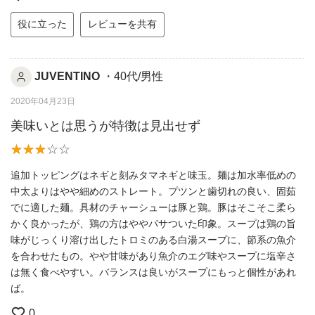
役に立った
レビューを共有
JUVENTINO
・40代/男性
2020年04月23日
美味いとは思うが特徴は見出せず
追加トッピングはネギと刻みタマネギと味玉。麺は加水率低めの
中太よりはやや細めのストレート。プツンと歯切れの良い、固茹
でに適した麺。具材のチャーシューは豚と鶏。豚はそこそこ柔ら
かく良かったが、鶏の方はややパサついた印象。スープは鶏の旨
味がじっくり溶け出したトロミのある白湯スープに、節系の魚介
を合わせたもの。やや甘味があり魚介のエグ味やスープに塩辛さ
は無く食べやすい。バランスは良いがスープにもっと個性があれ
ば。
0