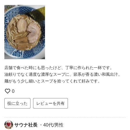
店舗で食べた時にも思ったけど、丁寧に作られた一杯です。
油頼りでなく適度な濃厚なスープに、節系が香る濃い和風出汁。
麺がもう少し細いとスープを拾ってくれて好みです。
0
役に立った
レビューを共有
サウナ社長
・40代/男性