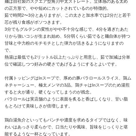
麺は自社製のスクエア型角刃中太ストレート。立体感のある太め
の正方形で、やや短めにカットされているのが特徴的。
茹で時間2〜3分とありますが、この太さと加水率では2分だと若干
芯が残り食感がボソつきます。
3分でもグルテンの変性がやや不十分な感じで、4分を過ぎたあた
りから強いコシが生まれ始め、5分弱くらい茹でると麺自体が持つ
甘味と中力粉のモチモチとした弾力が活きるようになりますの
で、
熱湯は最低でも2リットル以上たっぷりと用意し、茹で加減は分単
位で確認しつつ好みの硬さであげるようにするとよいです。
付属トッピングはInスープで、厚めの豚バラロールスライス、鶏ム
ネチャーシュー、極太メンマの3品。鶏チャはInスープのため湯煎
すると火が通り、硬くなってしまうのが残念。
バラロールは実店舗のように表面を炙ると香ばしくなり、甘い脂
もとろけて美味しさが倍増します。
鶏白湯魚介といってもパンチや濃度を求めるタイプではなく、味
わいはあっさり柔らかで、口当たりや風味、旨味をじっくりと堪
能するような一杯となっています。