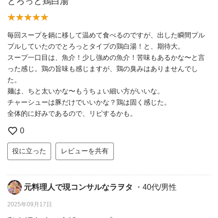
とろっと鶏白湯
毎回スープを鍋に移して温めて食べるのですが、出した瞬間プル
プルしていたのでとろっとタイプの鶏白湯！と、期待大。
スープ一口目は、魚介！少し強めの魚介！苦味もあるかな〜と言
った感じ。鶏の旨味も感じますが、鶏の臭みはありませんでし
た。
麺は、ちと太いかな〜もうちょい細い方がいいな。
チャーシューは豚だけでいいかな？鶏は固く感じた。
全体的に好みであるので、リピするかも。
0
役に立った
レビューを共有
元料理人で現コンサルなラヲタ
・40代/男性
2025年09月17日