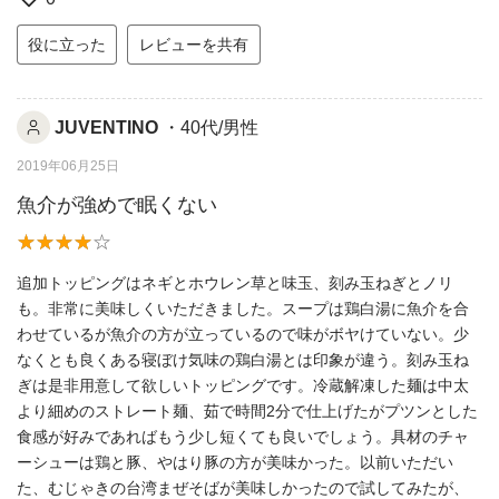
役に立った
レビューを共有
JUVENTINO
・40代/男性
2019年06月25日
魚介が強めで眠くない
追加トッピングはネギとホウレン草と味玉、刻み玉ねぎとノリ
も。非常に美味しくいただきました。スープは鶏白湯に魚介を合
わせているが魚介の方が立っているので味がボヤけていない。少
なくとも良くある寝ぼけ気味の鶏白湯とは印象が違う。刻み玉ね
ぎは是非用意して欲しいトッピングです。冷蔵解凍した麺は中太
より細めのストレート麺、茹で時間2分で仕上げたがプツンとした
食感が好みであればもう少し短くても良いでしょう。具材のチャ
ーシューは鶏と豚、やはり豚の方が美味かった。以前いただい
た、むじゃきの台湾まぜそばが美味しかったので試してみたが、