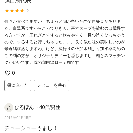
鶏白湯代表
何回か食べてますが、ちょっと間が空いたので再発見がありまし
た。白湯系ですからこってりぎみ、基本スープを飲むのは我慢す
る方ですが、玉ねぎとすすると飲みやすく 且つ旨くなっちゃう
ので、するすると行っちゃった。。。良く似た味の美味しいのが
最近結構ありますね。けど、流行りの低加水麵より加水率高めの
この麺の方が オリジナリティーを感じますし、麵とのマッチン
グがいいです。僕の鶏白湯ローテ麵です。
0
役に立った
レビューを共有
ひろぽん
・40代/男性
2018年04月15日
チューシューうまし！