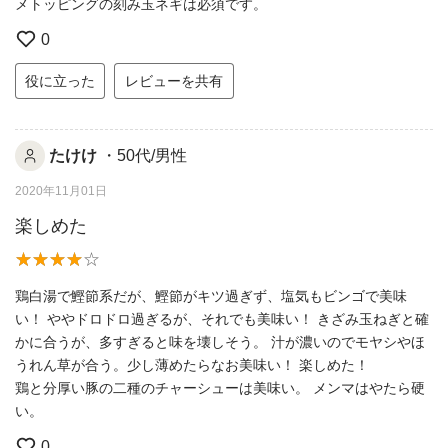
メトッピングの刻み玉ネギは必須です。
0
役に立った
レビューを共有
たけけ
・50代/男性
2020年11月01日
楽しめた
鶏白湯で鰹節系だが、鰹節がキツ過ぎず、塩気もビンゴで美味
い！ ややドロドロ過ぎるが、それでも美味い！ きざみ玉ねぎと確
かに合うが、多すぎると味を壊しそう。 汁が濃いのでモヤシやほ
うれん草が合う。少し薄めたらなお美味い！ 楽しめた！
鶏と分厚い豚の二種のチャーシューは美味い。 メンマはやたら硬
い。
0