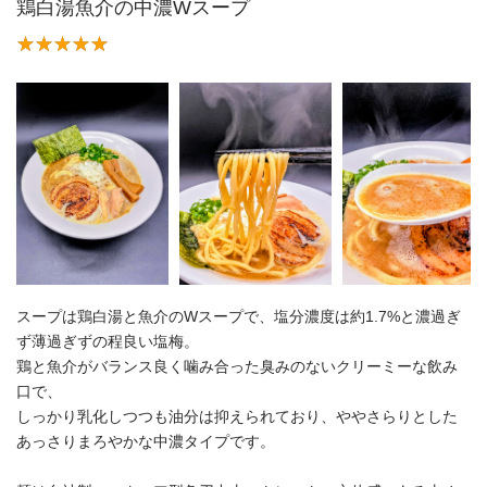
鶏白湯魚介の中濃Wスープ
スープは鶏白湯と魚介のWスープで、塩分濃度は約1.7%と濃過ぎ
ず薄過ぎずの程良い塩梅。
鶏と魚介がバランス良く噛み合った臭みのないクリーミーな飲み
口で、
しっかり乳化しつつも油分は抑えられており、ややさらりとした
あっさりまろやかな中濃タイプです。