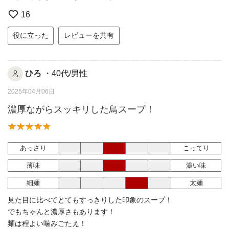
16
役に立った
レビューを共有
ひろ
・40代/男性
2025年04月06日
濃厚ながらスッキリした鳥スープ！
あっさり
こってり
薄味
濃い味
細麺
太麺
見た目に比べてとてもすっきりした印象のスープ！
でもちゃんと濃厚さもあります！
麺は程よい噛みごたえ！