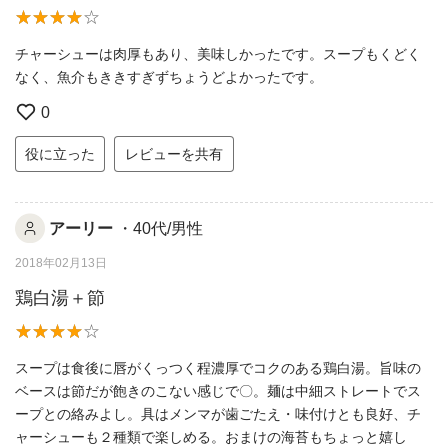
チャーシューは肉厚もあり、美味しかったです。スープもくどく
なく、魚介もききすぎずちょうどよかったです。
0
役に立った
レビューを共有
アーリー
・40代/男性
2018年02月13日
鶏白湯＋節
スープは食後に唇がくっつく程濃厚でコクのある鶏白湯。旨味の
ベースは節だが飽きのこない感じで〇。麺は中細ストレートでス
ープとの絡みよし。具はメンマが歯ごたえ・味付けとも良好、チ
ャーシューも２種類で楽しめる。おまけの海苔もちょっと嬉し