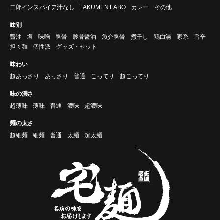
二郎インスパイア汁なし
TAKUMEN LABO
カレー
その他
味別
醤油
塩
味噌
豚骨
豚骨醤油
魚介豚骨
煮干し
鶏白湯
家系
旨辛
担々麺
個性派
グッズ・セット
味わい
超あっさり
あっさり
普通
こってり
超こってり
味の濃さ
超薄味
薄味
普通
濃味
超濃味
麺の太さ
超細麺
細麺
普通
太麺
超太麺