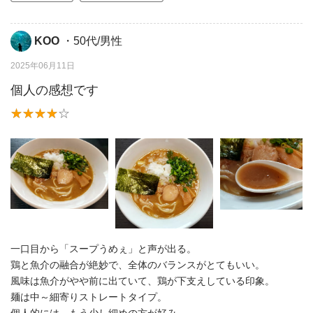
KOO
・50代/男性
2025年06月11日
個人の感想です
一口目から「スープうめぇ」と声が出る。
鶏と魚介の融合が絶妙で、全体のバランスがとてもいい。
風味は魚介がやや前に出ていて、鶏が下支えしている印象。
麺は中～細寄りストレートタイプ。
個人的には、もう少し細めの方が好み。