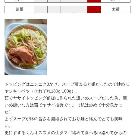
細麺
太麺
トッピングはニンニク3かけ、スープ薄まると嫌だったので炒めモ
ヤシキャベツ（それぞれ180g 100g）。
茹でヤサイトッピング前提に作られた濃いめスープだった為、濃
いめ嫌いな方は茹でヤサイ推奨です。（私は炒めで十分良かっ
た）
まずスープが豚の旨さを濃縮されており麺と絡んでとても美味
い。
更にすするくんオススメの生タマゴ絡めて食べるor絡めてからの