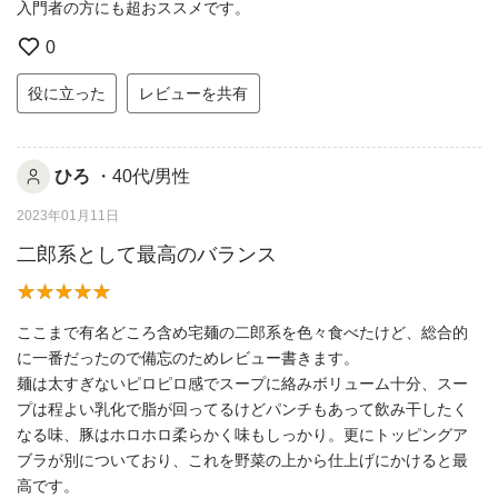
入門者の方にも超おススメです。
0
役に立った
レビューを共有
ひろ
・40代/男性
2023年01月11日
二郎系として最高のバランス
ここまで有名どころ含め宅麺の二郎系を色々食べたけど、総合的
に一番だったので備忘のためレビュー書きます。
麺は太すぎないピロピロ感でスープに絡みボリューム十分、スー
プは程よい乳化で脂が回ってるけどパンチもあって飲み干したく
なる味、豚はホロホロ柔らかく味もしっかり。更にトッピングア
ブラが別についており、これを野菜の上から仕上げにかけると最
高です。