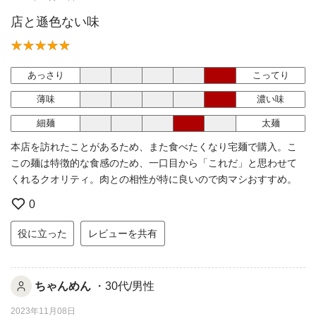
店と遜色ない味
あっさり
こってり
薄味
濃い味
細麺
太麺
本店を訪れたことがあるため、また食べたくなり宅麺で購入。こ
この麺は特徴的な食感のため、一口目から「これだ」と思わせて
くれるクオリティ。肉との相性が特に良いので肉マシおすすめ。
0
役に立った
レビューを共有
ちゃんめん
・30代/男性
2023年11月08日