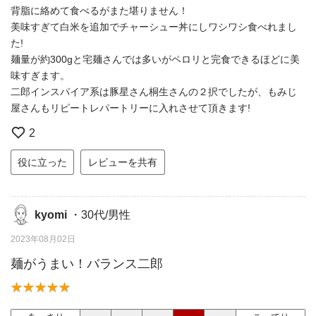
背脂に絡めて食べるがまた堪りません！
美味すぎて白米を追加でチャーシュー丼にしワシワシ食べれまし
た!
麺量が約300gと宅麺さんでは多いがペロリと完食できるほどに美
味すぎます。
二郎インスパイア系は豚星さん桐生さんの２択でしたが、もみじ
屋さんもリピートレパートリーに入れさせて頂きます!
2
役に立った
レビューを共有
kyomi
・30代/男性
2023年08月02日
麺がうまい！バランス二郎