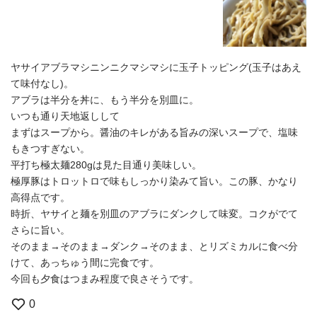
ヤサイアブラマシニンニクマシマシに玉子トッピング(玉子はあえ
て味付なし)。
アブラは半分を丼に、もう半分を別皿に。
いつも通り天地返しして
まずはスープから。醤油のキレがある旨みの深いスープで、塩味
もきつすぎない。
平打ち極太麺280gは見た目通り美味しい。
極厚豚はトロットロで味もしっかり染みて旨い。この豚、かなり
高得点です。
時折、ヤサイと麺を別皿のアブラにダンクして味変。コクがでて
さらに旨い。
そのまま→そのまま→ダンク→そのまま、とリズミカルに食べ分
けて、あっちゅう間に完食です。
今回も夕食はつまみ程度で良さそうです。
0