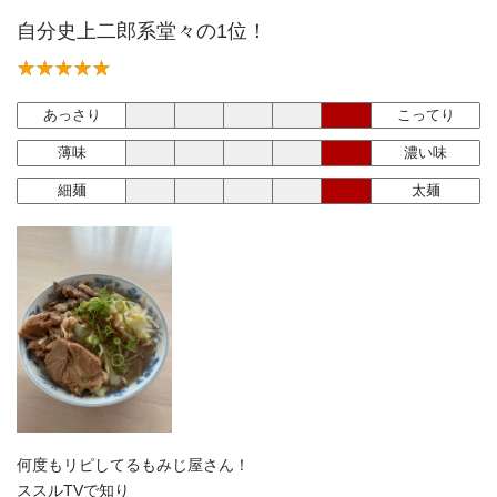
自分史上二郎系堂々の1位！
あっさり
こってり
薄味
濃い味
細麺
太麺
何度もリピしてるもみじ屋さん！
ススルTVで知り