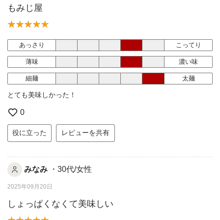
もみじ屋
あっさり
こってり
薄味
濃い味
細麺
太麺
とても美味しかった！
0
役に立った
レビューを共有
みなみ
・30代/女性
2025年09月20日
しょっぱくなくて美味しい