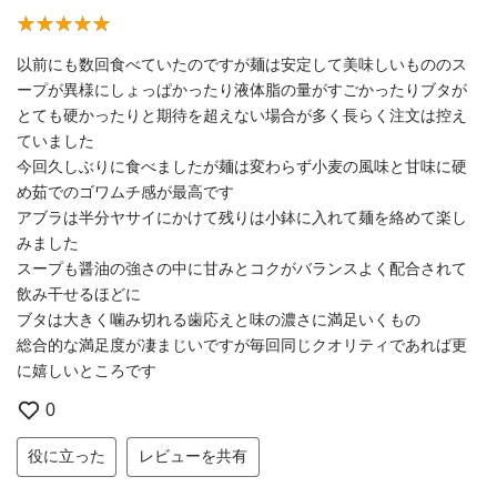
以前にも数回食べていたのですが麺は安定して美味しいもののス
ープが異様にしょっぱかったり液体脂の量がすごかったりブタが
とても硬かったりと期待を超えない場合が多く長らく注文は控え
ていました
今回久しぶりに食べましたが麺は変わらず小麦の風味と甘味に硬
め茹でのゴワムチ感が最高です
アブラは半分ヤサイにかけて残りは小鉢に入れて麺を絡めて楽し
みました
スープも醤油の強さの中に甘みとコクがバランスよく配合されて
飲み干せるほどに
ブタは大きく噛み切れる歯応えと味の濃さに満足いくもの
総合的な満足度が凄まじいですが毎回同じクオリティであれば更
に嬉しいところです
0
役に立った
レビューを共有