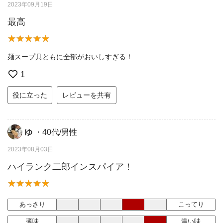
2023年09月19日
最高
麺スープ具ともに全部がおいしすぎる！
1
役に立った
レビューを共有
ゆ
・40代/男性
2023年08月03日
ハイランク二郎インスパイア！
あっさり
こってり
薄味
濃い味