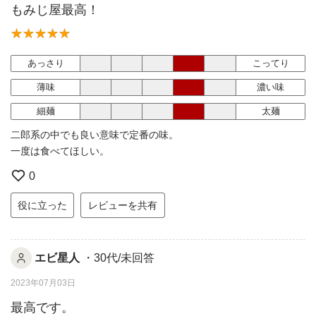
もみじ屋最高！
あっさり
こってり
薄味
濃い味
細麺
太麺
二郎系の中でも良い意味で定番の味。
一度は食べてほしい。
0
役に立った
レビューを共有
エビ星人
・30代/未回答
2023年07月03日
最高です。