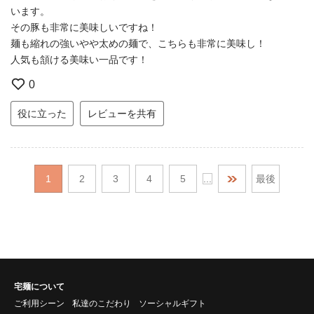
います。
その豚も非常に美味しいですね！
麺も縮れの強いやや太めの麺で、こちらも非常に美味し！
人気も頷ける美味い一品です！
0
役に立った
レビューを共有
1
2
3
4
5
...
最後
宅麺について
ご利用シーン
私達のこだわり
ソーシャルギフト