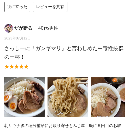
役に立った
レビューを共有
だが断る
・40代/男性
2023年07月12日
さっしーに「ガンギマリ」と言わしめた中毒性抜群
の一杯！
朝サウナ後の塩分補給にお取り寄せもみじ屋！既に５回目のお取