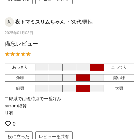
夜トマミスリムちゃん
・30代/男性
2025年01月03日
備忘レビュー
あっさり
こってり
薄味
濃い味
細麺
太麺
二郎系では現時点で一番好み
susuru絶賛
リ有
0
役に立った
レビューを共有