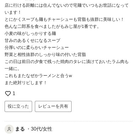
店に行ける距離には住んでないので宅麺でいつもお世話になって
います！
とにかくスープも麺もチャーシューも背脂も抜群に美味しい！
色んな二郎系を食べましたがもみじ屋が1番です。
小麦の味がしっかりする麺
甘みのあるくせになるスープ
分厚いのに柔らかいチャーシュー
野菜と相性抜群のしっかり味の付いた背脂
この日は前日の夕食で残った焼肉のタレに漬けておいたラム肉も
一緒に。
これもまたなぜかラーメンと合うw
また絶対リピします！
1
役に立った
レビューを共有
まる
・30代/女性