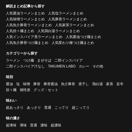
解説まとめ記事から探す
人気醤油ラーメンまとめ
人気塩ラーメンまとめ
人気味噌ラーメンまとめ
人気豚骨ラーメンまとめ
人気魚介豚骨ラーメンまとめ
人気家系ラーメンまとめ
人気担々麺まとめ
人気鶏白湯ラーメンまとめ
人気インスパイア系ラーメンまとめ
人気醤油つけ麺まとめ
人気魚介豚骨つけ麺まとめ
人気変わり種つけ麺まとめ
カテゴリーから探す
ラーメン
つけ麺
まぜそば
二郎インスパイア
二郎インスパイア汁なし
TAKUMEN LABO
カレー
その他
味別
醤油
塩
味噌
豚骨
豚骨醤油
魚介豚骨
煮干し
鶏白湯
家系
旨辛
担々麺
個性派
グッズ・セット
味わい
超あっさり
あっさり
普通
こってり
超こってり
味の濃さ
超薄味
薄味
普通
濃味
超濃味