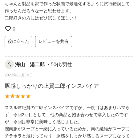
ちゃんと製品を家で作った状態で最適化するように試行錯誤して
作ったんだろうなーと思わせます。
二郎好きの方にはぜひ試してほしい！
0
役に立った
レビューを共有
海山 湯二郎
・50代/男性
2022年11月19日
豚感しっかりの上質二郎インスパイア
ススル君絶賛の二郎インスパイアですが、一度目はあまりハマら
ず、今回2回目として、他の商品と抱き合わせで購入したのです
が、今回は非常に美味しく感じました。
腕肉豚がスープと一緒に入っているためか、肉の繊維がスープに
チラホラと混じっており、豚感をしっかり感じるスープになって