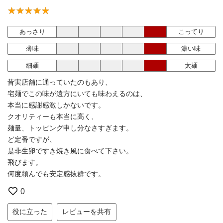
あっさり
こってり
薄味
濃い味
細麺
太麺
昔実店舗に通っていたのもあり、
宅麺でこの味が遠方にいても味わえるのは、
本当に感謝感激しかないです。
クオリティーも本当に高く、
麺量、トッピング申し分なさすぎます。
ど定番ですが、
是非生卵ですき焼き風に食べて下さい。
飛びます。
何度頼んでも安定感抜群です。
0
役に立った
レビューを共有