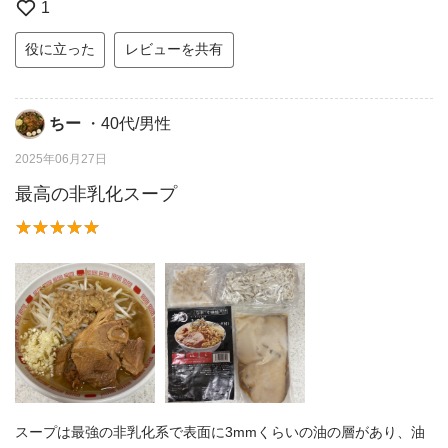
1
役に立った
レビューを共有
ちー
・40代/男性
2025年06月27日
最高の非乳化スープ
スープは最強の非乳化系で表面に3mmくらいの油の層があり、油