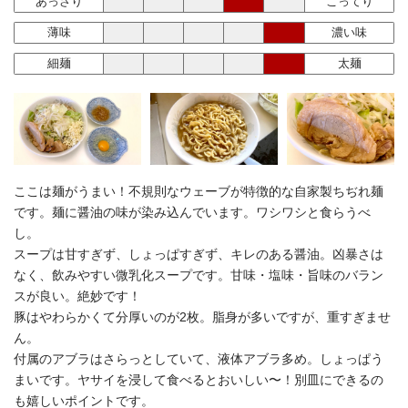
あっさり
こってり
薄味
濃い味
細麺
太麺
ここは麺がうまい！不規則なウェーブが特徴的な自家製ちぢれ麺
です。麺に醤油の味が染み込んでいます。ワシワシと食らうべ
し。
スープは甘すぎず、しょっぱすぎず、キレのある醤油。凶暴さは
なく、飲みやすい微乳化スープです。甘味・塩味・旨味のバラン
スが良い。絶妙です！
豚はやわらかくて分厚いのが2枚。脂身が多いですが、重すぎませ
ん。
付属のアブラはさらっとしていて、液体アブラ多め。しょっぱう
まいです。ヤサイを浸して食べるとおいしい〜！別皿にできるの
も嬉しいポイントです。