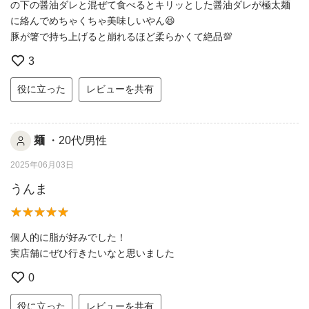
の下の醤油ダレと混ぜて食べるとキリッとした醤油ダレが極太麺
に絡んでめちゃくちゃ美味しいやん😆
豚が箸で持ち上げると崩れるほど柔らかくて絶品💯
3
役に立った
レビューを共有
麺
・20代/男性
2025年06月03日
うんま
個人的に脂が好みでした！
実店舗にぜひ行きたいなと思いました
0
役に立った
レビューを共有