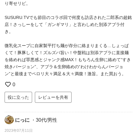
り寄せリピ。
SUSURU.TVでも節目のコラボ回で何度も訪店された二郎系の超銘
店！さっしーをして「ガンギマリ」と言わしめた別添アブラ付
き。
微乳化スープに自家製平打ち麺が存分に絡まりまくる…しょっぱ
くて！豚豚しくて！ズルズバ旨い！中盤戦は別添アブラに直接麺
を絡めれば罪悪感とジャンク感MAX！もちろん生卵に絡めて“すき
焼きバージョン”、アブラ＆生卵絡めの“わけわからんバージョ
ン”と最後までペロリ大々満足＆大々満腹！激旨。また買おう。
0
役に立った
レビューを共有
にっに
・30代/男性
2023年07月11日