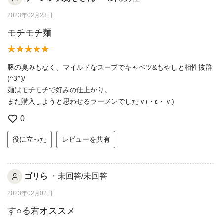
2023年02月23日
モチモチ麺
豚の臭みもなく、マイルドなスープでキャベツ&もやしと相性抜群
(^3^)/
麺はモチモチで好みの仕上がり。
また購入しようと思わせるラーメンでしたｖ(・ε・ｖ)
0
役に立った
レビューを共有
ゴリら
・未回答/未回答
2023年02月02日
す○る君オススメ