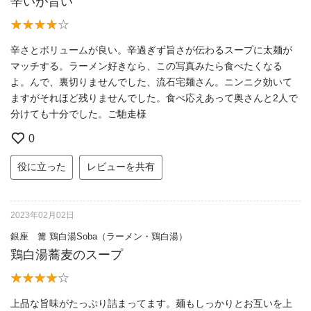
辛いが旨い
辛さとボリュームが良い。辛過ぎず旨さが伝わるスープに太麺が
マッチする。ラーメン好きなら、この写真みたら食べたくなる
よ。んで、裏切りませんでした、流石宅麺さん。ニンニク効いて
ますがそれほど残りませんでした。食べ応えあって奥さんと2人で
分けても十分でした。ご馳走様
0
役に立った
レビューを共有
2023年02月02日
銀座 篝 鶏白湯Soba（ラーメン・鶏白湯）
鶏白湯蕎麦のスープ
上品な旨味がたっぷり詰まってます。麺もしっかりとお互いを上