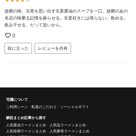
故郷の味。古里を思い出す生姜醤油のスープを一口。故郷のあの
名店の味乗る記憶を蘇らせる。生姜好きには堪らない。飲める。
飲み干せる。だって旨いから。
0
役に立った
レビューを共有
宅麺について
ご利用シーン
私達のこだわり
ソーシャルギフト
解説まとめ記事から探す
人気醤油ラーメンまとめ
人気塩ラーメンまとめ
人気味噌ラーメンまとめ
人気豚骨ラーメンまとめ