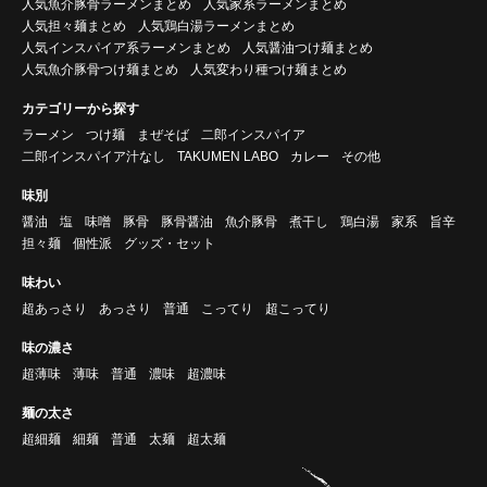
人気魚介豚骨ラーメンまとめ
人気家系ラーメンまとめ
人気担々麺まとめ
人気鶏白湯ラーメンまとめ
人気インスパイア系ラーメンまとめ
人気醤油つけ麺まとめ
人気魚介豚骨つけ麺まとめ
人気変わり種つけ麺まとめ
カテゴリーから探す
ラーメン
つけ麺
まぜそば
二郎インスパイア
二郎インスパイア汁なし
TAKUMEN LABO
カレー
その他
味別
醤油
塩
味噌
豚骨
豚骨醤油
魚介豚骨
煮干し
鶏白湯
家系
旨辛
担々麺
個性派
グッズ・セット
味わい
超あっさり
あっさり
普通
こってり
超こってり
味の濃さ
超薄味
薄味
普通
濃味
超濃味
麺の太さ
超細麺
細麺
普通
太麺
超太麺