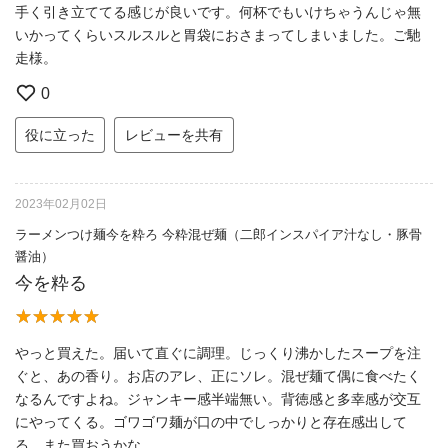
手く引き立ててる感じが良いです。何杯でもいけちゃうんじゃ無
いかってくらいスルスルと胃袋におさまってしまいました。ご馳
走様。
0
役に立った
レビューを共有
2023年02月02日
ラーメンつけ麺今を粋ろ 今粋混ぜ麺（二郎インスパイア汁なし・豚骨
醤油）
今を粋る
やっと買えた。届いて直ぐに調理。じっくり沸かしたスープを注
ぐと、あの香り。お店のアレ、正にソレ。混ぜ麺て偶に食べたく
なるんですよね。ジャンキー感半端無い。背徳感と多幸感が交互
にやってくる。ゴワゴワ麺が口の中でしっかりと存在感出して
る。また買おうかな。