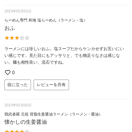
2023年02月02日
らーめん専門 和海 塩らーめん（ラーメン・塩）
おふ
ラーメンには珍しいおふ。塩スープだからケンカせずお互いにい
い感じです。見た目にもアッサリと、でも物足りなさは感じな
い。麺も相性良い、流石ですね。
0
役に立った
レビューを共有
2023年02月02日
我武者羅 元祖 背脂生姜醤油ラーメン（ラーメン・醤油）
懐かしの生姜醤油