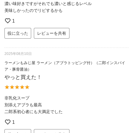
濃い味好きですがそれでも濃いと感じるレベル
美味しかったのでリピするかも
1
役に立った
レビューを共有
2025年08月10日
ラーメンもみじ屋 ラーメン（アブラトッピング付）（二郎インスパイ
ア・豚骨醤油）
やっと買えた！
非乳化スープ
別添えアブラも最高
二郎系初心者にも大満足でした
1