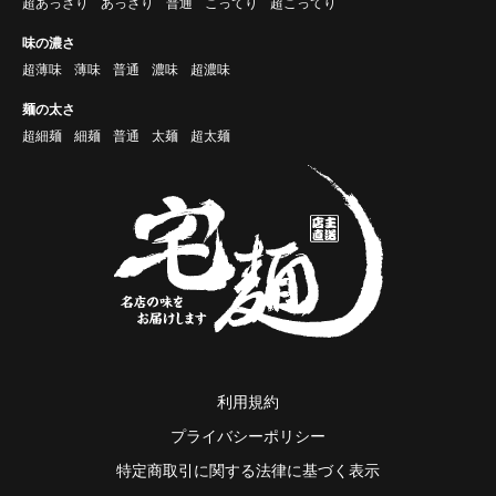
超あっさり
あっさり
普通
こってり
超こってり
味の濃さ
超薄味
薄味
普通
濃味
超濃味
麺の太さ
超細麺
細麺
普通
太麺
超太麺
利用規約
プライバシーポリシー
特定商取引に関する法律に基づく表示