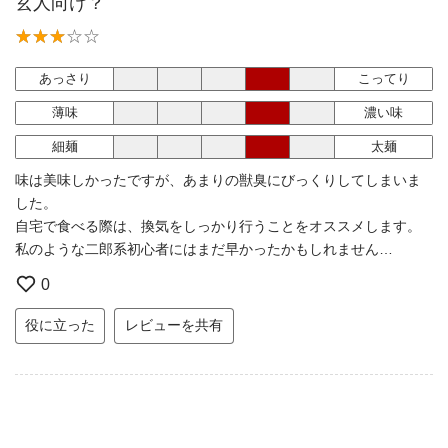
玄人向け？
あっさり
こってり
薄味
濃い味
細麺
太麺
味は美味しかったですが、あまりの獣臭にびっくりしてしまいま
した。
自宅で食べる際は、換気をしっかり行うことをオススメします。
私のような二郎系初心者にはまだ早かったかもしれません…
0
役に立った
レビューを共有