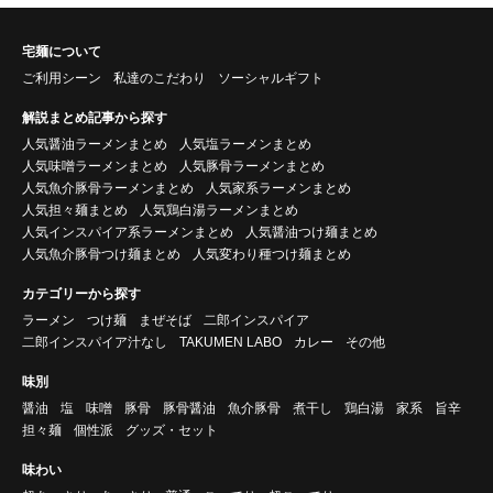
宅麺について
ご利用シーン
私達のこだわり
ソーシャルギフト
解説まとめ記事から探す
人気醤油ラーメンまとめ
人気塩ラーメンまとめ
人気味噌ラーメンまとめ
人気豚骨ラーメンまとめ
人気魚介豚骨ラーメンまとめ
人気家系ラーメンまとめ
人気担々麺まとめ
人気鶏白湯ラーメンまとめ
人気インスパイア系ラーメンまとめ
人気醤油つけ麺まとめ
人気魚介豚骨つけ麺まとめ
人気変わり種つけ麺まとめ
カテゴリーから探す
ラーメン
つけ麺
まぜそば
二郎インスパイア
二郎インスパイア汁なし
TAKUMEN LABO
カレー
その他
味別
醤油
塩
味噌
豚骨
豚骨醤油
魚介豚骨
煮干し
鶏白湯
家系
旨辛
担々麺
個性派
グッズ・セット
味わい