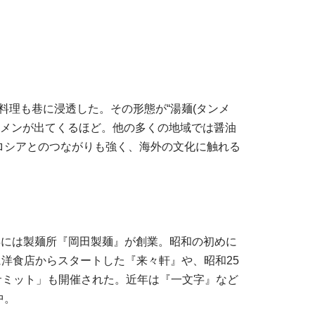
料理も巷に浸透した。その形態が“湯麺(タンメ
ーメンが出てくるほど。他の多くの地域では醤油
ロシアとのつながりも強く、海外の文化に触れる
年には製麺所『岡田製麺』が創業。昭和の初めに
に洋食店からスタートした『来々軒』や、昭和25
サミット」も開催された。近年は『一文字』など
中。