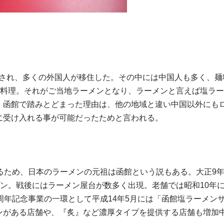
開港され、多くの外国人が移住した。その中には中国人も多く、麺
麺料理。それがご当地ラーメンとなり、ラーメンと言えば塩ラ
、函館で踏みとどまった理由は、他の地域と違い中国以外にも
に受け入れる事が可能だったためと言われる。
るため、日本のラーメンの元祖は函館という説もある。大正9
プン。戦後にはラーメン屋台が数多く出現。老舗では昭和10年
周年記念事業の一環として平成14年5月には「函館塩ラーメン
ンがある店舗や、『炙』など濃厚タイプを提供する店舗も増加