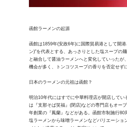
函館ラーメンの起源
函館は1859年(安政6年)に国際貿易港として
ン)”を代表とする、あっさりとした塩スープの
と融合して醤油ラーメンへと変化していったが
機会が多く、トンコツスープの香りを否定せず
日本のラーメンの元祖は函館？
明治10年代にはすでに中華料理店が開店してい
は『支那そば笑福』(閉店)などの専門店もオー
年創業の『鳳蘭』などがある。函館市制施行80
塩ラーメンから味噌ラーメンなどバリエーショ