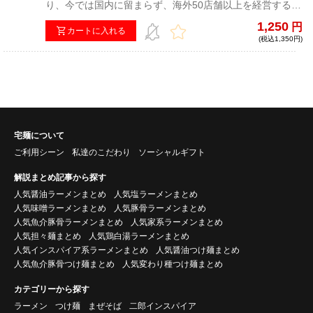
り、今では国内に留まらず、海外50店舗以上を経営するほ
どの規模へ成長。ラーメン業界で押しも押されぬ人気と知
1,250
円
名度を誇る『ラーメン凪』が監修し、アニメ『鬼滅の刃』
カートに入れる
(税込1,350円)
とのコラボにて実現した『凪ラーメン「豚骨煮干 濃旨の
雫」』をイラストカード付きでお届け！
宅麺について
ご利用シーン
私達のこだわり
ソーシャルギフト
解説まとめ記事から探す
人気醤油ラーメンまとめ
人気塩ラーメンまとめ
人気味噌ラーメンまとめ
人気豚骨ラーメンまとめ
人気魚介豚骨ラーメンまとめ
人気家系ラーメンまとめ
人気担々麺まとめ
人気鶏白湯ラーメンまとめ
人気インスパイア系ラーメンまとめ
人気醤油つけ麺まとめ
人気魚介豚骨つけ麺まとめ
人気変わり種つけ麺まとめ
カテゴリーから探す
ラーメン
つけ麺
まぜそば
二郎インスパイア