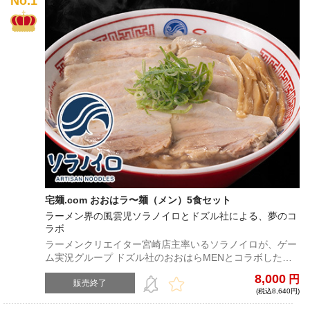
宅麺.com おおはラ〜麺（メン）5食セット
ラーメン界の風雲児ソラノイロとドズル社による、夢のコ
ラボ
ラーメンクリエイター宮崎店主率いるソラノイロが、ゲー
ム実況グループ ドズル社のおおはらMENとコラボした限
定商品！柔らかチャーシューたっぷりの喜多方ラーメン
8,000
円
は、老若男女問わずお薦めの味わい ※この商品は予約販売
販売終了
(税込8,640円)
商品になります。商品の発送は10月下旬以降を予定してお