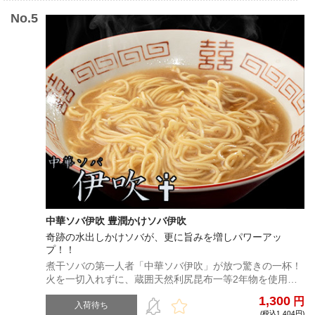
中華ソバ伊吹 豊潤かけソバ伊吹
奇跡の水出しかけソバが、更に旨みを増しパワーアッ
プ！！
煮干ソバの第一人者「中華ソバ伊吹」が放つ驚きの一杯！
火を一切入れずに、蔵囲天然利尻昆布一等2年物を使用し
た「昆布水」から、煮干の表層の旨味だけを丁寧に抽出し
1,300
円
たかけソバ。淡麗かけソバ伊吹から、旨みを更に昇華させ
入荷待ち
(税込1,404円)