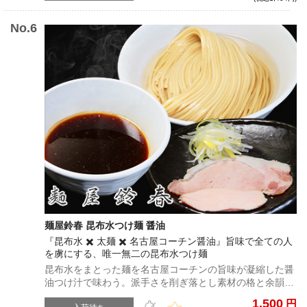
た奇跡の味わい！
麺屋鈴春 昆布水つけ麺 醤油
『昆布水 ✖️ 太麺 ✖️ 名古屋コーチン醤油』旨味で全ての人
を虜にする、唯一無二の昆布水つけ麺
昆布水をまとった麺を名古屋コーチンの旨味が凝縮した醤
油つけ汁で味わう。派手さを削ぎ落とし素材の格と余韻で
勝負する"麺屋鈴春"渾身の一杯。
1,500
円