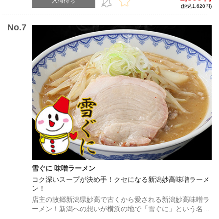
入荷待ち
(税込1,620円)
雪ぐに 味噌ラーメン
コク深いスープが決め手！クセになる新潟妙高味噌ラーメ
ン！
店主の故郷新潟県妙高で古くから愛される新潟妙高味噌ラ
ーメン！新潟への想いが横浜の地で「雪ぐに」という名店
を生む。地元への愛が詰まった心温まる味噌ラーメンをご