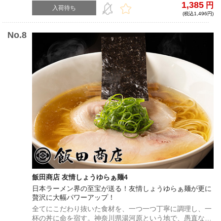
1,385
円
自宅で！！
入荷待ち
(税込1,496円)
飯田商店 友情しょうゆらぁ麺4
日本ラーメン界の至宝が送る！友情しょうゆらぁ麺が更に
贅沢に大幅パワーアップ！
全てにこだわり抜いた食材を、一つ一つ丁寧に調理し、一
杯の丼に命を宿す。神奈川県湯河原という地で、愚直なま