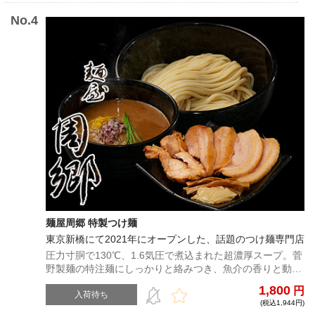
麺屋周郷 特製つけ麺
東京新橋にて2021年にオープンした、話題のつけ麺専門店
圧力寸胴で130℃、1.6気圧で煮込まれた超濃厚スープ。菅
野製麺の特注麺にしっかりと絡みつき、魚介の香りと動物
系の厚みのある味わいをがつんと口内へと届ける最高の一
1,800
円
杯！
入荷待ち
(税込1,944円)