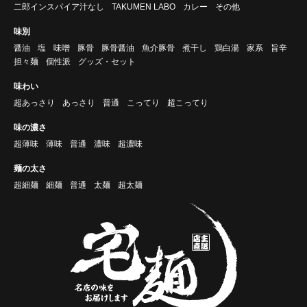
二郎インスパイア汁なし
TAKUMEN LABO
カレー
その他
味別
醤油
塩
味噌
豚骨
豚骨醤油
魚介豚骨
煮干し
鶏白湯
家系
旨辛
担々麺
個性派
グッズ・セット
味わい
超あっさり
あっさり
普通
こってり
超こってり
味の濃さ
超薄味
薄味
普通
濃味
超濃味
麺の太さ
超細麺
細麺
普通
太麺
超太麺