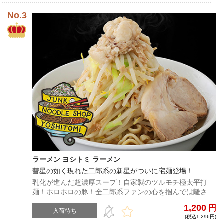
ラーメン ヨシトミ ラーメン
彗星の如く現れた二郎系の新星がついに宅麺登場！
乳化が進んだ超濃厚スープ！自家製のツルモチ極太平打
麺！ホロホロの豚！全二郎系ファンの心を掴んでは離さな
い至高の一杯をご堪能あれ！
1,200
円
入荷待ち
(税込1,296円)