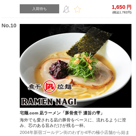
麦「春よ恋」を100%使用し、全てにこだわり抜いた一杯
1,650
円
があなたを至福のときへと誘う
入荷待ち
(税込1,782円)
宅麺.com 凪ラーメン「豚骨煮干 濃旨の雫」
海外でも愛される凪の豚骨をベースに、流れるように澄
み、芯のある旨みだけが残る一杯。
2004年新宿ゴールデン街のわずか4坪の極小店舗から始ま