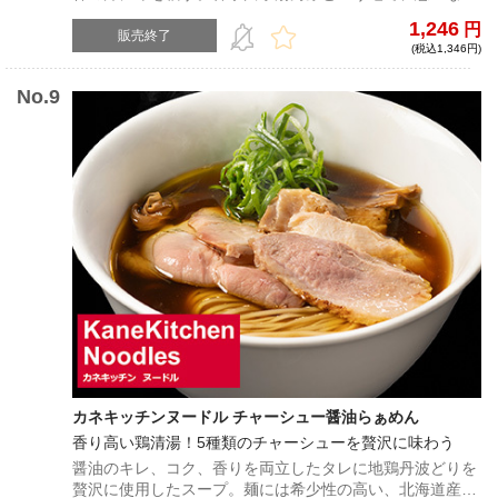
でに本物にこだわり、本物を提供し続けた、孤高の天才・
1,246
円
飯田将太が届ける究極の逸品！ これまで絆イベントでは、
販売終了
(税込1,346円)
盟友富田治店主との友情らぁ麺として、贅沢を尽くした一
杯を提供してきたが、今回も見た目は同じながらも常識破
りの高級食材をふんだんに詰め込んだ、超ハイクオリティ
な一杯！
カネキッチンヌードル チャーシュー醤油らぁめん
香り高い鶏清湯！5種類のチャーシューを贅沢に味わう
醤油のキレ、コク、香りを両立したタレに地鶏丹波どりを
贅沢に使用したスープ。麺には希少性の高い、北海道産小