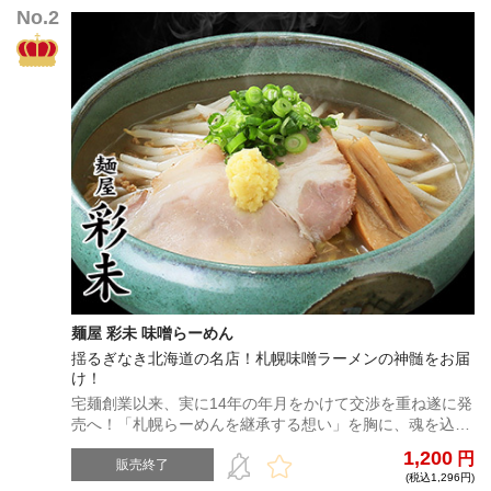
ります。また、ご注文内容の変更等のご対応が一切できか
ねます。あらかじめご了承ください。 ※予約販売商品と他
の商品を同時に購入された場合、まとめて発送されるた
め、予約販売商品発送時期に発送させていただきます。も
し他商品を早くお受け取りになられたい場合は、予約販売
商品と分けてご注文ください。
麺屋 彩未 味噌らーめん
揺るぎなき北海道の名店！札幌味噌ラーメンの神髄をお届
け！
宅麺創業以来、実に14年の年月をかけて交渉を重ね遂に発
売へ！「札幌らーめんを継承する想い」を胸に、魂を込め
て手間暇をかけた嘘のない一杯が此処に！！
1,200
円
販売終了
(税込1,296円)