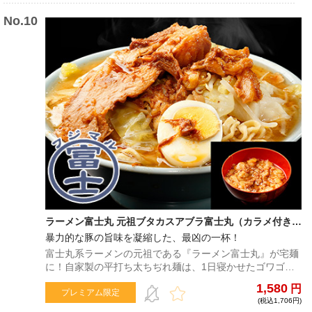
ラーメン富士丸 元祖ブタカスアブラ富士丸（カラメ付き）
【富士丸倶楽部限定】
暴力的な豚の旨味を凝縮した、最凶の一杯！
富士丸系ラーメンの元祖である『ラーメン富士丸』が宅麺
に！自家製の平打ち太ちぢれ麺は、1日寝かせたゴワゴワ
系の麺と当日作った小麦の香りの強い麺をブレンド。野菜
1,580
円
の甘みや豚の旨味が驚くほど凝縮されたスープは、中毒性
プレミアム限定
(税込1,706円)
の高い一杯となっている！