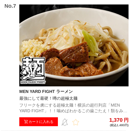
MEN YARD FIGHT ラーメン
最強にして最硬！噂の超極太麺
フリークを虜にする超極太麺！横浜の超行列店「MEN
YARD FIGHT」！！噛めばわかるこの歯ごたえ！類をみな
い超硬派なラーメンをご堪能あれ！
1,370
円
カートに入れる
(税込1,480円)