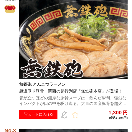
無鉄砲 とんこつラーメン
超濃厚ド豚骨！関西の超行列店「無鉄砲本店」が登場！
箸が立つほどの濃厚な豚骨スープは、飲んだ瞬間、強烈な
インパクトが口の中を駆け巡る。大量の国産豚骨を超火力
でかき回し続けて作られる豚骨純度100%のスープ。破竹
1,300
円
の勢いで進撃し続ける超人気店「無鉄砲本店」遂に発売開
カートに入れる
(税込1,404円)
始！