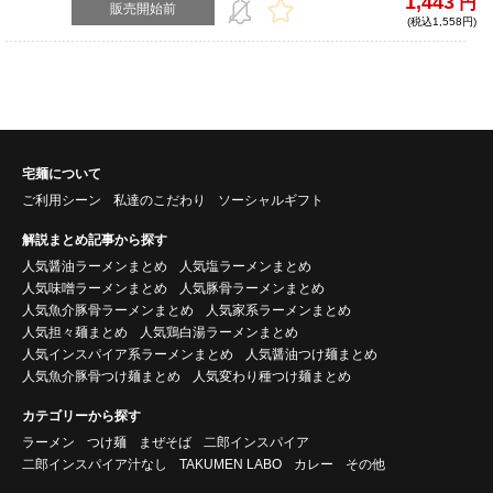
1,443
円
ンの豚骨ラーメン！
販売開始前
(税込1,558円)
宅麺について
ご利用シーン
私達のこだわり
ソーシャルギフト
解説まとめ記事から探す
人気醤油ラーメンまとめ
人気塩ラーメンまとめ
人気味噌ラーメンまとめ
人気豚骨ラーメンまとめ
人気魚介豚骨ラーメンまとめ
人気家系ラーメンまとめ
人気担々麺まとめ
人気鶏白湯ラーメンまとめ
人気インスパイア系ラーメンまとめ
人気醤油つけ麺まとめ
人気魚介豚骨つけ麺まとめ
人気変わり種つけ麺まとめ
カテゴリーから探す
ラーメン
つけ麺
まぜそば
二郎インスパイア
二郎インスパイア汁なし
TAKUMEN LABO
カレー
その他