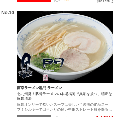
(税込1,350円)
南京ラーメン黒門 ラーメン
北九州発！豚骨ラーメンの本場福岡で異彩を放つ、端正な
豚骨清湯
豚骨オンリーで炊いたスープは美しい半透明の絶品スー
プ！シルキーで口当たりの良い中細ストレート麺を啜ると
共に、フワッと広がる豚骨の香りが心地良い、オンリーワ