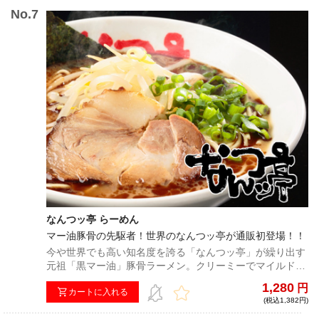
なんつッ亭 らーめん
マー油豚骨の先駆者！世界のなんつッ亭が通販初登場！！
今や世界でも高い知名度を誇る「なんつッ亭」が繰り出す
元祖「黒マー油」豚骨ラーメン。クリーミーでマイルドな
香りと味わいは、門外不出の黒マー油と奇跡の融合を織り
1,280
円
なす。日本を代表する一杯を是非ともご堪能ください。
カートに入れる
(税込1,382円)