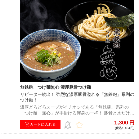
無鉄砲 つけ麺無心 濃厚豚骨つけ麺
リピーター続出！ 強烈な濃厚豚骨溢れる「無鉄砲」系列の
つけ麺！
濃厚どろどろスープがイチオシである「無鉄砲」系列の
「つけ麺 無心」が手掛ける渾身の一杯！ 豚骨と水だけで
どろどろになるまで長時間煮込んだつけ汁は唯一無二の存
1,300
円
在！強烈な濃厚さに舌を唸らせながらも柚子のすっきりと
カートに入れる
(税込1,404円)
した味わいでバランスのとれた絶品つけ汁となっている！
超極太麺はモチモチとした食感が食欲をそそり、麺だけで