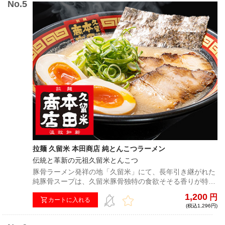
も小麦の香りを楽しめるが、つけ汁に麺をくぐらせると麺
に絡み合う濃厚どろつけ汁の強烈なパンチが炸裂するほど
変貌する！
拉麺 久留米 本田商店 純とんこつラーメン
伝統と革新の元祖久留米とんこつ
豚骨ラーメン発祥の地「久留米」にて、長年引き継がれた
純豚骨スープは、久留米豚骨独特の食欲そそる香りが特徴
的。濃厚な香りと裏腹に、一口食べると意外なほどすっき
1,200
円
りとした後味が残る。自家製中細麺は、硬めに茹でるのが
カートに入れる
(税込1,296円)
ポイント。