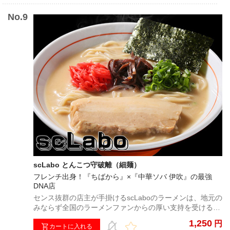
scLabo とんこつ守破離（細麺）
フレンチ出身！『ちばから』×『中華ソバ 伊吹』の最強
DNA店
センス抜群の店主が手掛けるscLaboのラーメンは、地元の
みならず全国のラーメンファンからの厚い支持を受ける。
今回は、煮干しでもG系でもなく、ド豚骨ラーメンで勝
1,250
円
負！濃度、粘度、パンチ力ともに抜群で必食の一杯だ！
カートに入れる