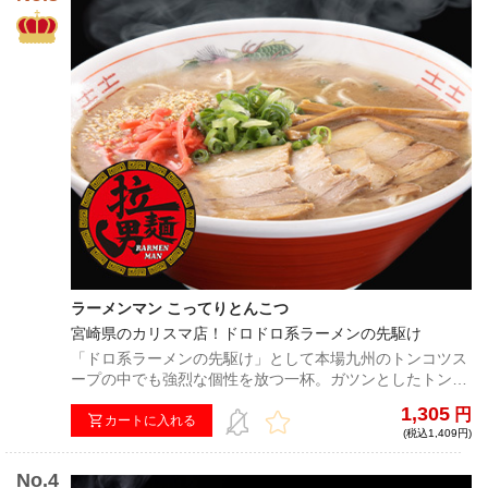
ラーメンマン こってりとんこつ
宮崎県のカリスマ店！ドロドロ系ラーメンの先駆け
「ドロ系ラーメンの先駆け」として本場九州のトンコツス
ープの中でも強烈な個性を放つ一杯。ガツンとしたトンコ
ツの強い香りと、一口飲んだときのコクの深さが特徴。自
1,305
円
家製の中細ストレート麺との相性も抜群。
カートに入れる
(税込1,409円)