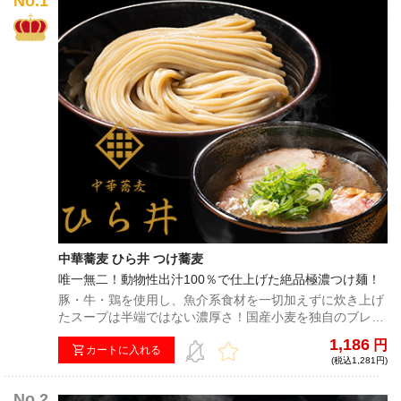
中華蕎麦 ひら井 つけ蕎麦
唯一無二！動物性出汁100％で仕上げた絶品極濃つけ麺！
豚・牛・鶏を使用し、魚介系食材を一切加えずに炊き上げ
たスープは半端ではない濃厚さ！国産小麦を独自のブレン
ドで配合した自家製極太ストレート麺に絶品極濃つけ汁が
1,186
円
絡み合うことでそれぞれの旨みが爆発し、唯一無二の味わ
カートに入れる
(税込1,281円)
いとなる