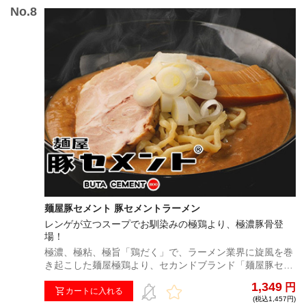
麺屋豚セメント 豚セメントラーメン
レンゲが立つスープでお馴染みの極鶏より、極濃豚骨登
場！
極濃、極粘、極旨「鶏だく」で、ラーメン業界に旋風を巻
き起こした麺屋極鶏より、セカンドブランド「麺屋豚セメ
ント」が宅麺初登場！極限まで豚の旨みを含んだ、究極の
1,349
円
豚ラーメン！
カートに入れる
(税込1,457円)