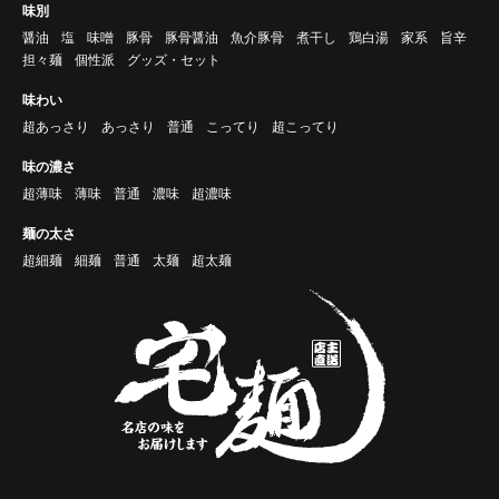
味別
醤油
塩
味噌
豚骨
豚骨醤油
魚介豚骨
煮干し
鶏白湯
家系
旨辛
担々麺
個性派
グッズ・セット
味わい
超あっさり
あっさり
普通
こってり
超こってり
味の濃さ
超薄味
薄味
普通
濃味
超濃味
麺の太さ
超細麺
細麺
普通
太麺
超太麺