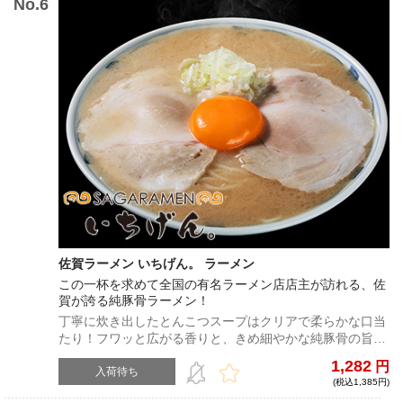
佐賀ラーメン いちげん。 ラーメン
この一杯を求めて全国の有名ラーメン店店主が訪れる、佐
賀が誇る純豚骨ラーメン！
丁寧に炊き出したとんこつスープはクリアで柔らかな口当
たり！フワッと広がる香りと、きめ細やかな純豚骨の旨み
溢れる、佐賀ラーメンを堪能していただきたい！
1,282
円
入荷待ち
(税込1,385円)