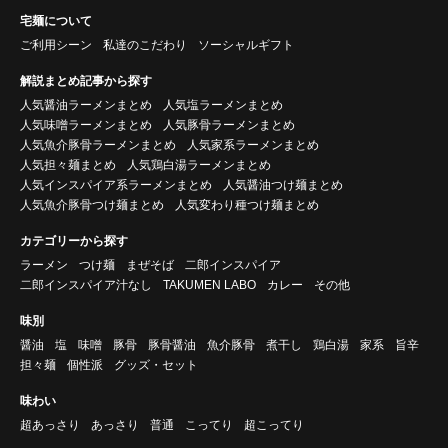
宅麺について
ご利用シーン
私達のこだわり
ソーシャルギフト
解説まとめ記事から探す
人気醤油ラーメンまとめ
人気塩ラーメンまとめ
人気味噌ラーメンまとめ
人気豚骨ラーメンまとめ
人気魚介豚骨ラーメンまとめ
人気家系ラーメンまとめ
人気担々麺まとめ
人気鶏白湯ラーメンまとめ
人気インスパイア系ラーメンまとめ
人気醤油つけ麺まとめ
人気魚介豚骨つけ麺まとめ
人気変わり種つけ麺まとめ
カテゴリーから探す
ラーメン
つけ麺
まぜそば
二郎インスパイア
二郎インスパイア汁なし
TAKUMEN LABO
カレー
その他
味別
醤油
塩
味噌
豚骨
豚骨醤油
魚介豚骨
煮干し
鶏白湯
家系
旨辛
担々麺
個性派
グッズ・セット
味わい
超あっさり
あっさり
普通
こってり
超こってり