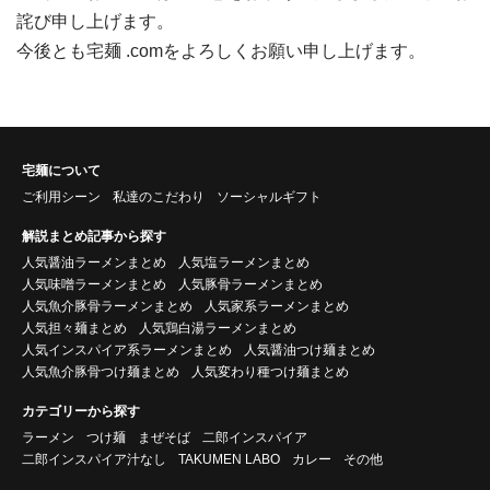
詫び申し上げます。
今後とも宅麺 .comをよろしくお願い申し上げます。
宅麺について
ご利用シーン
私達のこだわり
ソーシャルギフト
解説まとめ記事から探す
人気醤油ラーメンまとめ
人気塩ラーメンまとめ
人気味噌ラーメンまとめ
人気豚骨ラーメンまとめ
人気魚介豚骨ラーメンまとめ
人気家系ラーメンまとめ
人気担々麺まとめ
人気鶏白湯ラーメンまとめ
人気インスパイア系ラーメンまとめ
人気醤油つけ麺まとめ
人気魚介豚骨つけ麺まとめ
人気変わり種つけ麺まとめ
カテゴリーから探す
ラーメン
つけ麺
まぜそば
二郎インスパイア
二郎インスパイア汁なし
TAKUMEN LABO
カレー
その他