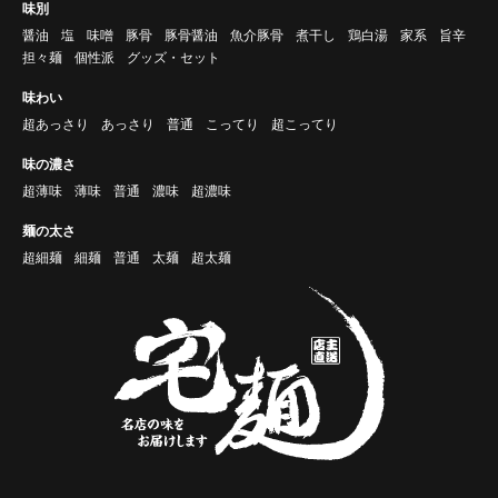
味別
醤油
塩
味噌
豚骨
豚骨醤油
魚介豚骨
煮干し
鶏白湯
家系
旨辛
担々麺
個性派
グッズ・セット
味わい
超あっさり
あっさり
普通
こってり
超こってり
味の濃さ
超薄味
薄味
普通
濃味
超濃味
麺の太さ
超細麺
細麺
普通
太麺
超太麺