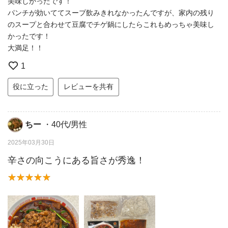
美味しかったです！
パンチが効いててスープ飲みきれなかったんですが、家内の残り
のスープと合わせて豆腐でチゲ鍋にしたらこれもめっちゃ美味し
かったです！
大満足！！
1
役に立った
レビューを共有
ちー
・40代/男性
2025年03月30日
辛さの向こうにある旨さが秀逸！