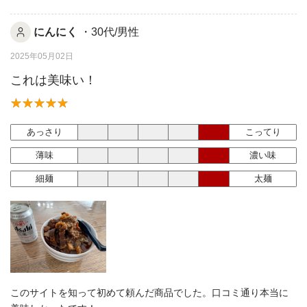
にんにく
・30代/男性
2025年05月02日
これは美味い！
あっさり
こってり
薄味
濃い味
細麺
太麺
このサイトを知って初めて頼んだ商品でした。口コミ通り本当に