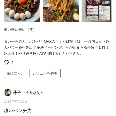
辛い辛い辛い（笑）
食い手を選ぶ、バキバキMAXのしょっぱ辛さは、一時的ながら超
人パワーを生み出す脱法ドーピング。汗が止まらぬ辛旨さ＆血圧
超上昇！やり過ぎ感も突き抜け感もぶっちぎり。
2
役に立った
レビューを共有
蒔子
・40代/女性
2023年07月17日
凄いパンチ力