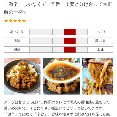
「激辛」じゃなくて「辛旨」！妻と分け合って大正
解の一杯✨
あっさり
こってり
薄味
濃い味
細麺
太麺
スープは甘じょっぱい二郎系のタレに竹岡式の醤油感が重なった
濃いめの味で、そこに辛さが後追いでピリッと効いてきます。
「激辛」ではなく「辛旨」。旨味を壊さずに刺激だけを足した絶