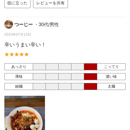
役に立った
レビューを共有
つーじー
・30代/男性
2023年07月13日
辛いうまい辛い！
あっさり
こってり
薄味
濃い味
細麺
太麺