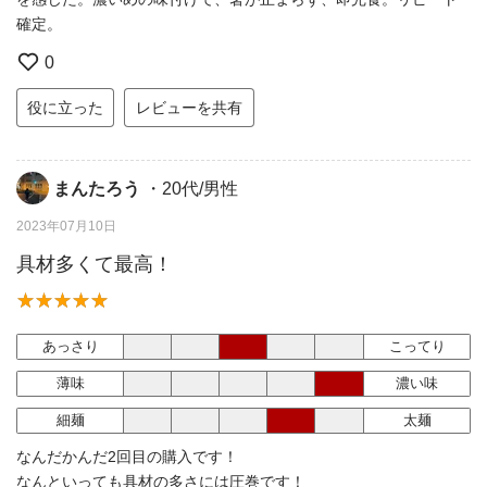
確定。
0
役に立った
レビューを共有
まんたろう
・20代/男性
2023年07月10日
具材多くて最高！
あっさり
こってり
薄味
濃い味
細麺
太麺
なんだかんだ2回目の購入です！
なんといっても具材の多さには圧巻です！