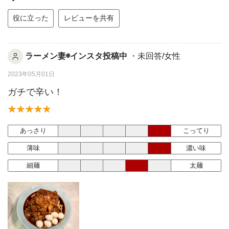
役に立った
レビューを共有
ラーメン妻◉インスタ投稿中
・未回答/女性
2023年05月01日
ガチで辛い！
あっさり
こってり
薄味
濃い味
細麺
太麺