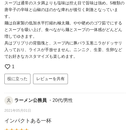
スープは通常のスタ満よりも塩味は控え目で旨味は強め。5種類の
唐辛子の辛味と山椒のほのかな痺れが後引く刺激となっていま
す。
麺は自家製の低加水平打縮れ極太麺。やや硬めのゴワ茹でにする
とスープを吸い上げ、食べながら麺とスープの一体感がどんどん
増してゆきます。
具はプリプリの背脂塊と、スープ内に豚バラ玉葱ニラがドッサリ
入っており、ライスが手放せません。ニンニク、生姜、生卵など
でお好きなカスタマイズも楽しめます。
1
役に立った
レビューを共有
ラーメン公務員
・20代/男性
2021年05月01日
インパクトある一杯