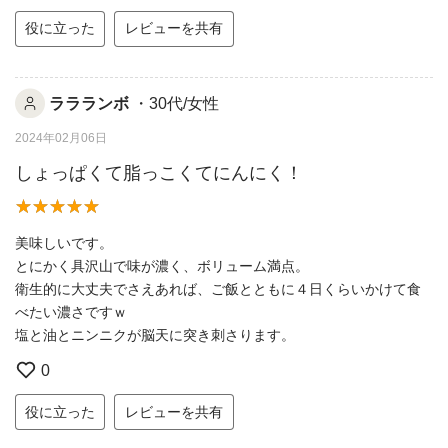
役に立った
レビューを共有
ララランボ
・30代/女性
2024年02月06日
しょっぱくて脂っこくてにんにく！
美味しいです。
とにかく具沢山で味が濃く、ボリューム満点。
衛生的に大丈夫でさえあれば、ご飯とともに４日くらいかけて食
べたい濃さですｗ
塩と油とニンニクが脳天に突き刺さります。
0
役に立った
レビューを共有