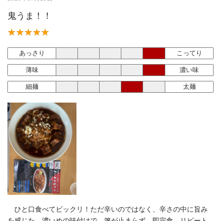
鬼うま！！
あっさり
こってり
薄味
濃い味
細麺
太麺
ひと口食べてビックリ！ただ辛いのではなく、辛さの中に旨み
を感じた。濃いめの味付けで、箸が止まらず、即完食。リピート