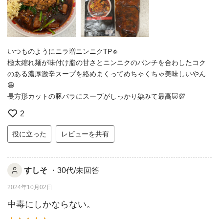
いつものようにニラ増ニンニクTP🧄
極太縮れ麺が味付け脂の甘さとニンニクのパンチを合わしたコク
のある濃厚激辛スープを絡めまくってめちゃくちゃ美味しいやん
😆
長方形カットの豚バラにスープがしっかり染みて最高🐷💯
2
役に立った
レビューを共有
すしそ
・30代/未回答
2024年10月02日
中毒にしかならない。