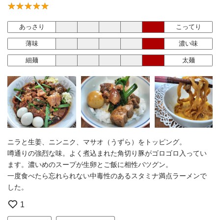
あっさり
こってり
薄味
濃い味
細麺
太麺
ニラと生姜、ニンニク、マサオ（うずら）をトッピング。
噂通りの強烈な味。よく煮込まれた角切り豚がゴロゴロ入ってい
ます。濃いめのスープが生卵とご飯に相性バツグン。
一度食べたら忘れられない中毒性のあるスタミナ満点ラーメンで
した。
1