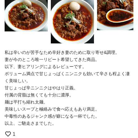
私は辛いのが苦手なため辛好き妻のために取り寄せ&調理。
妻が今のところ唯一リピート希望してきた商品。
以下、妻ヒアリングによるレビューです。
ボリューム満点で甘じょっぱくニンニクも効いて辛さも程よく凄
く美味しい。
甘じょっぱ辛ニンニクはやはり正義。
付属の背脂は無くても十分に濃厚。
麺は平打ち縮れ太麺。
美味しいスープと極絡みで食べ応えもあり満足。
中毒性のあるジャンク感が癖になる一杯でした。
以上、ご馳走さまでした。
1