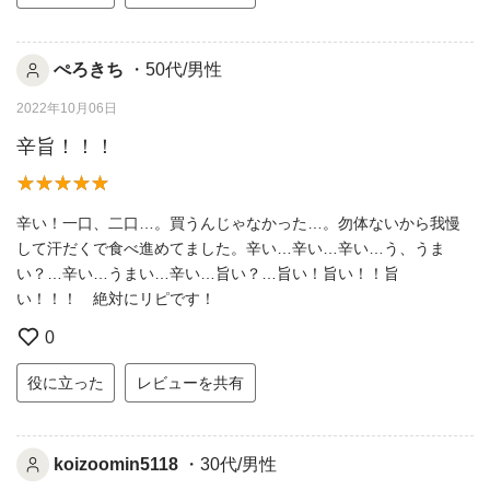
ぺろきち
・50代/男性
2022年10月06日
辛旨！！！
辛い！一口、二口…。買うんじゃなかった…。勿体ないから我慢
して汗だくで食べ進めてました。辛い…辛い…辛い…う、うま
い？…辛い…うまい…辛い…旨い？…旨い！旨い！！旨
い！！！ 絶対にリピです！
0
役に立った
レビューを共有
koizoomin5118
・30代/男性