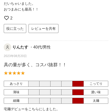
だいちゃいました。
おつまみにも最高！！
2
役に立った
レビューを共有
りんたす
・40代/男性
2023年08月20日
具の量が多く、コスパ抜群！！
あっさり
こってり
薄味
濃い味
細麺
太麺
宅麺デビューをこちらにしました。