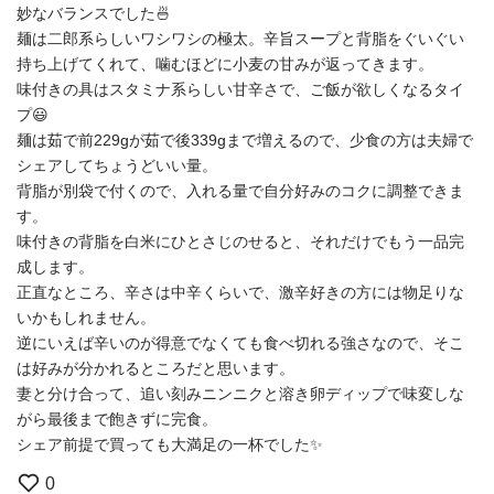
妙なバランスでした🍜
麺は二郎系らしいワシワシの極太。辛旨スープと背脂をぐいぐい
持ち上げてくれて、噛むほどに小麦の甘みが返ってきます。
味付きの具はスタミナ系らしい甘辛さで、ご飯が欲しくなるタイ
プ😃
麺は茹で前229gが茹で後339gまで増えるので、少食の方は夫婦で
シェアしてちょうどいい量。
背脂が別袋で付くので、入れる量で自分好みのコクに調整できま
す。
味付きの背脂を白米にひとさじのせると、それだけでもう一品完
成します。
正直なところ、辛さは中辛くらいで、激辛好きの方には物足りな
いかもしれません。
逆にいえば辛いのが得意でなくても食べ切れる強さなので、そこ
は好みが分かれるところだと思います。
妻と分け合って、追い刻みニンニクと溶き卵ディップで味変しな
がら最後まで飽きずに完食。
シェア前提で買っても大満足の一杯でした✨
0