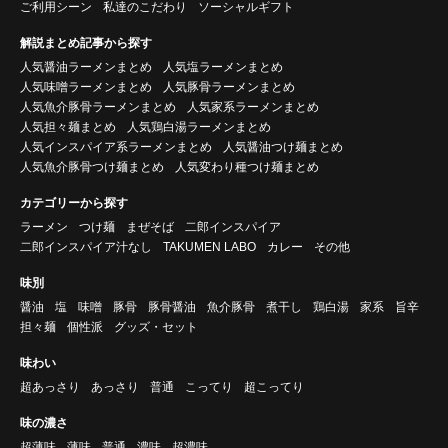
ご利用シーン
私達のこだわり
ソーシャルギフト
解説まとめ記事から探す
人気醤油ラーメンまとめ
人気塩ラーメンまとめ
人気味噌ラーメンまとめ
人気豚骨ラーメンまとめ
人気魚介豚骨ラーメンまとめ
人気家系ラーメンまとめ
人気担々麺まとめ
人気鶏白湯ラーメンまとめ
人気インスパイア系ラーメンまとめ
人気醤油つけ麺まとめ
人気魚介豚骨つけ麺まとめ
人気変わり種つけ麺まとめ
カテゴリーから探す
ラーメン
つけ麺
まぜそば
二郎インスパイア
二郎インスパイア汁なし
TAKUMEN LABO
カレー
その他
味別
醤油
塩
味噌
豚骨
豚骨醤油
魚介豚骨
煮干し
鶏白湯
家系
旨辛
担々麺
個性派
グッズ・セット
味わい
超あっさり
あっさり
普通
こってり
超こってり
味の濃さ
超薄味
薄味
普通
濃味
超濃味