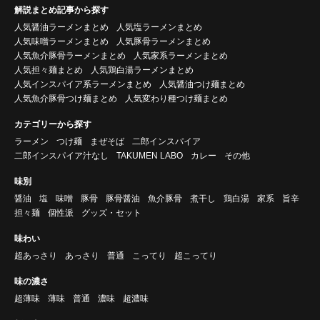
解説まとめ記事から探す
人気醤油ラーメンまとめ
人気塩ラーメンまとめ
人気味噌ラーメンまとめ
人気豚骨ラーメンまとめ
人気魚介豚骨ラーメンまとめ
人気家系ラーメンまとめ
人気担々麺まとめ
人気鶏白湯ラーメンまとめ
人気インスパイア系ラーメンまとめ
人気醤油つけ麺まとめ
人気魚介豚骨つけ麺まとめ
人気変わり種つけ麺まとめ
カテゴリーから探す
ラーメン
つけ麺
まぜそば
二郎インスパイア
二郎インスパイア汁なし
TAKUMEN LABO
カレー
その他
味別
醤油
塩
味噌
豚骨
豚骨醤油
魚介豚骨
煮干し
鶏白湯
家系
旨辛
担々麺
個性派
グッズ・セット
味わい
超あっさり
あっさり
普通
こってり
超こってり
味の濃さ
超薄味
薄味
普通
濃味
超濃味