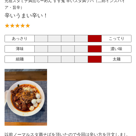
元祖スタミナ満点らーめん すず鬼 辛いスタ満ソバ（二郎インスパイ
ア・旨辛）
辛いうまい辛い！
あっさり
こってり
薄味
濃い味
細麺
太麺
以前ノーマルスタ満そばを頂いたので今回は辛い方を注文しまし