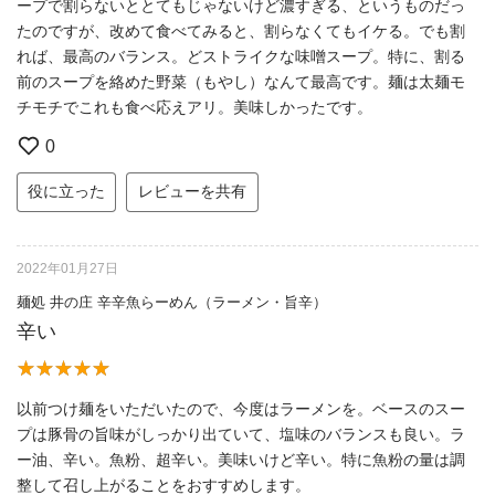
ープで割らないととてもじゃないけど濃すぎる、というものだっ
たのですが、改めて食べてみると、割らなくてもイケる。でも割
れば、最高のバランス。どストライクな味噌スープ。特に、割る
前のスープを絡めた野菜（もやし）なんて最高です。麺は太麺モ
チモチでこれも食べ応えアリ。美味しかったです。
0
役に立った
レビューを共有
2022年01月27日
麺処 井の庄 辛辛魚らーめん（ラーメン・旨辛）
辛い
以前つけ麺をいただいたので、今度はラーメンを。ベースのスー
プは豚骨の旨味がしっかり出ていて、塩味のバランスも良い。ラ
ー油、辛い。魚粉、超辛い。美味いけど辛い。特に魚粉の量は調
整して召し上がることをおすすめします。