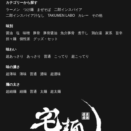
カテゴリーから探す
ラーメン
つけ麺
まぜそば
二郎インスパイア
二郎インスパイア汁なし
TAKUMEN LABO
カレー
その他
味別
醤油
塩
味噌
豚骨
豚骨醤油
魚介豚骨
煮干し
鶏白湯
家系
旨辛
担々麺
個性派
グッズ・セット
味わい
超あっさり
あっさり
普通
こってり
超こってり
味の濃さ
超薄味
薄味
普通
濃味
超濃味
麺の太さ
超細麺
細麺
普通
太麺
超太麺