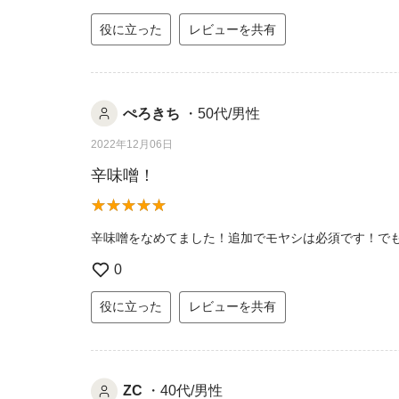
役に立った
レビューを共有
ぺろきち
・50代/男性
2022年12月06日
辛味噌！
辛味噌をなめてました！追加でモヤシは必須です！で
0
役に立った
レビューを共有
ZC
・40代/男性