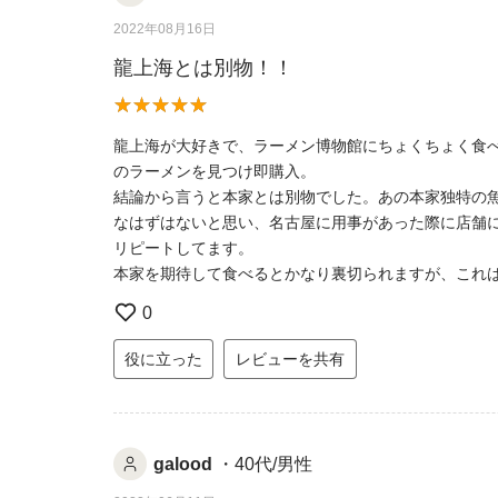
2022年08月16日
龍上海とは別物！！
龍上海が大好きで、ラーメン博物館にちょくちょく食
のラーメンを見つけ即購入。
結論から言うと本家とは別物でした。あの本家独特の
なはずはないと思い、名古屋に用事があった際に店舗
リピートしてます。
本家を期待して食べるとかなり裏切られますが、これ
0
役に立った
レビューを共有
galood
・40代/男性