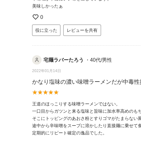
美味しかったぁ
0
役に立った
レビューを共有
宅麺ラバーたろう
・40代/男性
2022年01月14日
かなり塩味の濃い味噌ラーメンだが中毒性
王道のほっこりする味噌ラーメンではない。
一口目からガツンと来る塩味と旨味に加水率高めのも
そこにトッピングのあおさ粉とすりゴマがたまらない
途中から辛味噌をスープに溶かしたり直接麺に乗せて
定期的にリピート確定の逸品でした。