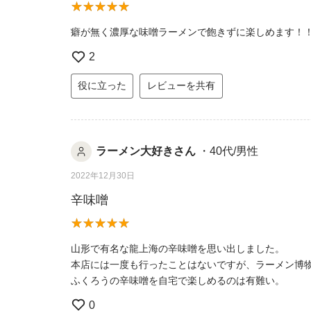
癖が無く濃厚な味噌ラーメンで飽きずに楽しめます！
2
役に立った
レビューを共有
ラーメン大好きさん
・40代/男性
2022年12月30日
辛味噌
山形で有名な龍上海の辛味噌を思い出しました。
本店には一度も行ったことはないですが、ラーメン博
ふくろうの辛味噌を自宅で楽しめるのは有難い。
0