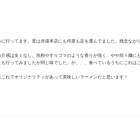
べに行ってます。昔は赤湯本店にも何度も足を運んでました。残念なが
魚介感は全くなし。魚粉やすりゴマのような香りが強く、やや坦々麺に
にも行ってみましたが同じ味でした。が、、、食べているうちにこれは
はこれでオリジナリティがあって美味しいラーメンだと思います！