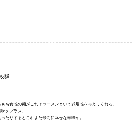
抜群！
ちもち食感の麺がこれぞラーメンという満足感を与えてくれる。
風味をプラス。
食べたりするとこれまた最高に幸せな辛味が。