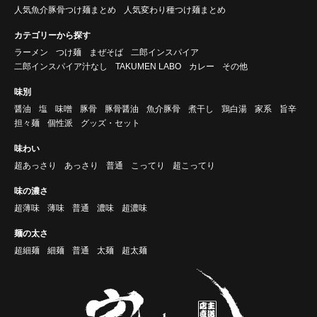
人気魚介豚骨つけ麺まとめ
人気変わり種つけ麺まとめ
カテゴリーから探す
ラーメン
つけ麺
まぜそば
二郎インスパイア
二郎インスパイア汁なし
TAKUMEN LABO
カレー
その他
味別
醤油
塩
味噌
豚骨
豚骨醤油
魚介豚骨
煮干し
鶏白湯
家系
旨辛
担々麺
個性派
グッズ・セット
味わい
超あっさり
あっさり
普通
こってり
超こってり
味の濃さ
超薄味
薄味
普通
濃味
超濃味
麺の太さ
超細麺
細麺
普通
太麺
超太麺