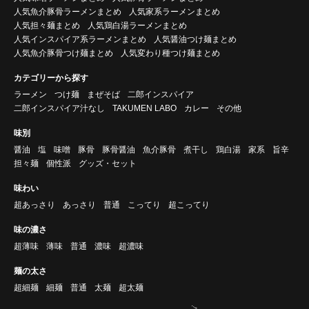
人気魚介豚骨ラーメンまとめ
人気家系ラーメンまとめ
人気担々麺まとめ
人気鶏白湯ラーメンまとめ
人気インスパイア系ラーメンまとめ
人気醤油つけ麺まとめ
人気魚介豚骨つけ麺まとめ
人気変わり種つけ麺まとめ
カテゴリーから探す
ラーメン
つけ麺
まぜそば
二郎インスパイア
二郎インスパイア汁なし
TAKUMEN LABO
カレー
その他
味別
醤油
塩
味噌
豚骨
豚骨醤油
魚介豚骨
煮干し
鶏白湯
家系
旨辛
担々麺
個性派
グッズ・セット
味わい
超あっさり
あっさり
普通
こってり
超こってり
味の濃さ
超薄味
薄味
普通
濃味
超濃味
麺の太さ
超細麺
細麺
普通
太麺
超太麺