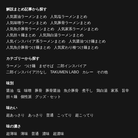
解説まとめ記事から探す
人気醤油ラーメンまとめ
人気塩ラーメンまとめ
人気味噌ラーメンまとめ
人気豚骨ラーメンまとめ
人気魚介豚骨ラーメンまとめ
人気家系ラーメンまとめ
人気担々麺まとめ
人気鶏白湯ラーメンまとめ
人気インスパイア系ラーメンまとめ
人気醤油つけ麺まとめ
人気魚介豚骨つけ麺まとめ
人気変わり種つけ麺まとめ
カテゴリーから探す
ラーメン
つけ麺
まぜそば
二郎インスパイア
二郎インスパイア汁なし
TAKUMEN LABO
カレー
その他
味別
醤油
塩
味噌
豚骨
豚骨醤油
魚介豚骨
煮干し
鶏白湯
家系
旨辛
担々麺
個性派
グッズ・セット
味わい
超あっさり
あっさり
普通
こってり
超こってり
味の濃さ
超薄味
薄味
普通
濃味
超濃味