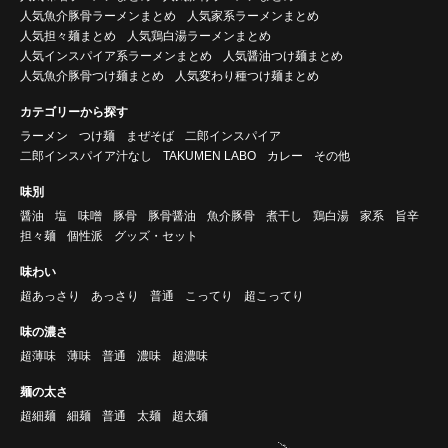
人気魚介豚骨ラーメンまとめ
人気家系ラーメンまとめ
人気担々麺まとめ
人気鶏白湯ラーメンまとめ
人気インスパイア系ラーメンまとめ
人気醤油つけ麺まとめ
人気魚介豚骨つけ麺まとめ
人気変わり種つけ麺まとめ
カテゴリーから探す
ラーメン
つけ麺
まぜそば
二郎インスパイア
二郎インスパイア汁なし
TAKUMEN LABO
カレー
その他
味別
醤油
塩
味噌
豚骨
豚骨醤油
魚介豚骨
煮干し
鶏白湯
家系
旨辛
担々麺
個性派
グッズ・セット
味わい
超あっさり
あっさり
普通
こってり
超こってり
味の濃さ
超薄味
薄味
普通
濃味
超濃味
麺の太さ
超細麺
細麺
普通
太麺
超太麺