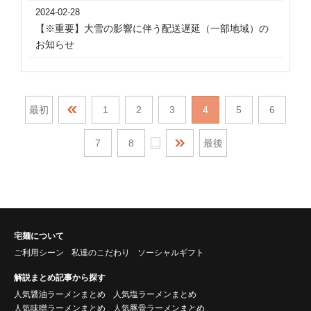
2024-02-28
【※重要】大雪の影響に伴う配送遅延（一部地域）の
お知らせ
最初
1
2
3
4
5
6
7
8
...
最後
宅麺について
ご利用シーン
私達のこだわり
ソーシャルギフト
解説まとめ記事から探す
人気醤油ラーメンまとめ
人気塩ラーメンまとめ
人気味噌ラーメンまとめ
人気豚骨ラーメンまとめ