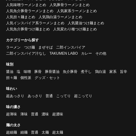
人気味噌ラーメンまとめ
人気豚骨ラーメンまとめ
人気魚介豚骨ラーメンまとめ
人気家系ラーメンまとめ
人気担々麺まとめ
人気鶏白湯ラーメンまとめ
人気インスパイア系ラーメンまとめ
人気醤油つけ麺まとめ
人気魚介豚骨つけ麺まとめ
人気変わり種つけ麺まとめ
カテゴリーから探す
ラーメン
つけ麺
まぜそば
二郎インスパイア
二郎インスパイア汁なし
TAKUMEN LABO
カレー
その他
味別
醤油
塩
味噌
豚骨
豚骨醤油
魚介豚骨
煮干し
鶏白湯
家系
旨辛
担々麺
個性派
グッズ・セット
味わい
超あっさり
あっさり
普通
こってり
超こってり
味の濃さ
超薄味
薄味
普通
濃味
超濃味
麺の太さ
超細麺
細麺
普通
太麺
超太麺