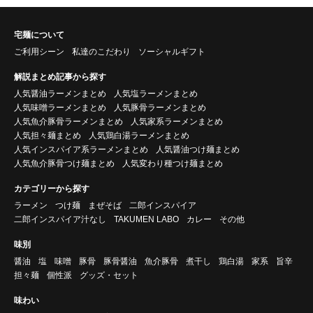
宅麺について
ご利用シーン
私達のこだわり
ソーシャルギフト
解説まとめ記事から探す
人気醤油ラーメンまとめ
人気塩ラーメンまとめ
人気味噌ラーメンまとめ
人気豚骨ラーメンまとめ
人気魚介豚骨ラーメンまとめ
人気家系ラーメンまとめ
人気担々麺まとめ
人気鶏白湯ラーメンまとめ
人気インスパイア系ラーメンまとめ
人気醤油つけ麺まとめ
人気魚介豚骨つけ麺まとめ
人気変わり種つけ麺まとめ
カテゴリーから探す
ラーメン
つけ麺
まぜそば
二郎インスパイア
二郎インスパイア汁なし
TAKUMEN LABO
カレー
その他
味別
醤油
塩
味噌
豚骨
豚骨醤油
魚介豚骨
煮干し
鶏白湯
家系
旨辛
担々麺
個性派
グッズ・セット
味わい