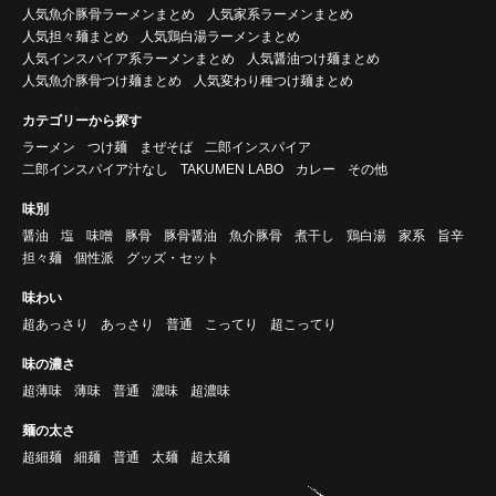
人気魚介豚骨ラーメンまとめ
人気家系ラーメンまとめ
人気担々麺まとめ
人気鶏白湯ラーメンまとめ
人気インスパイア系ラーメンまとめ
人気醤油つけ麺まとめ
人気魚介豚骨つけ麺まとめ
人気変わり種つけ麺まとめ
カテゴリーから探す
ラーメン
つけ麺
まぜそば
二郎インスパイア
二郎インスパイア汁なし
TAKUMEN LABO
カレー
その他
味別
醤油
塩
味噌
豚骨
豚骨醤油
魚介豚骨
煮干し
鶏白湯
家系
旨辛
担々麺
個性派
グッズ・セット
味わい
超あっさり
あっさり
普通
こってり
超こってり
味の濃さ
超薄味
薄味
普通
濃味
超濃味
麺の太さ
超細麺
細麺
普通
太麺
超太麺