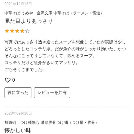
2021年12月13日
中華そば うめや 金沢文庫 中華そば（ラーメン・醤油）
見た目よりあっさり
写真ではあっさり透き通ったスープを想像していたが実際は少し
どろっとしたコッテリ系。だが魚介の味がしっかり効いた、かつ
そんなにこってりしていなくて、飲めるスープ。
コッテリだけど魚介がきいてアッサリ。
ごちそうさまでした。
0
役に立った
レビューを共有
2020年09月20日
無鉄砲 つけ麺無心 濃厚豚骨つけ麺（つけ麺・豚骨）
懐かしい味