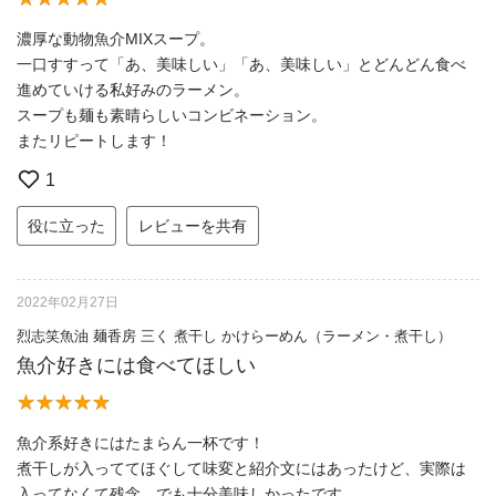
濃厚な動物魚介MIXスープ。
一口すすって「あ、美味しい」「あ、美味しい」とどんどん食べ
進めていける私好みのラーメン。
スープも麺も素晴らしいコンビネーション。
またリピートします！
1
役に立った
レビューを共有
2022年02月27日
烈志笑魚油 麺香房 三く 煮干し かけらーめん（ラーメン・煮干し）
魚介好きには食べてほしい
魚介系好きにはたまらん一杯です！
煮干しが入っててほぐして味変と紹介文にはあったけど、実際は
入ってなくて残念。でも十分美味しかったです。