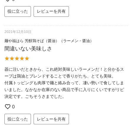
役に立った
レビューを共有
2021年12月10日
麺や福はら 芳醇鶏そば（醤油）（ラーメン・醤油）
間違いない美味しさ
器に注いだときから、これ絶対美味しいラーメンだ！と分かるス
ープは鶏油とブレンドすることで香りがたち、とても美味。
付属トッピングも肉厚で麺と絡み合って、凄い勢いで食してしま
いました。なかなか在庫のない商品で手に入りにくいですがリピ
決定です。ごちそうさまでした。
0
役に立った
レビューを共有