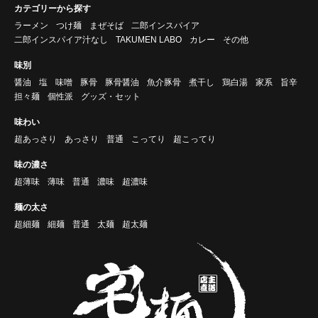
カテゴリーから探す
ラーメン
つけ麺
まぜそば
二郎インスパイア
二郎インスパイア汁なし
TAKUMEN LABO
カレー
その他
味別
醤油
塩
味噌
豚骨
豚骨醤油
魚介豚骨
煮干し
鶏白湯
家系
旨辛
担々麺
個性派
グッズ・セット
味わい
超あっさり
あっさり
普通
こってり
超こってり
味の濃さ
超薄味
薄味
普通
濃味
超濃味
麺の太さ
超細麺
細麺
普通
太麺
超太麺