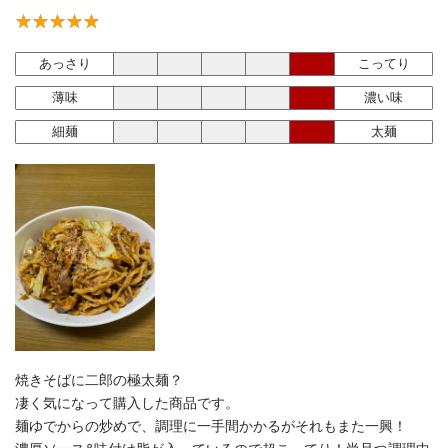
あっさり
こってり
薄味
濃い味
細麺
太麺
焼きそばに二郎の極太麺？
凄く気になって購入した商品です。
麺ゆでからの炒めで、調理に一手間かかるがそれもまた一興！