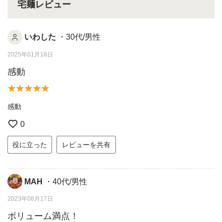
宅麺レビュー
いわした
・30代/男性
2025年01月18日
感動
感動
0
役に立った
レビューを共有
MAH
・40代/男性
2023年08月17日
ボリューム満点！