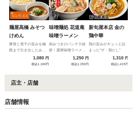
特
海
海老
麺屋高橋 みそつ
味噌麺処 花道庵
新旬屋本店 金の
けめん
味噌ラーメン
鶏中華
豚骨と煮干の旨みを極
病みつきのパンチ力抜
鶏の旨みがギュッと詰
限まで引き出したみそ
群！濃厚味噌ラーメ
まった”ザ・鶏だし”
つけ麺
ン！
1,080
1,250
1,310
円
円
円
税込1,166円
税込1,350円
税込1,415円
店主・店舗
店舗情報