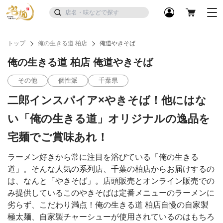
トップ
俺の生きる道 柏店
俺道やきそば
俺の生きる道 柏店 俺道やきそば
その他
個性派
千葉県
二郎インスパイア×やきそば！他にはな
い「俺の生きる道」オリジナルの逸品を
宅麺でご賞味あれ！
ラーメン好きから常に注目を浴びている「俺の生きる
道」。そんな人気の系列店、千葉の柏店からお届けするの
は、なんと「やきそば」。店頭販売とオンライン販売での
み提供しているこのやきそばは定番メニューのラーメンに
劣らず、こだわり満点！俺の生きる道 柏店自慢の自家製
極太麺、自家製チャーシューが使用されているのはもちろ