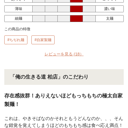
薄味
濃い味
細麺
太麺
この商品の特徴
#ちぢれ麺
#自家製麺
レビューを見る
(18）
「俺の生きる道 柏店」のこだわり
存在感抜群！ありえないほどもっちもちの極太自家
製麺！
これは、やきそばなのかそれともうどんなのか、、、そん
な錯覚を覚えてしまうほどのもちもち感は食べ応え満点！