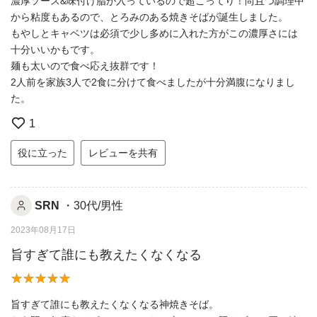
濃厚ソース&味付け脂が入っているので超こってり！尚且つ調理中
から粘度もあるので、とろみのある焼きそばが誕生しました。
もやしとキャベツは必須で少し多めに入れた方がこの濃厚さには
十分いいかもです。
麺も太いので食べ応え抜群です！
2人前を家族3人で2食に分けて食べましたが十分満腹になりまし
た。
1
役に立った
レビューを共有
SRN
・30代/男性
2023年08月17日
旨すぎて誰にも教えたくなくなる
旨すぎて誰にも教えたくなくなる神焼きそば。