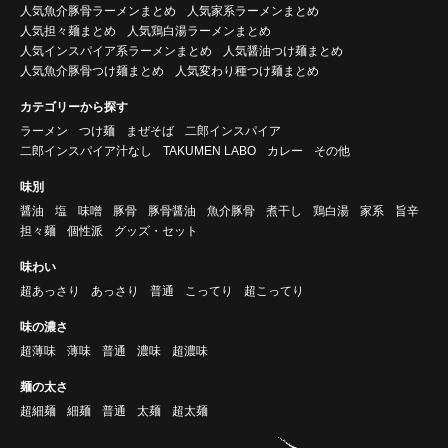
人気魚介豚骨ラーメンまとめ
人気家系ラーメンまとめ
人気担々麺まとめ
人気鶏白湯ラーメンまとめ
人気インスパイア系ラーメンまとめ
人気醤油つけ麺まとめ
人気魚介豚骨つけ麺まとめ
人気変わり種つけ麺まとめ
カテゴリーから探す
ラーメン
つけ麺
まぜそば
二郎インスパイア
二郎インスパイア汁なし
TAKUMEN LABO
カレー
その他
味別
醤油
塩
味噌
豚骨
豚骨醤油
魚介豚骨
煮干し
鶏白湯
家系
旨辛
担々麺
個性派
グッズ・セット
味わい
超あっさり
あっさり
普通
こってり
超こってり
味の濃さ
超薄味
薄味
普通
濃味
超濃味
麺の太さ
超細麺
細麺
普通
太麺
超太麺