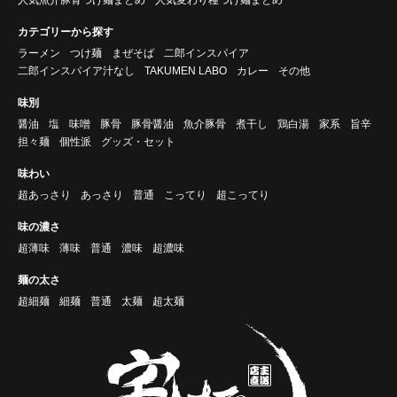
カテゴリーから探す
ラーメン
つけ麺
まぜそば
二郎インスパイア
二郎インスパイア汁なし
TAKUMEN LABO
カレー
その他
味別
醤油
塩
味噌
豚骨
豚骨醤油
魚介豚骨
煮干し
鶏白湯
家系
旨辛
担々麺
個性派
グッズ・セット
味わい
超あっさり
あっさり
普通
こってり
超こってり
味の濃さ
超薄味
薄味
普通
濃味
超濃味
麺の太さ
超細麺
細麺
普通
太麺
超太麺