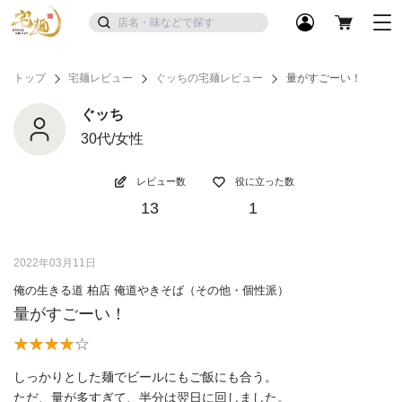
トップ
宅麺レビュー
ぐッちの宅麺レビュー
量がすごーい！
ぐッち
30代/女性
レビュー数
役に立った数
13
1
2022年03月11日
俺の生きる道 柏店 俺道やきそば（その他・個性派）
量がすごーい！
しっかりとした麺でビールにもご飯にも合う。
ただ、量が多すぎて、半分は翌日に回しました。