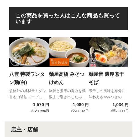
この商品を買った人はこんな商品も買って
います
横
商
ば
これ
ん”！
八雲 特製ワンタ
麺屋高橋 みそつ
麺屋音 濃厚煮干
ン麺(白)
けめん
そば
規格外の具材量！ダシ
豚骨と煮干の旨みを極
煮干しの風味を存分に
香る白醤油スープに名
限まで引き出したみそ
味わえるやみつきの濃
物ワンタンが6個も入っ
つけ麺
厚濃密な一杯！
1,570
1,080
1,034
円
円
円
た贅沢ワンタン麺！
税込1,696円
税込1,166円
税込1,117円
店主・店舗