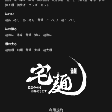
醤油
塩
味噌
豚骨
豚骨醤油
魚介豚骨
煮干し
鶏白湯
家系
旨辛
担々麺
個性派
グッズ・セット
味わい
超あっさり
あっさり
普通
こってり
超こってり
味の濃さ
超薄味
薄味
普通
濃味
超濃味
麺の太さ
超細麺
細麺
普通
太麺
超太麺
利用規約