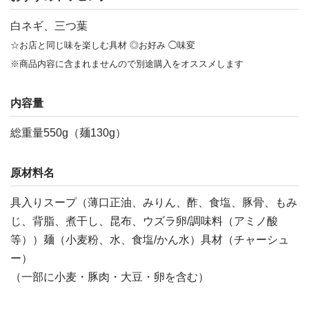
白ネギ、三つ葉
☆お店と同じ味を楽しむ具材 ◎お好み ◯味変
※商品内容に含まれませんので別途購入をオススメします
内容量
総重量550g（麺130g）
原材料名
具入りスープ（薄口正油、みりん、酢、食塩、豚骨、もみ
じ、背脂、煮干し、昆布、ウズラ卵/調味料（アミノ酸
等））麺（小麦粉、水、食塩/かん水）具材（チャーシュ
ー）
（一部に小麦・豚肉・大豆・卵を含む）