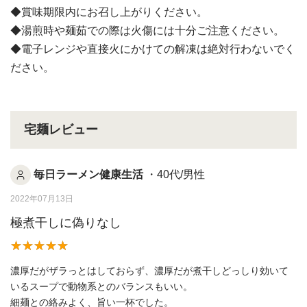
◆賞味期限内にお召し上がりください。
◆湯煎時や麺茹での際は火傷には十分ご注意ください。
◆電子レンジや直接火にかけての解凍は絶対行わないでく
ださい。
宅麺レビュー
毎日ラーメン健康生活
・40代/男性
2022年07月13日
極煮干しに偽りなし
濃厚だがザラっとはしておらず、濃厚だが煮干しどっしり効いて
いるスープで動物系とのバランスもいい。
細麺との絡みよく、旨い一杯でした。