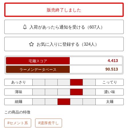
販売終了しました
入荷があったら通知を受ける（607人）
お気に入りに登録する（324人）
4.413
宅麺スコア
90.513
ラーメンデータベース
あっさり
こってり
薄味
濃い味
細麺
太麺
この商品の特徴
#セメント系
#濃厚煮干し