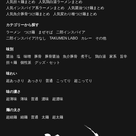
人気担々麺まとめ
人気鶏白湯ラーメンまとめ
人気インスパイア系ラーメンまとめ
人気醤油つけ麺まとめ
人気魚介豚骨つけ麺まとめ
人気変わり種つけ麺まとめ
カテゴリーから探す
ラーメン
つけ麺
まぜそば
二郎インスパイア
二郎インスパイア汁なし
TAKUMEN LABO
カレー
その他
味別
醤油
塩
味噌
豚骨
豚骨醤油
魚介豚骨
煮干し
鶏白湯
家系
旨辛
担々麺
個性派
グッズ・セット
味わい
超あっさり
あっさり
普通
こってり
超こってり
味の濃さ
超薄味
薄味
普通
濃味
超濃味
麺の太さ
超細麺
細麺
普通
太麺
超太麺