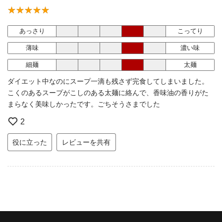
あっさり
こってり
薄味
濃い味
細麺
太麺
ダイエット中なのにスープ一滴も残さず完食してしまいました。
こくのあるスープがこしのある太麺に絡んで、香味油の香りがた
まらなく美味しかったです。ごちそうさまでした
2
役に立った
レビューを共有