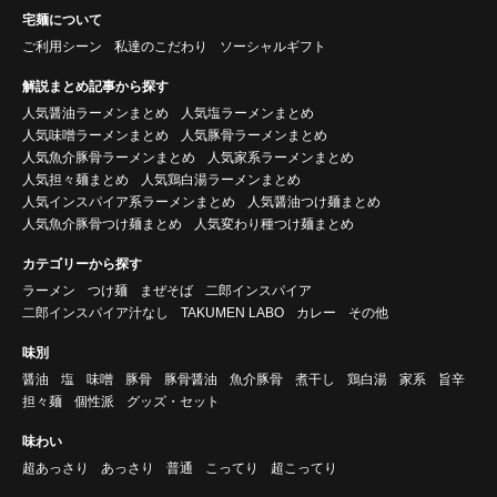
宅麺について
ご利用シーン
私達のこだわり
ソーシャルギフト
解説まとめ記事から探す
人気醤油ラーメンまとめ
人気塩ラーメンまとめ
人気味噌ラーメンまとめ
人気豚骨ラーメンまとめ
人気魚介豚骨ラーメンまとめ
人気家系ラーメンまとめ
人気担々麺まとめ
人気鶏白湯ラーメンまとめ
人気インスパイア系ラーメンまとめ
人気醤油つけ麺まとめ
人気魚介豚骨つけ麺まとめ
人気変わり種つけ麺まとめ
カテゴリーから探す
ラーメン
つけ麺
まぜそば
二郎インスパイア
二郎インスパイア汁なし
TAKUMEN LABO
カレー
その他
味別
醤油
塩
味噌
豚骨
豚骨醤油
魚介豚骨
煮干し
鶏白湯
家系
旨辛
担々麺
個性派
グッズ・セット
味わい
超あっさり
あっさり
普通
こってり
超こってり