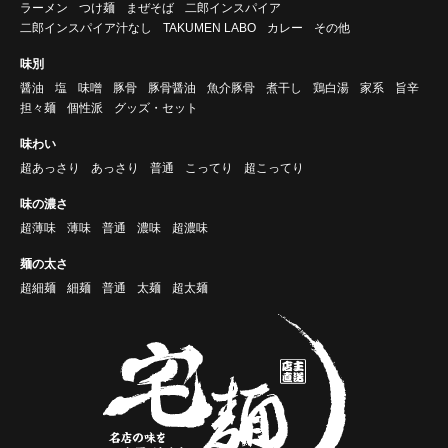
ラーメン
つけ麺
まぜそば
二郎インスパイア
二郎インスパイア汁なし
TAKUMEN LABO
カレー
その他
味別
醤油
塩
味噌
豚骨
豚骨醤油
魚介豚骨
煮干し
鶏白湯
家系
旨辛
担々麺
個性派
グッズ・セット
味わい
超あっさり
あっさり
普通
こってり
超こってり
味の濃さ
超薄味
薄味
普通
濃味
超濃味
麺の太さ
超細麺
細麺
普通
太麺
超太麺