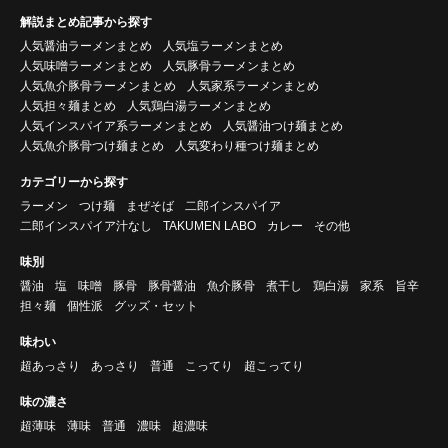
解説まとめ記事から探す
人気醤油ラーメンまとめ
人気塩ラーメンまとめ
人気味噌ラーメンまとめ
人気豚骨ラーメンまとめ
人気魚介豚骨ラーメンまとめ
人気家系ラーメンまとめ
人気担々麺まとめ
人気鶏白湯ラーメンまとめ
人気インスパイア系ラーメンまとめ
人気醤油つけ麺まとめ
人気魚介豚骨つけ麺まとめ
人気変わり種つけ麺まとめ
カテゴリーから探す
ラーメン
つけ麺
まぜそば
二郎インスパイア
二郎インスパイア汁なし
TAKUMEN LABO
カレー
その他
味別
醤油
塩
味噌
豚骨
豚骨醤油
魚介豚骨
煮干し
鶏白湯
家系
旨辛
担々麺
個性派
グッズ・セット
味わい
超あっさり
あっさり
普通
こってり
超こってり
味の濃さ
超薄味
薄味
普通
濃味
超濃味