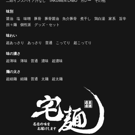
二郎インスパイア汁なし
TAKUMEN LABO
カレー
その他
味別
醤油
塩
味噌
豚骨
豚骨醤油
魚介豚骨
煮干し
鶏白湯
家系
旨辛
担々麺
個性派
グッズ・セット
味わい
超あっさり
あっさり
普通
こってり
超こってり
味の濃さ
超薄味
薄味
普通
濃味
超濃味
麺の太さ
超細麺
細麺
普通
太麺
超太麺