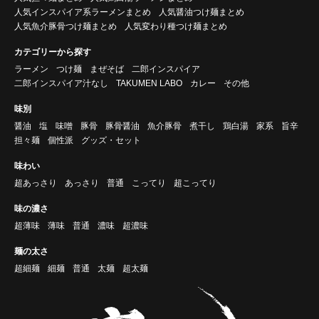
人気インスパイア系ラーメンまとめ
人気醤油つけ麺まとめ
人気魚介豚骨つけ麺まとめ
人気変わり種つけ麺まとめ
カテゴリーから探す
ラーメン
つけ麺
まぜそば
二郎インスパイア
二郎インスパイア汁なし
TAKUMEN LABO
カレー
その他
味別
醤油
塩
味噌
豚骨
豚骨醤油
魚介豚骨
煮干し
鶏白湯
家系
旨辛
担々麺
個性派
グッズ・セット
味わい
超あっさり
あっさり
普通
こってり
超こってり
味の濃さ
超薄味
薄味
普通
濃味
超濃味
麺の太さ
超細麺
細麺
普通
太麺
超太麺