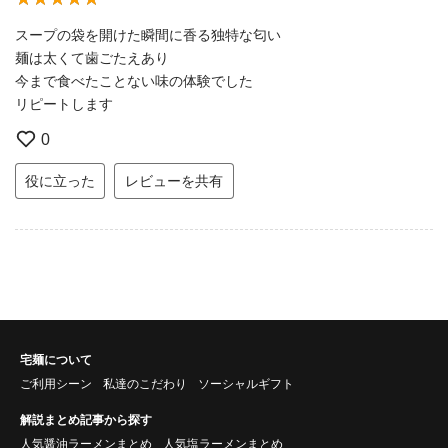
スープの袋を開けた瞬間に香る独特な匂い
麺は太くて歯ごたえあり
今まで食べたことない味の体験でした
リピートします
0
役に立った
レビューを共有
宅麺について
ご利用シーン
私達のこだわり
ソーシャルギフト
解説まとめ記事から探す
人気醤油ラーメンまとめ
人気塩ラーメンまとめ