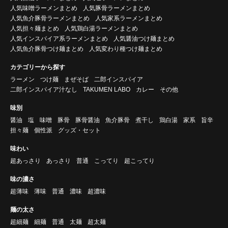
人気味噌ラーメンまとめ
人気豚骨ラーメンまとめ
人気魚介豚骨ラーメンまとめ
人気家系ラーメンまとめ
人気担々麺まとめ
人気鶏白湯ラーメンまとめ
人気インスパイア系ラーメンまとめ
人気醤油つけ麺まとめ
人気魚介豚骨つけ麺まとめ
人気変わり種つけ麺まとめ
カテゴリーから探す
ラーメン
つけ麺
まぜそば
二郎インスパイア
二郎インスパイア汁なし
TAKUMEN LABO
カレー
その他
味別
醤油
塩
味噌
豚骨
豚骨醤油
魚介豚骨
煮干し
鶏白湯
家系
旨辛
担々麺
個性派
グッズ・セット
味わい
超あっさり
あっさり
普通
こってり
超こってり
味の濃さ
超薄味
薄味
普通
濃味
超濃味
麺の太さ
超細麺
細麺
普通
太麺
超太麺