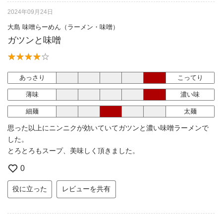
2024年09月24日
大島 味噌らーめん（ラーメン・味噌）
ガツンと味噌
あっさり
こってり
薄味
濃い味
細麺
太麺
思った以上にニンニクが効いていてガツンと濃い味噌ラーメンで
した。
とろとろもスープ、美味しく頂きました。
0
役に立った
レビューを共有