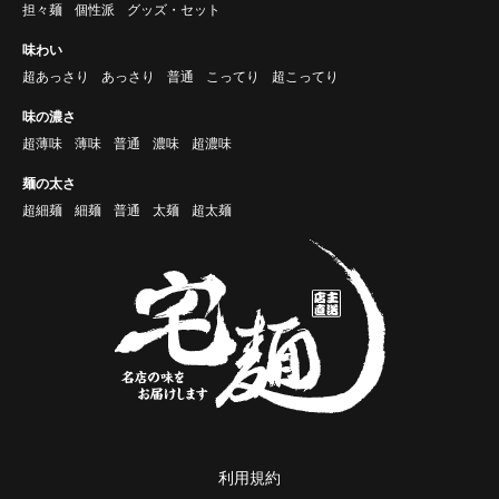
担々麺
個性派
グッズ・セット
味わい
超あっさり
あっさり
普通
こってり
超こってり
味の濃さ
超薄味
薄味
普通
濃味
超濃味
麺の太さ
超細麺
細麺
普通
太麺
超太麺
利用規約