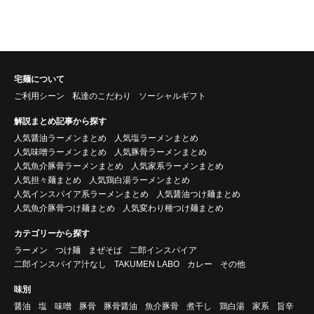
宅麺について
ご利用シーン
私達のこだわり
ソーシャルギフト
解説まとめ記事から探す
人気醤油ラーメンまとめ
人気塩ラーメンまとめ
人気味噌ラーメンまとめ
人気豚骨ラーメンまとめ
人気魚介豚骨ラーメンまとめ
人気家系ラーメンまとめ
人気担々麺まとめ
人気鶏白湯ラーメンまとめ
人気インスパイア系ラーメンまとめ
人気醤油つけ麺まとめ
人気魚介豚骨つけ麺まとめ
人気変わり種つけ麺まとめ
カテゴリーから探す
ラーメン
つけ麺
まぜそば
二郎インスパイア
二郎インスパイア汁なし
TAKUMEN LABO
カレー
その他
味別
醤油
塩
味噌
豚骨
豚骨醤油
魚介豚骨
煮干し
鶏白湯
家系
旨辛