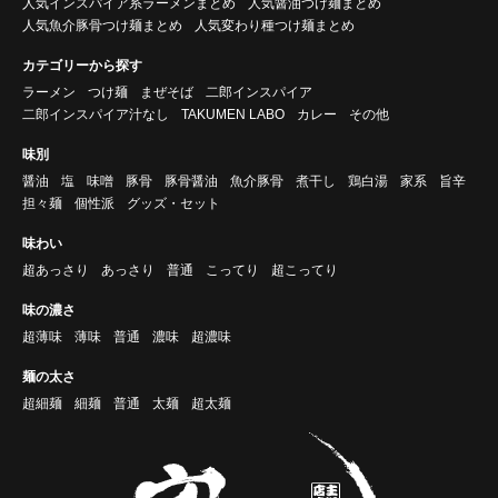
人気インスパイア系ラーメンまとめ
人気醤油つけ麺まとめ
人気魚介豚骨つけ麺まとめ
人気変わり種つけ麺まとめ
カテゴリーから探す
ラーメン
つけ麺
まぜそば
二郎インスパイア
二郎インスパイア汁なし
TAKUMEN LABO
カレー
その他
味別
醤油
塩
味噌
豚骨
豚骨醤油
魚介豚骨
煮干し
鶏白湯
家系
旨辛
担々麺
個性派
グッズ・セット
味わい
超あっさり
あっさり
普通
こってり
超こってり
味の濃さ
超薄味
薄味
普通
濃味
超濃味
麺の太さ
超細麺
細麺
普通
太麺
超太麺